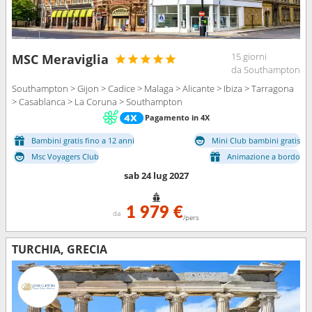
15 giorni
MSC Meraviglia
da Southampton
Southampton > Gijon > Cadice > Malaga > Alicante > Ibiza > Tarragona
> Casablanca > La Coruna > Southampton
Pagamento in 4X
Bambini gratis fino a 12 anni
Mini Club bambini gratis
Msc Voyagers Club
Animazione a bordo
sab 24 lug 2027
1 979 €
da
/pers
TURCHIA, GRECIA