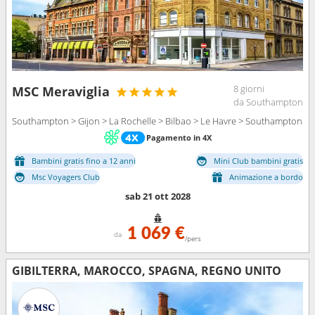
8 giorni
MSC Meraviglia
da Southampton
Southampton > Gijon > La Rochelle > Bilbao > Le Havre > Southampton
Pagamento in 4X
Bambini gratis fino a 12 anni
Mini Club bambini gratis
Msc Voyagers Club
Animazione a bordo
sab 21 ott 2028
1 069 €
da
/pers
GIBILTERRA, MAROCCO, SPAGNA, REGNO UNITO