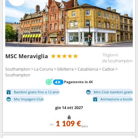
10 giorni
MSC Meraviglia
da Southampton
Southampton > La Coruna > Gibilterra > Casablanca > Cadice >
Southampton
Pagamento in 4X
Bambini gratis fino a 12 anni
Mini Club bambini gratis
Msc Voyagers Club
Animazione a bordo
gio 14 ott 2027
1 109 €
da
/pers