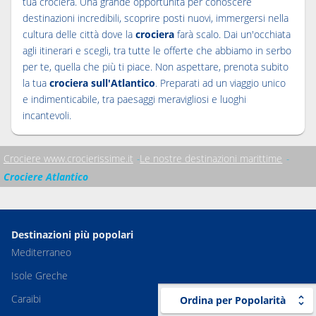
tua crociera. Una grande opportunità per conoscere
destinazioni incredibili, scoprire posti nuovi, immergersi nella
cultura delle città dove la
crociera
farà scalo. Dai un'occhiata
agli itinerari e scegli, tra tutte le offerte che abbiamo in serbo
per te, quella che più ti piace. Non aspettare, prenota subito
la tua
crociera sull'Atlantico
. Preparati ad un viaggio unico
e indimenticabile, tra paesaggi meravigliosi e luoghi
incantevoli.
Crociere www.crocierissime.it
Le nostre destinazioni marittime
Crociere Atlantico
Destinazioni più popolari
Mediterraneo
Isole Greche
Caraibi
Ordina per Popolarità