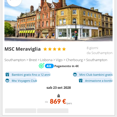
8 giorni
MSC Meraviglia
da Southampton
Southampton > Brest > Lisbona > Vigo > Cherbourg > Southampton
Pagamento in 4X
Bambini gratis fino a 12 anni
Mini Club bambini gratis
Msc Voyagers Club
Animazione a bordo
sab 23 set 2028
869 €
da
/pers