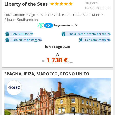
10 giorni
Liberty of the Seas
da Southampton
Southampton > Vigo > Lisbona > Cadice > Puerto de Santa Maria >
Bilbao > Southampton
Pagamento in 4X
BAMBINI DA 99€
Fino a 900€ di sconto per cabina
-60% sul 2° passeggero
Pensione completa
lun 31 ago 2026
1 738 €
da
/pers
SPAGNA, IBIZA, MAROCCO, REGNO UNITO