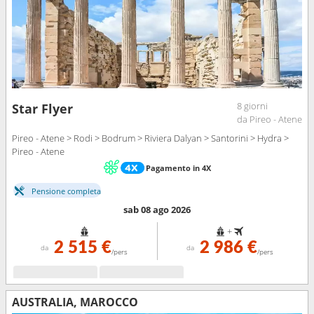
8 giorni
Star Flyer
da Pireo - Atene
Pireo - Atene > Rodi > Bodrum > Riviera Dalyan > Santorini > Hydra >
Pireo - Atene
Pagamento in 4X
Pensione completa
sab 08 ago 2026
+
2 515 €
2 986 €
da
da
/pers
/pers
AUSTRALIA, MAROCCO