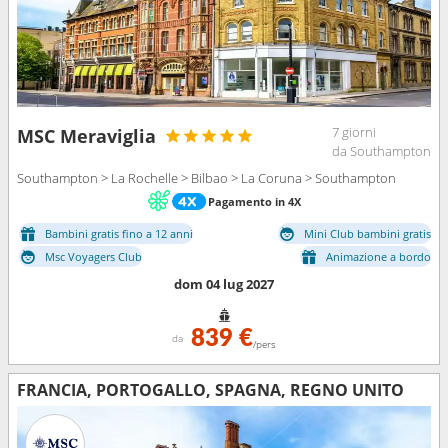
7 giorni
MSC Meraviglia
da Southampton
Southampton > La Rochelle > Bilbao > La Coruna > Southampton
Pagamento in 4X
Bambini gratis fino a 12 anni
Mini Club bambini gratis
Msc Voyagers Club
Animazione a bordo
dom 04 lug 2027
839 €
da
/pers
FRANCIA, PORTOGALLO, SPAGNA, REGNO UNITO