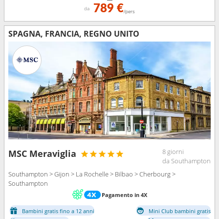
789 €
da
/pers
SPAGNA, FRANCIA, REGNO UNITO
8 giorni
MSC Meraviglia
da Southampton
Southampton > Gijon > La Rochelle > Bilbao > Cherbourg >
Southampton
Pagamento in 4X
Bambini gratis fino a 12 anni
Mini Club bambini gratis