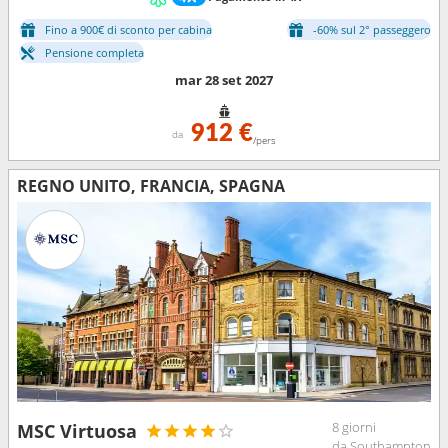
Fino a 900€ di sconto per cabina
-60% sul 2° passeggero
Pensione completa
mar 28 set 2027
912 €
da
/pers
REGNO UNITO, FRANCIA, SPAGNA
8 giorni
MSC Virtuosa
da Southampton