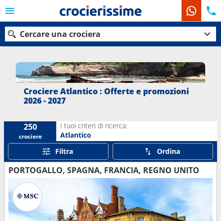
Cercare una crociera
Le nostre destinazioni
Crociere Atlantico : Offerte e promozioni
2026 - 2027
Mesi di partenza
I tuoi criteri di ricerca:
250
Porti
Compagnie
Atlantico
crociere
Filtra
Ordina
Ricerca
PORTOGALLO, SPAGNA, FRANCIA, REGNO UNITO