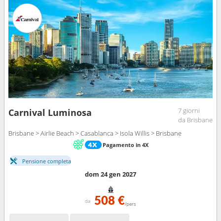
7 giorni
Carnival Luminosa
da Brisbane
Brisbane > Airlie Beach > Casablanca > Isola Willis > Brisbane
Pagamento in 4X
Pensione completa
dom 24 gen 2027
508 €
da
/pers