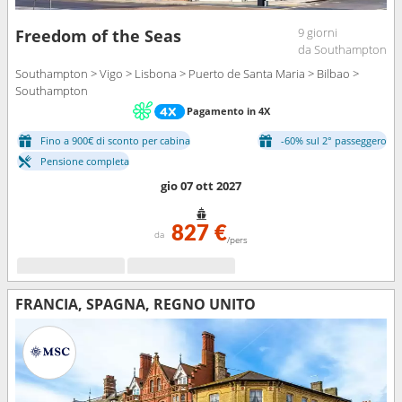
9 giorni
Freedom of the Seas
da Southampton
Southampton > Vigo > Lisbona > Puerto de Santa Maria > Bilbao >
Southampton
Pagamento in 4X
Fino a 900€ di sconto per cabina
-60% sul 2° passeggero
Pensione completa
gio 07 ott 2027
827 €
da
/pers
FRANCIA, SPAGNA, REGNO UNITO