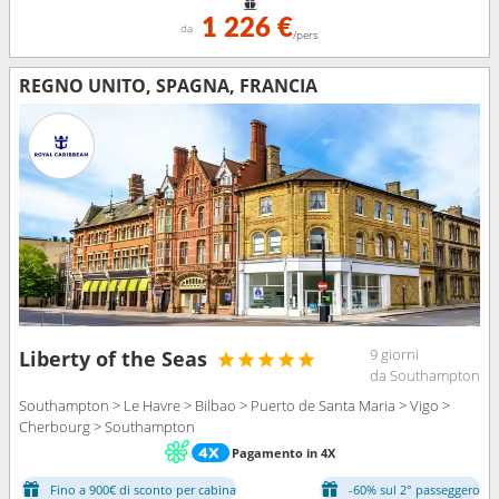
1 226 €
da
/pers
REGNO UNITO, SPAGNA, FRANCIA
9 giorni
Liberty of the Seas
da Southampton
Southampton > Le Havre > Bilbao > Puerto de Santa Maria > Vigo >
Cherbourg > Southampton
Pagamento in 4X
Fino a 900€ di sconto per cabina
-60% sul 2° passeggero