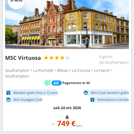
8 giorni
MSC Virtuosa
da Southampton
Southampton > La Rochelle > Bilbao > La Coruna > Le Havre >
Southampton
Pagamento in 4X
Bambini gratis fino a 12 anni
Mini Club bambini gratis
Msc Voyagers Club
Animazione a bordo
sab 24 ott 2026
749 €
da
/pers