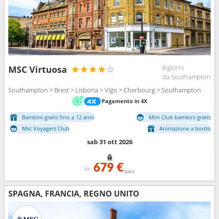
8 giorni
MSC Virtuosa
da Southampton
Southampton > Brest > Lisbona > Vigo > Cherbourg > Southampton
Pagamento in 4X
Bambini gratis fino a 12 anni
Mini Club bambini gratis
Msc Voyagers Club
Animazione a bordo
sab 31 ott 2026
679 €
da
/pers
SPAGNA, FRANCIA, REGNO UNITO