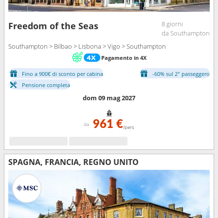
8 giorni
Freedom of the Seas
da Southampton
Southampton > Bilbao > Lisbona > Vigo > Southampton
Pagamento in 4X
Fino a 900€ di sconto per cabina
-60% sul 2° passeggero
Pensione completa
dom 09 mag 2027
961 €
da
/pers
SPAGNA, FRANCIA, REGNO UNITO