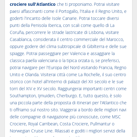
crociere sull'Atlantico
che ti proponiamo. Potrai visitare
paesi affascinanti come il Portogallo, l'Italia e il Regno Unito, e
goderti l'incanto delle Isole Canarie. Potrai toccare diversi
punti della Penisola Iberica, con scali come quello di La
Coruña, percorrere le strade lastricate di Lisbona, visitare
Casablanca, considerata il centro commerciale del Marocco,
oppure godere del clima subtropicale di Gibilterra e delle sue
spiagge. Potrai passeggiare per Valencia e assaggiare la
classica paella valenciana o la tipica orzata o, se preferisci,
potrai navigare per l'Europa del Nord visitando Francia, Regno
Unito e Olanda. Visiterai città come La Rochelle, il suo centro
storico con hotel all'interno di palazzi del XII secolo e le sue
torri del XIV e XV secolo. Raggiungerai importanti centri come
Southampton, Ijmuiden, Cherburgo. E, tutto questo, è solo
una piccola parte della proposta di itinerari per l'Atlantico che
ti offriamo sul nostro sito. Viaggerai a bordo delle migliori navi
delle compagnie di navigazione più conosciute, come MSC
Crociere, Royal Carribean, Costa Crociere, Pullmantur o
Norwegian Cruise Line. Rilassati e goditi i migliori servizi della