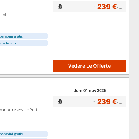
239 €
da
/pers
iami
bambini gratis
e a bordo
Vedere Le Offerte
dom 01 nov 2026
239 €
da
/pers
arine reserve > Port
bambini gratis