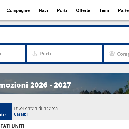
Compagnie
Navi
Porti
Offerte
Temi
Parte
a
Porti
Comp
omozioni 2026 - 2027
I tuoi criteri di ricerca:
ate
Caraibi
TATI UNITI