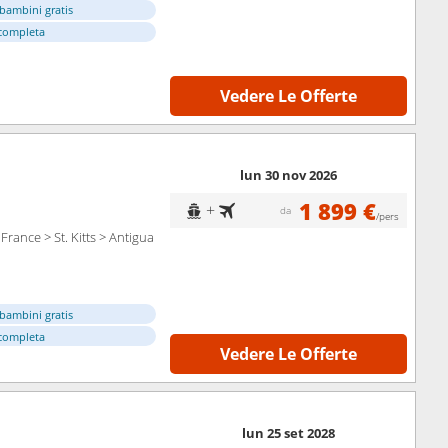
bambini gratis
completa
Vedere Le Offerte
lun 30 nov 2026
1 899 €
+
da
/pers
rance > St. Kitts > Antigua
bambini gratis
completa
Vedere Le Offerte
lun 25 set 2028