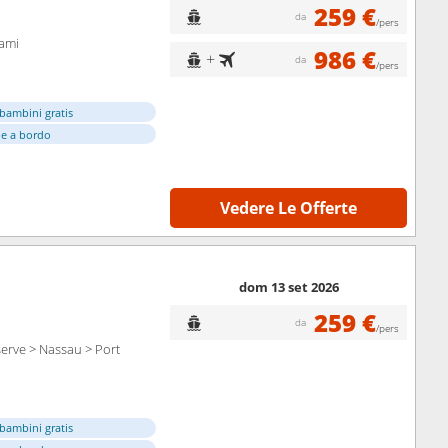
259 €
da
/pers
iami
986 €
+
da
/pers
bambini gratis
e a bordo
Vedere Le Offerte
dom 13 set 2026
259 €
da
/pers
erve > Nassau > Port
bambini gratis