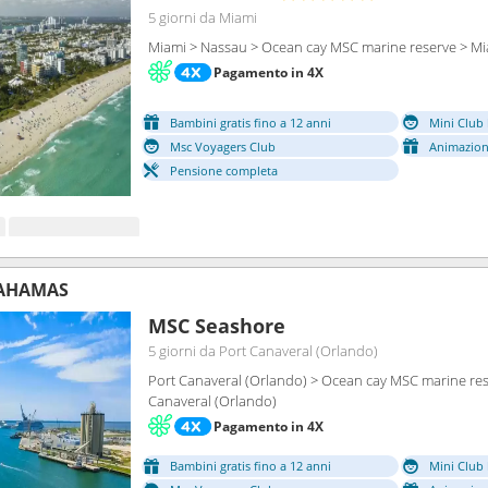
5 giorni
da Miami
Miami > Nassau > Ocean cay MSC marine reserve > M
Pagamento in 4X
Bambini gratis fino a 12 anni
Mini Club 
Msc Voyagers Club
Animazion
Pensione completa
BAHAMAS
MSC Seashore
5 giorni
da Port Canaveral (Orlando)
Port Canaveral (Orlando) > Ocean cay MSC marine res
Canaveral (Orlando)
Pagamento in 4X
Bambini gratis fino a 12 anni
Mini Club 