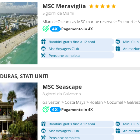
MSC Meraviglia
5 giorni
da Miami
Miami > Ocean cay MSC marine reserve > Freeport > 
Pagamento in 4X
Bambini gratis fino a 12 anni
Mini Club 
Msc Voyagers Club
Animazion
Pensione completa
DURAS, STATI UNITI
MSC Seascape
8 giorni
da Galveston
Galveston > Costa Maya > Roatan > Cozumel > Galves
Pagamento in 4X
Bambini gratis fino a 12 anni
Mini Club 
Msc Voyagers Club
Animazion
Pensione completa