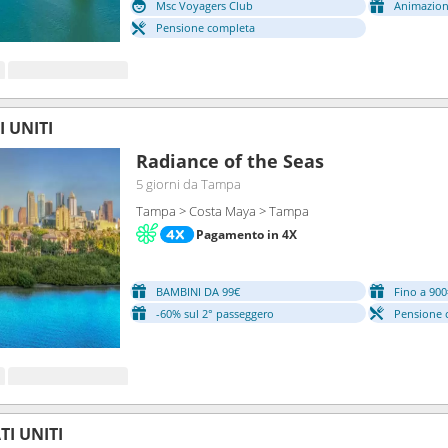
Msc Voyagers Club
Animazion
Pensione completa
I UNITI
Radiance of the Seas
5 giorni
da Tampa
Tampa > Costa Maya > Tampa
Pagamento in 4X
BAMBINI DA 99€
Fino a 900
-60% sul 2° passeggero
Pensione 
I UNITI