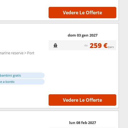
Vedere Le Offerte
dom 03 gen 2027
259 €
da
/pers
arine reserve > Port
bambini gratis
e a bordo
Vedere Le Offerte
lun 08 feb 2027