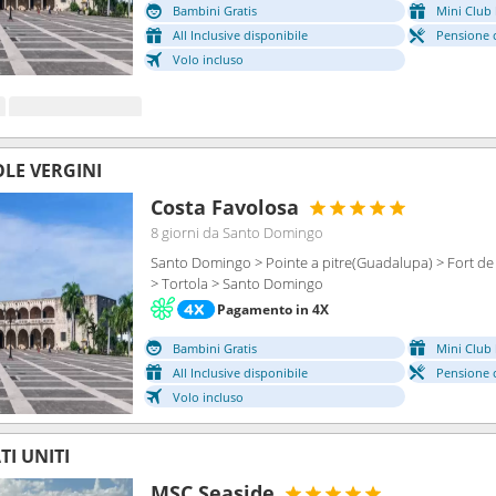
Bambini Gratis
Mini Club 
All Inclusive disponibile
Pensione 
Volo incluso
OLE VERGINI
Costa Favolosa
8 giorni
da Santo Domingo
Santo Domingo > Pointe a pitre(Guadalupa) > Fort de F
> Tortola > Santo Domingo
Pagamento in 4X
Bambini Gratis
Mini Club 
All Inclusive disponibile
Pensione 
Volo incluso
I UNITI
MSC Seaside