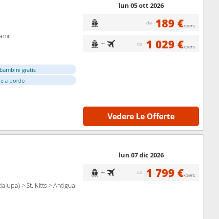
lun 05 ott 2026
189 €
da
/pers
iami
1 029 €
+
da
/pers
bambini gratis
e a bordo
Vedere Le Offerte
lun 07 dic 2026
1 799 €
+
da
/pers
lupa) > St. Kitts > Antigua