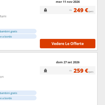
mer 11 nov 2026
249 €
da
/pers
Miami
bambini gratis
e a bordo
Vedere Le Offerte
dom 27 set 2026
259 €
da
/pers
ton
bambini gratis
e a bordo