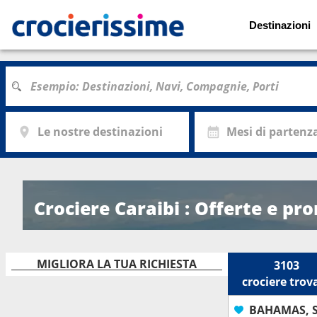
Destinazioni
Le nostre destinazioni
Mesi di partenz
Crociere Caraibi : Offerte e pr
MIGLIORA LA TUA RICHIESTA
3103
crociere
trov
BAHAMAS, S