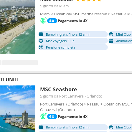
5 giorni
da Miami
Miami > Ocean cay MSC marine reserve > Nassau > M
Pagamento in 4X
Bambini gratis fino a 12 anni
Mini Club 
Msc Voyagers Club
Animazion
Pensione completa
I UNITI
MSC Seashore
5 giorni
da Port Canaveral (Orlando)
Port Canaveral (Orlando) > Nassau > Ocean cay MSC m
Canaveral (Orlando)
Pagamento in 4X
Bambini gratis fino a 12 anni
Mini Club 