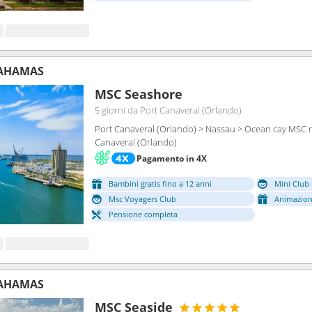
BAHAMAS
MSC Seashore
5 giorni
da Port Canaveral (Orlando)
Port Canaveral (Orlando) > Nassau > Ocean cay MSC m
Canaveral (Orlando)
Pagamento in 4X
Bambini gratis fino a 12 anni
Mini Club 
Msc Voyagers Club
Animazion
Pensione completa
BAHAMAS
MSC Seaside