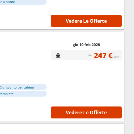
e a bordo
Vedere Le Offerte
gio 10 feb 2028
247 €
da
/pers
€ di sconto per cabina
completa
Vedere Le Offerte