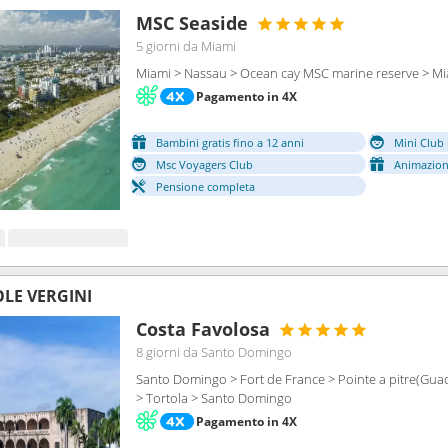
MSC Seaside
5 giorni
da Miami
Miami > Nassau > Ocean cay MSC marine reserve > M
Pagamento in 4X
Bambini gratis fino a 12 anni
Mini Club 
Msc Voyagers Club
Animazion
Pensione completa
OLE VERGINI
Costa Favolosa
8 giorni
da Santo Domingo
Santo Domingo > Fort de France > Pointe a pitre(Guada
> Tortola > Santo Domingo
Pagamento in 4X