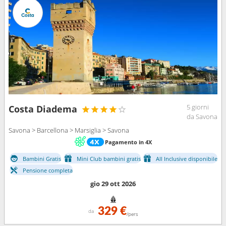
5 giorni
Costa Diadema
da Savona
Savona > Barcellona > Marsiglia > Savona
Pagamento in 4X
Bambini Gratis
Mini Club bambini gratis
All Inclusive disponibile
Pensione completa
gio 29 ott 2026
329 €
da
/pers