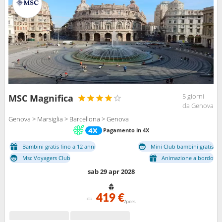
5 giorni
MSC Magnifica
da Genova
Genova > Marsiglia > Barcellona > Genova
Pagamento in 4X
Bambini gratis fino a 12 anni
Mini Club bambini gratis
Msc Voyagers Club
Animazione a bordo
sab 29 apr 2028
419 €
da
/pers