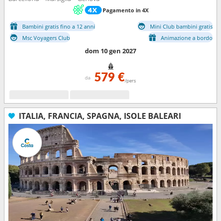
Pagamento in 4X
Bambini gratis fino a 12 anni
Mini Club bambini gratis
Msc Voyagers Club
Animazione a bordo
dom 10 gen 2027
579 €
da
/pers
ITALIA, FRANCIA, SPAGNA, ISOLE BALEARI