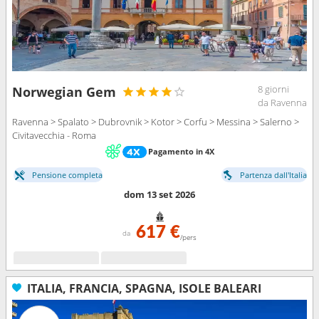
8 giorni
Norwegian Gem
da Ravenna
Ravenna > Spalato > Dubrovnik > Kotor > Corfu > Messina > Salerno >
Civitavecchia - Roma
Pagamento in 4X
Pensione completa
Partenza dall'Italia
dom 13 set 2026
617 €
da
/pers
ITALIA, FRANCIA, SPAGNA, ISOLE BALEARI