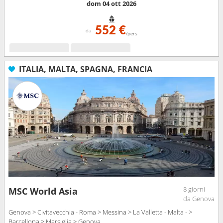
dom 04 ott 2026
552 €
da
/pers
ITALIA, MALTA, SPAGNA, FRANCIA
8 giorni
MSC World Asia
da Genova
Genova > Civitavecchia - Roma > Messina > La Valletta - Malta - >
Barcellona > Marsiglia > Genova