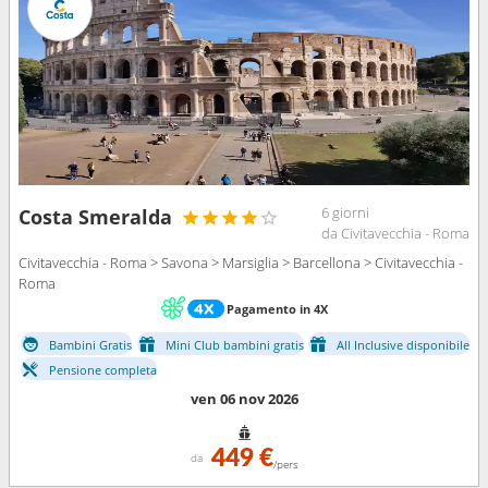
6 giorni
Costa Smeralda
da Civitavecchia - Roma
Civitavecchia - Roma > Savona > Marsiglia > Barcellona > Civitavecchia -
Roma
Pagamento in 4X
Bambini Gratis
Mini Club bambini gratis
All Inclusive disponibile
Pensione completa
ven 06 nov 2026
449 €
da
/pers