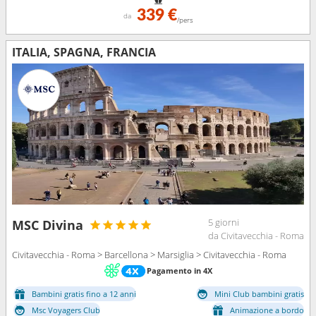
339 €
da
/pers
ITALIA, SPAGNA, FRANCIA
5 giorni
MSC Divina
da Civitavecchia - Roma
Civitavecchia - Roma > Barcellona > Marsiglia > Civitavecchia - Roma
Pagamento in 4X
Bambini gratis fino a 12 anni
Mini Club bambini gratis
Msc Voyagers Club
Animazione a bordo