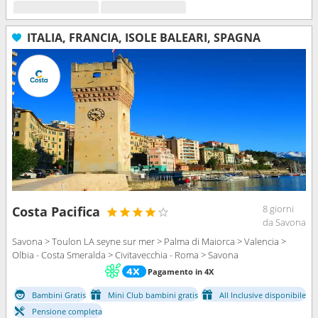
ITALIA, FRANCIA, ISOLE BALEARI, SPAGNA
8 giorni
Costa Pacifica
da Savona
Savona > Toulon LA seyne sur mer > Palma di Maiorca > Valencia >
Olbia - Costa Smeralda > Civitavecchia - Roma > Savona
Pagamento in 4X
Bambini Gratis
Mini Club bambini gratis
All Inclusive disponibile
Pensione completa