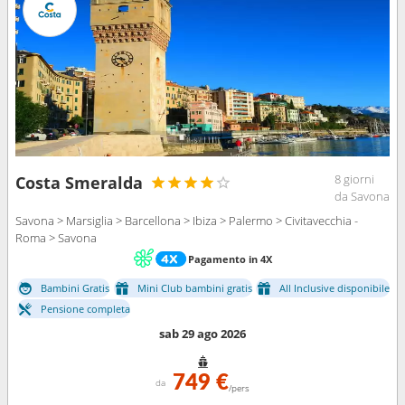
8 giorni
Costa Smeralda
da Savona
Savona > Marsiglia > Barcellona > Ibiza > Palermo > Civitavecchia -
Roma > Savona
Pagamento in 4X
Bambini Gratis
Mini Club bambini gratis
All Inclusive disponibile
Pensione completa
sab 29 ago 2026
749 €
da
/pers