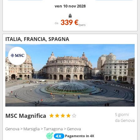
ven 10 nov 2028
339 €
da
/pers
ITALIA, FRANCIA, SPAGNA
5 giorni
MSC Magnifica
da Genova
Genova > Marsiglia > Tarragona > Genova
Pagamento in 4X