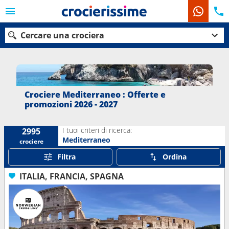
Cercare una crociera
Le nostre destinazioni
Crociere Mediterraneo : Offerte e
promozioni 2026 - 2027
Mesi di partenza
I tuoi criteri di ricerca:
2995
Porti
Compagnie
Mediterraneo
crociere
Filtra
Ordina
Ricerca
ITALIA, FRANCIA, SPAGNA