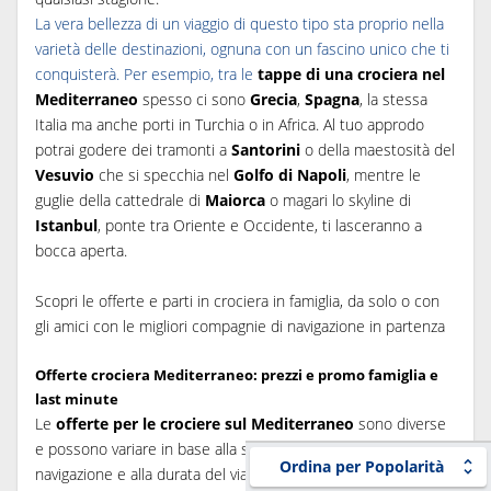
La vera bellezza di un viaggio di questo tipo sta proprio nella
varietà delle destinazioni, ognuna con un fascino unico che ti
conquisterà. Per esempio, tra le
tappe di una crociera nel
Mediterraneo
spesso ci sono
Grecia
,
Spagna
, la stessa
Italia ma anche porti in Turchia o in Africa. Al tuo approdo
potrai godere dei tramonti a
Santorini
o della maestosità del
Vesuvio
che si specchia nel
Golfo di Napoli
, mentre le
guglie della cattedrale di
Maiorca
o magari lo skyline di
Istanbul
, ponte tra Oriente e Occidente, ti lasceranno a
bocca aperta.
Scopri le offerte e parti in crociera in famiglia, da solo o con
gli amici con le migliori compagnie di navigazione in partenza
Offerte crociera Mediterraneo: prezzi e promo famiglia e
last minute
Le
offerte per le crociere sul Mediterraneo
sono diverse
e possono variare in base alla stagione, alle compagnie di
Ordina per Popolarità
navigazione e alla durata del viaggio.