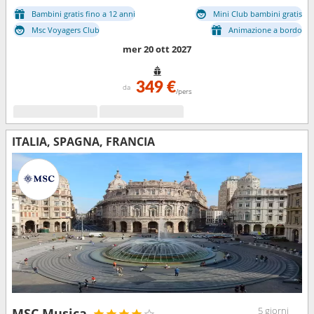
Bambini gratis fino a 12 anni
Mini Club bambini gratis
Msc Voyagers Club
Animazione a bordo
mer 20 ott 2027
349 €
da
/pers
ITALIA, SPAGNA, FRANCIA
5 giorni
MSC Musica