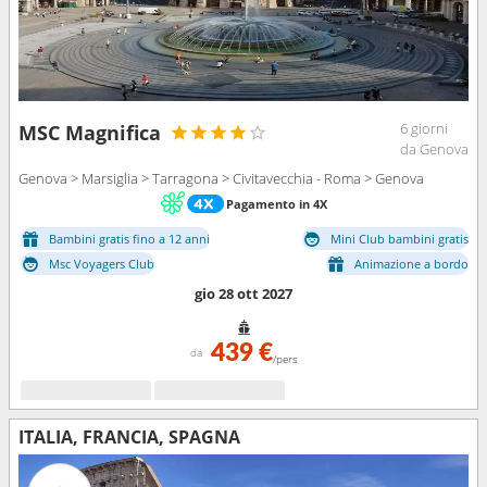
6 giorni
MSC Magnifica
da Genova
Genova > Marsiglia > Tarragona > Civitavecchia - Roma > Genova
Pagamento in 4X
Bambini gratis fino a 12 anni
Mini Club bambini gratis
Msc Voyagers Club
Animazione a bordo
gio 28 ott 2027
439 €
da
/pers
ITALIA, FRANCIA, SPAGNA