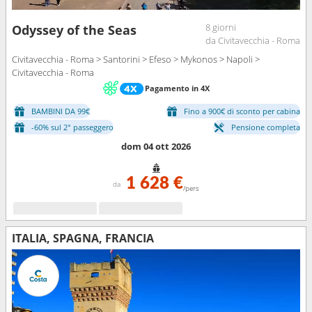
8 giorni
Odyssey of the Seas
da Civitavecchia - Roma
Civitavecchia - Roma > Santorini > Efeso > Mykonos > Napoli >
Civitavecchia - Roma
Pagamento in 4X
BAMBINI DA 99€
Fino a 900€ di sconto per cabina
-60% sul 2° passeggero
Pensione completa
dom 04 ott 2026
1 628 €
da
/pers
ITALIA, SPAGNA, FRANCIA