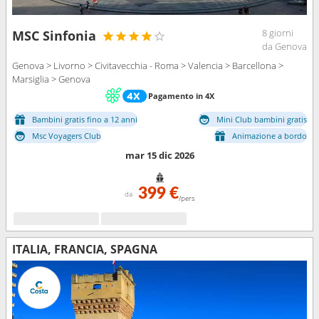
8 giorni
MSC Sinfonia
da Genova
Genova > Livorno > Civitavecchia - Roma > Valencia > Barcellona >
Marsiglia > Genova
Pagamento in 4X
Bambini gratis fino a 12 anni
Mini Club bambini gratis
Msc Voyagers Club
Animazione a bordo
mar 15 dic 2026
399 €
da
/pers
ITALIA, FRANCIA, SPAGNA