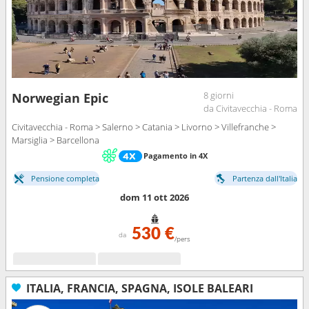
8 giorni
Norwegian Epic
da Civitavecchia - Roma
Civitavecchia - Roma > Salerno > Catania > Livorno > Villefranche >
Marsiglia > Barcellona
Pagamento in 4X
Pensione completa
Partenza dall'Italia
dom 11 ott 2026
530 €
da
/pers
ITALIA, FRANCIA, SPAGNA, ISOLE BALEARI