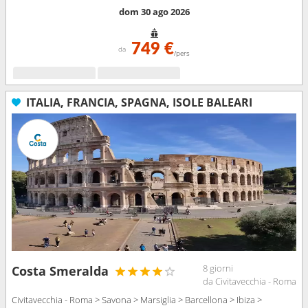
dom 30 ago 2026
749 €
da
/pers
ITALIA, FRANCIA, SPAGNA, ISOLE BALEARI
8 giorni
Costa Smeralda
da Civitavecchia - Roma
Civitavecchia - Roma > Savona > Marsiglia > Barcellona > Ibiza >