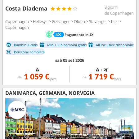
8 giorni
Costa Diadema
da Copenhagen
Copenhagen > Hellesylt > Geiranger > Olden > Stavanger > Kiel >
Copenhagen
Pagamento in 4X
Bambini Gratis
Mini Club bambini gratis
All Inclusive disponibile
Pensione completa
sab 05 set 2026
+
1 059 €
1 719 €
da
da
/pers
/pers
DANIMARCA, GERMANIA, NORVEGIA