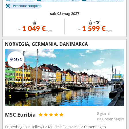
Pensione completa
sab 08 mag 2027
+
1 049 €
1 599 €
da
da
/pers
/pers
NORVEGIA, GERMANIA, DANIMARCA
8 giorni
MSC Euribia
da Copenhagen
Copenhagen > Hellesylt > Molde > Flam > Kiel > Copenhagen