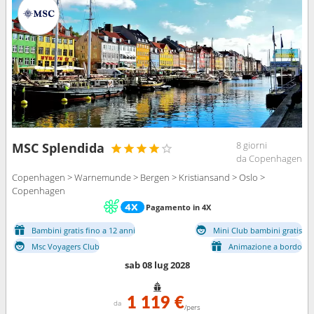
8 giorni
MSC Splendida
da Copenhagen
Copenhagen > Warnemunde > Bergen > Kristiansand > Oslo >
Copenhagen
Pagamento in 4X
Bambini gratis fino a 12 anni
Mini Club bambini gratis
Msc Voyagers Club
Animazione a bordo
sab 08 lug 2028
1 119 €
da
/pers