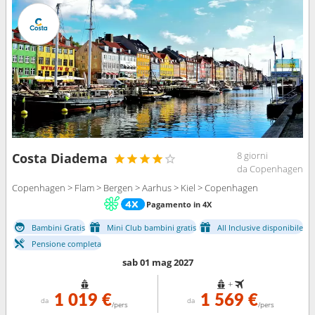
8 giorni
Costa Diadema
da Copenhagen
Copenhagen > Flam > Bergen > Aarhus > Kiel > Copenhagen
Pagamento in 4X
Bambini Gratis
Mini Club bambini gratis
All Inclusive disponibile
Pensione completa
sab 01 mag 2027
+
1 019 €
1 569 €
da
da
/pers
/pers