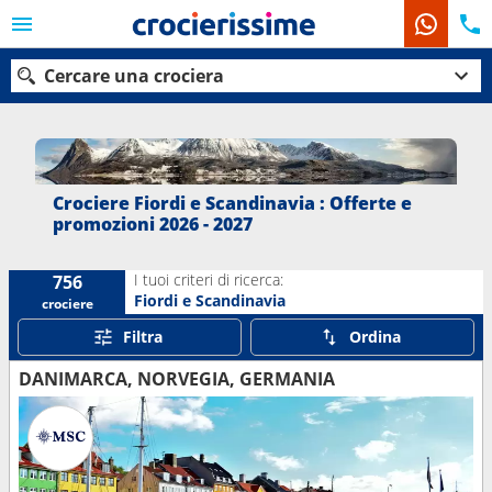
Cercare una crociera
Le nostre destinazioni
Crociere Fiordi e Scandinavia : Offerte e
promozioni 2026 - 2027
Mesi di partenza
I tuoi criteri di ricerca:
756
Porti
Compagnie
Fiordi e Scandinavia
crociere
Filtra
Ordina
Ricerca
DANIMARCA, NORVEGIA, GERMANIA