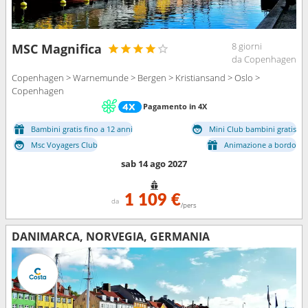
8 giorni
MSC Magnifica
da Copenhagen
Copenhagen > Warnemunde > Bergen > Kristiansand > Oslo >
Copenhagen
Pagamento in 4X
Bambini gratis fino a 12 anni
Mini Club bambini gratis
Msc Voyagers Club
Animazione a bordo
sab 14 ago 2027
1 109 €
da
/pers
DANIMARCA, NORVEGIA, GERMANIA