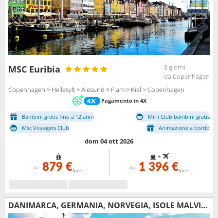
8 giorni
MSC Euribia
da Copenhagen
Copenhagen > Hellesylt > Alesund > Flam > Kiel > Copenhagen
Pagamento in 4X
Bambini gratis fino a 12 anni
Mini Club bambini gratis
Msc Voyagers Club
Animazione a bordo
dom 04 ott 2026
+
879 €
1 396 €
da
da
/pers
/pers
DANIMARCA, GERMANIA, NORVEGIA, ISOLE MALVINE