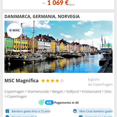
1 069 €
da
/pers
DANIMARCA, GERMANIA, NORVEGIA
8 giorni
MSC Magnifica
da Copenhagen
Copenhagen > Warnemunde > Bergen > Eidfjord > Kristiansand > Oslo
> Copenhagen
Pagamento in 4X
Bambini gratis fino a 12 anni
Mini Club bambini gratis