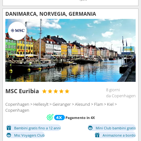
DANIMARCA, NORVEGIA, GERMANIA
8 giorni
MSC Euribia
da Copenhagen
Copenhagen > Hellesylt > Geiranger > Alesund > Flam > Kiel >
Copenhagen
Pagamento in 4X
Bambini gratis fino a 12 anni
Mini Club bambini gratis
Msc Voyagers Club
Animazione a bordo