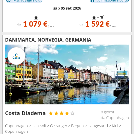
Msc Voyagers Club
Animazione a bordo
sab 05 set 2026
+
1 079 €
1 592 €
da
da
/pers
/pers
DANIMARCA, NORVEGIA, GERMANIA
8 giorni
Costa Diadema
da Copenhagen
Copenhagen > Hellesylt > Geiranger > Bergen > Haugesund > Kiel >
Copenhagen