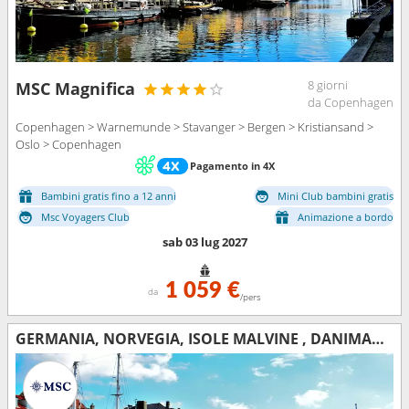
8 giorni
MSC Magnifica
da Copenhagen
Copenhagen > Warnemunde > Stavanger > Bergen > Kristiansand >
Oslo > Copenhagen
Pagamento in 4X
Bambini gratis fino a 12 anni
Mini Club bambini gratis
Msc Voyagers Club
Animazione a bordo
sab 03 lug 2027
1 059 €
da
/pers
GERMANIA, NORVEGIA, ISOLE MALVINE , DANIMARCA