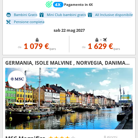
Pagamento in 4X
Bambini Gratis
Mini Club bambini gratis
All Inclusive disponibile
Pensione completa
sab 22 mag 2027
+
1 079 €
1 629 €
da
da
/pers
/pers
GERMANIA, ISOLE MALVINE , NORVEGIA, DANIMARCA
8 giorni