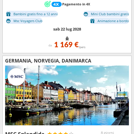
Pagamento in 4X
Bambini gratis fino a 12 anni
Mini Club bambini gratis
Msc Voyagers Club
Animazione a bordo
sab 22 lug 2028
1 169 €
da
/pers
GERMANIA, NORVEGIA, DANIMARCA
8 giorni
MSC Splendida