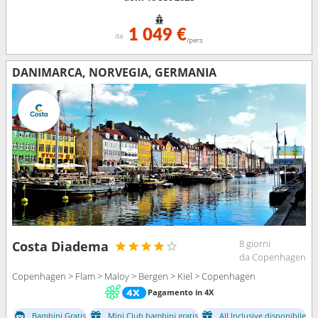
1 049 €
da
/pers
DANIMARCA, NORVEGIA, GERMANIA
8 giorni
Costa Diadema
da Copenhagen
Copenhagen > Flam > Maloy > Bergen > Kiel > Copenhagen
Pagamento in 4X
Bambini Gratis
Mini Club bambini gratis
All Inclusive disponibile