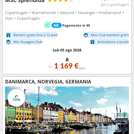
da Copenhagen
Copenhagen > Warnemunde > Alesund > Stavanger > Kristiansand >
Oslo > Copenhagen
Pagamento in 4X
Bambini gratis fino a 12 anni
Mini Club bambini gratis
Msc Voyagers Club
Animazione a bordo
sab 05 ago 2028
1 169 €
da
/pers
DANIMARCA, NORVEGIA, GERMANIA