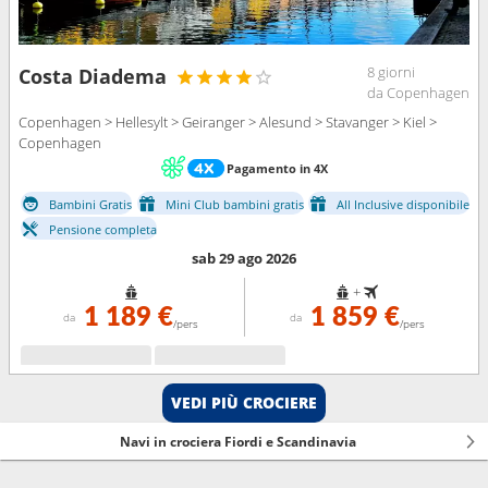
8 giorni
Costa Diadema
da Copenhagen
Copenhagen > Hellesylt > Geiranger > Alesund > Stavanger > Kiel >
Copenhagen
Pagamento in 4X
Bambini Gratis
Mini Club bambini gratis
All Inclusive disponibile
Pensione completa
sab 29 ago 2026
+
1 189 €
1 859 €
da
da
/pers
/pers
VEDI PIÙ CROCIERE
Navi in crociera Fiordi e Scandinavia