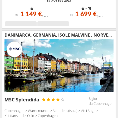
sab 04 set 2027
+
1 149 €
1 699 €
da
da
/pers
/pers
DANIMARCA, GERMANIA, ISOLE MALVINE , NORVEGIA
8 giorni
MSC Splendida
da Copenhagen
Copenhagen > Warnemunde > Saunders (isola) > Vik I Sogn >
Kristiansand > Oslo > Copenhagen