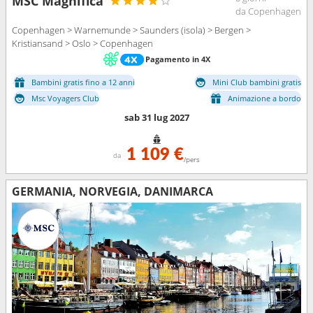
MSC Magnifica
da Copenhagen
Copenhagen > Warnemunde > Saunders (isola) > Bergen >
Kristiansand > Oslo > Copenhagen
Pagamento in 4X
Bambini gratis fino a 12 anni
Mini Club bambini gratis
Msc Voyagers Club
Animazione a bordo
sab 31 lug 2027
1 109 €
da
/pers
GERMANIA, NORVEGIA, DANIMARCA