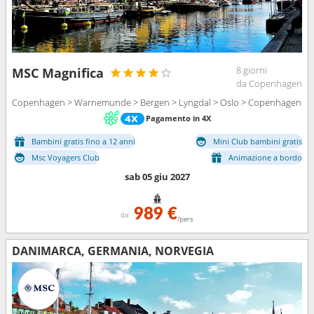
8 giorni
MSC Magnifica
da Copenhagen
Copenhagen > Warnemunde > Bergen > Lyngdal > Oslo > Copenhagen
Pagamento in 4X
Bambini gratis fino a 12 anni
Mini Club bambini gratis
Msc Voyagers Club
Animazione a bordo
sab 05 giu 2027
989 €
da
/pers
DANIMARCA, GERMANIA, NORVEGIA