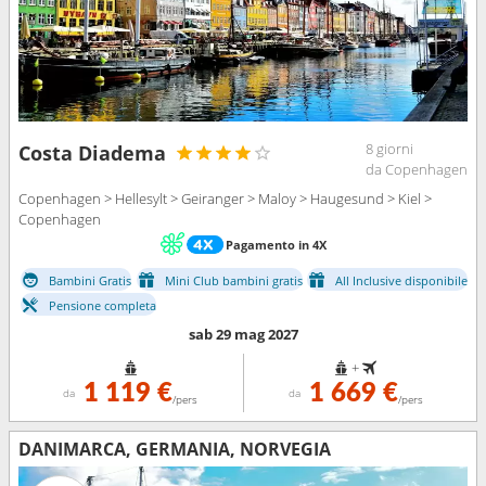
8 giorni
Costa Diadema
da Copenhagen
Copenhagen > Hellesylt > Geiranger > Maloy > Haugesund > Kiel >
Copenhagen
Pagamento in 4X
Bambini Gratis
Mini Club bambini gratis
All Inclusive disponibile
Pensione completa
sab 29 mag 2027
+
1 119 €
1 669 €
da
da
/pers
/pers
DANIMARCA, GERMANIA, NORVEGIA