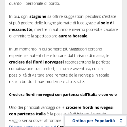
quanto il personale di bordo.
In più, ogni
stagione
sa offrire suggestioni peculiari: d’estate
si può godere delle lunghe giornate di luce grazie al
sole di
mezzanotte
, mentre in autunno e inverno potrebbe capitare
di ammirare la spettacolare
aurora boreale
.
In un momento in cui sempre più viaggiatori cercano
esperienze autentiche e lontane dal turismo di massa, le
crociere dei fiordi norvegesi
rappresentano la perfetta
combinazione tra comfort, cultura e avventura, con la
possibilità di visitare aree remote della Norvegia in totale
relax a bordo di navi moderne e attrezzate.
Crociera fiordi norvegesi con partenza dall'Italia o con volo
Uno dei principali vantaggi delle
crociere fiordi norvegesi
con partenza Italia
è la possibilità di iniziare il proprio
viaggio senza dover affrontare lunghi voli.
Ordina per Popolarità
Diverse compagnie, tra cui
Costa Crociere
e
MSC
,