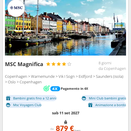
8 giorni
MSC Magnifica
da Copenhagen
Copenhagen > Warnemunde > Vik I Sogn > Eidfjord > Saunders (isola)
> Oslo > Copenhagen
Pagamento in 4X
Bambini gratis fino a 12 anni
Mini Club bambini gratis
Msc Voyagers Club
Animazione a bordo
sab 11 set 2027
879 €
da
/pers