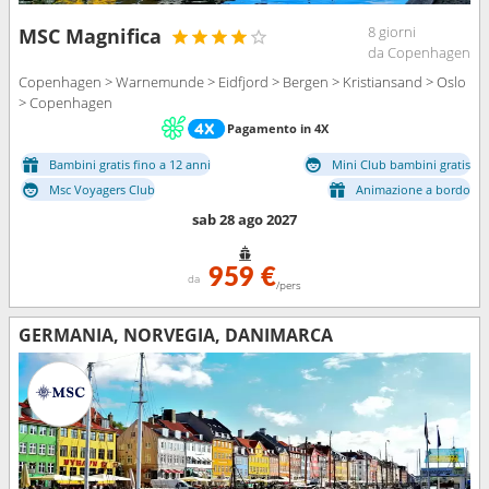
8 giorni
MSC Magnifica
da Copenhagen
Copenhagen > Warnemunde > Eidfjord > Bergen > Kristiansand > Oslo
> Copenhagen
Pagamento in 4X
Bambini gratis fino a 12 anni
Mini Club bambini gratis
Msc Voyagers Club
Animazione a bordo
sab 28 ago 2027
959 €
da
/pers
GERMANIA, NORVEGIA, DANIMARCA