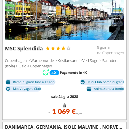
8 giorni
MSC Splendida
da Copenhagen
Copenhagen > Warnemunde > Kristiansand > Vik I Sogn > Saunders
(isola) > Oslo > Copenhagen
Pagamento in 4X
Bambini gratis fino a 12 anni
Mini Club bambini gratis
Msc Voyagers Club
Animazione a bordo
sab 24 giu 2028
1 069 €
da
/pers
DANIMARCA, GERMANIA, ISOLE MALVINE , NORVEGIA