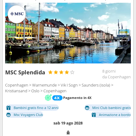
8 giorni
MSC Splendida
da Copenhagen
Copenhagen > Warnemunde > Vik I Sogn > Saunders (isola) >
Kristiansand > Oslo > Copenhagen
Pagamento in 4X
Bambini gratis fino a 12 anni
Mini Club bambini gratis
Msc Voyagers Club
Animazione a bordo
sab 19 ago 2028