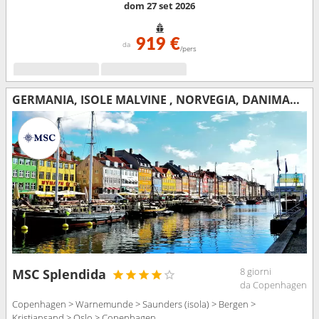
dom 27 set 2026
919 €
da
/pers
GERMANIA, ISOLE MALVINE , NORVEGIA, DANIMARCA
8 giorni
MSC Splendida
da Copenhagen
Copenhagen > Warnemunde > Saunders (isola) > Bergen >
Kristiansand > Oslo > Copenhagen