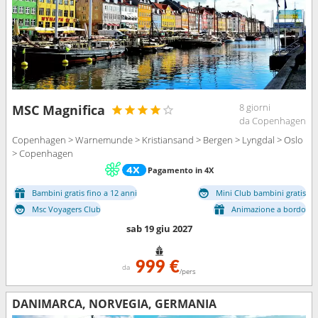
8 giorni
MSC Magnifica
da Copenhagen
Copenhagen > Warnemunde > Kristiansand > Bergen > Lyngdal > Oslo
> Copenhagen
Pagamento in 4X
Bambini gratis fino a 12 anni
Mini Club bambini gratis
Msc Voyagers Club
Animazione a bordo
sab 19 giu 2027
999 €
da
/pers
DANIMARCA, NORVEGIA, GERMANIA