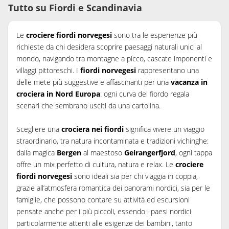
Tutto su Fiordi e Scandinavia
Le
crociere fiordi norvegesi
sono tra le esperienze più
richieste da chi desidera scoprire paesaggi naturali unici al
mondo, navigando tra montagne a picco, cascate imponenti e
villaggi pittoreschi. I
fiordi norvegesi
rappresentano una
delle mete più suggestive e affascinanti per una
vacanza in
crociera in Nord Europa
: ogni curva del fiordo regala
scenari che sembrano usciti da una cartolina.
Scegliere una
crociera nei fiordi
significa vivere un viaggio
straordinario, tra natura incontaminata e tradizioni vichinghe:
dalla magica
Bergen
al maestoso
Geirangerfjord
, ogni tappa
offre un mix perfetto di cultura, natura e relax. Le
crociere
fiordi norvegesi
sono ideali sia per chi viaggia in coppia,
grazie all’atmosfera romantica dei panorami nordici, sia per le
famiglie, che possono contare su attività ed escursioni
pensate anche per i più piccoli, essendo i paesi nordici
particolarmente attenti alle esigenze dei bambini, tanto