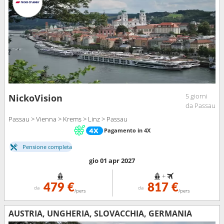
5 giorni
NickoVision
da Passau
Passau > Vienna > Krems > Linz > Passau
Pagamento in 4X
Pensione completa
gio 01 apr 2027
+
479 €
817 €
da
da
/pers
/pers
AUSTRIA, UNGHERIA, SLOVACCHIA, GERMANIA