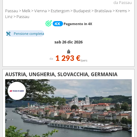
da Passau
Passau > Melk > Vienna > Esztergom > Budapest > Bratislava > Krems >
Linz > Passau
Pagamento in 4X
Pensione completa
sab 26 dic 2026
1 293 €
da
/pers
AUSTRIA, UNGHERIA, SLOVACCHIA, GERMANIA