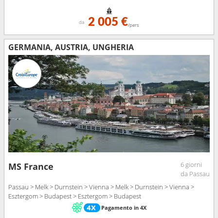
2 005 €
da
/pers
GERMANIA, AUSTRIA, UNGHERIA
6 giorni
MS France
da Passau
Passau > Melk > Durnstein > Vienna > Melk > Durnstein > Vienna >
Esztergom > Budapest > Esztergom > Budapest
Pagamento in 4X