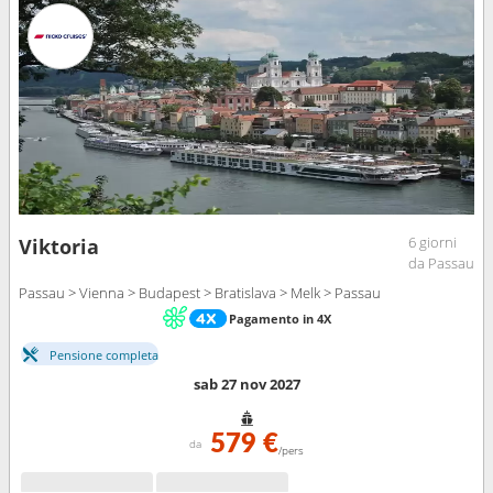
6 giorni
Viktoria
da Passau
Passau > Vienna > Budapest > Bratislava > Melk > Passau
Pagamento in 4X
Pensione completa
sab 27 nov 2027
579 €
da
/pers