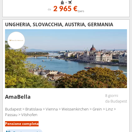
+
2 965 €
da
/pers
UNGHERIA, SLOVACCHIA, AUSTRIA, GERMANIA
8 giorni
AmaBella
da Budapest
Budapest > Bratislava > Vienna > Weissenkirchen > Grein > Linz >
Passau > Vilshofen
Pensione completa