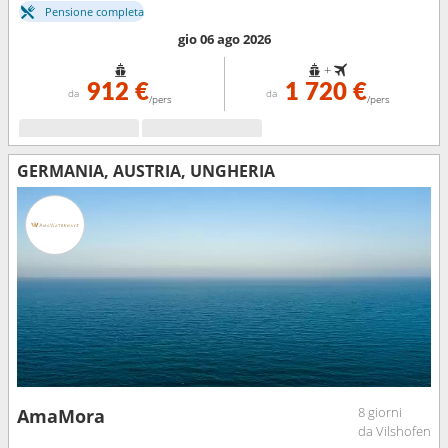
Pensione completa
gio 06 ago 2026
+
912 €
1 720 €
da
da
/pers
/pers
GERMANIA, AUSTRIA, UNGHERIA
8 giorni
AmaMora
da Vilshofen