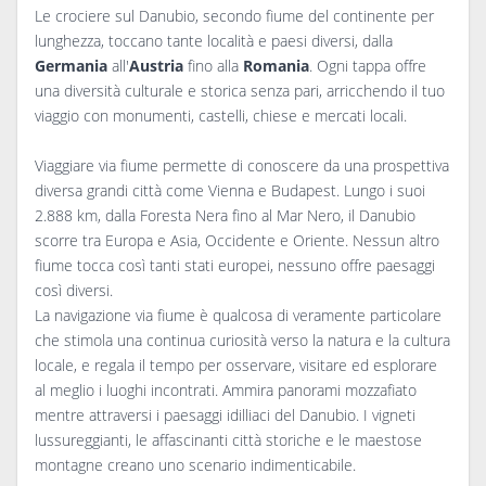
Le crociere sul Danubio, secondo fiume del continente per
lunghezza, toccano tante località e paesi diversi, dalla
Germania
all'
Austria
fino alla
Romania
. Ogni tappa offre
una diversità culturale e storica senza pari, arricchendo il tuo
viaggio con monumenti, castelli, chiese e mercati locali.
Viaggiare via fiume permette di conoscere da una prospettiva
diversa grandi città come Vienna e Budapest. Lungo i suoi
2.888 km, dalla Foresta Nera fino al Mar Nero, il Danubio
scorre tra Europa e Asia, Occidente e Oriente. Nessun altro
fiume tocca così tanti stati europei, nessuno offre paesaggi
così diversi.
La navigazione via fiume è qualcosa di veramente particolare
che stimola una continua curiosità verso la natura e la cultura
locale, e regala il tempo per osservare, visitare ed esplorare
al meglio i luoghi incontrati. Ammira panorami mozzafiato
mentre attraversi i paesaggi idilliaci del Danubio. I vigneti
lussureggianti, le affascinanti città storiche e le maestose
montagne creano uno scenario indimenticabile.