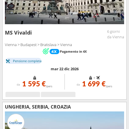
6 giorni
MS Vivaldi
da Vienna
Vienna > Budapest > Bratislava > Vienna
Pagamento in 4X
Pensione completa
mar 22 dic 2026
+
1 595 €
1 699 €
da
da
/pers
/pers
UNGHERIA, SERBIA, CROAZIA