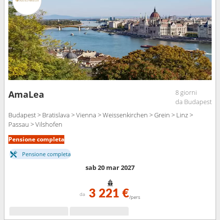
8 giorni
AmaLea
da Budapest
Budapest > Bratislava > Vienna > Weissenkirchen > Grein > Linz >
Passau > Vilshofen
Pensione completa
Pensione completa
sab 20 mar 2027
3 221 €
da
/pers