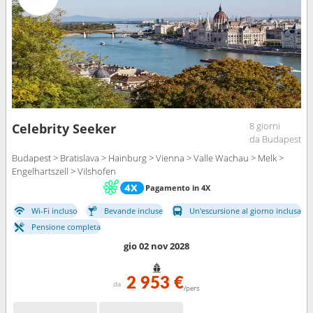
8 giorni
Celebrity Seeker
da Budapest
Budapest > Bratislava > Hainburg > Vienna > Valle Wachau > Melk >
Engelhartszell > Vilshofen
Pagamento in 4X
Wi-Fi incluso
Bevande incluse
Un'escursione al giorno inclusa
Pensione completa
gio 02 nov 2028
2 953 €
da
/pers