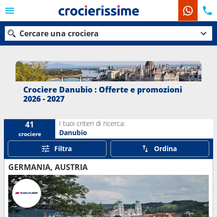
Cercare una crociera
Le nostre destinazioni
Crociere Danubio : Offerte e promozioni
2026 - 2027
Mesi di partenza
I tuoi criteri di ricerca:
41
Porti
Compagnie
Danubio
crociere
Filtra
Ordina
Ricerca
GERMANIA, AUSTRIA