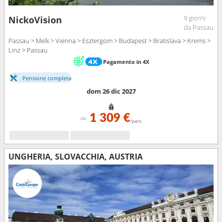
9 giorni
NickoVision
da Passau
Passau > Melk > Vienna > Esztergom > Budapest > Bratislava > Krems >
Linz > Passau
Pagamento in 4X
Pensione completa
dom 26 dic 2027
1 309 €
da
/pers
UNGHERIA, SLOVACCHIA, AUSTRIA