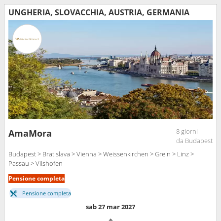
UNGHERIA, SLOVACCHIA, AUSTRIA, GERMANIA
8 giorni
AmaMora
da Budapest
Budapest > Bratislava > Vienna > Weissenkirchen > Grein > Linz >
Passau > Vilshofen
Pensione completa
Pensione completa
sab 27 mar 2027