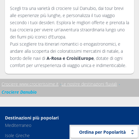
Scegli tra una varietà di crociere sul Danubio, dai tour brevi
alle esperienze più lunghe, e personalizza il tuo viaggio
secondo i tuoi desideri. Esplora le migliori offerte e prenota la
tua crociera per vivere un'avventura straordinaria lungo uno
dei fiumi più iconici d'Europa.
Puoi scegliere tra itinerari romantici o enogastronomici, e
andare alla scoperta dei coloratissimi mercatini di natale, a
bordo delle navi di
A-Rosa e CroisiEurope
, dotate di ogni
comfort per un'esperienza di viaggio unica e indimenticabile.
Crociere www.crocierissime.it
Le nostre destinazioni fluviali
Crociere Danubio
Destinazioni più popolari
Mediterraneo
Ordina per Popolarità
Isole Greche