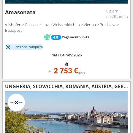
8 giorni
Amasonata
da Vilshofen
Vilshofen > Passau > Linz > Weissenkirchen > Vienna > Bratislava >
Budapest
Pagamento in 4X
Pensione completa
mer 04 nov 2026
2 753 €
da
/pers
UNGHERIA, SLOVACCHIA, ROMANIA, AUSTRIA, GERMANIA