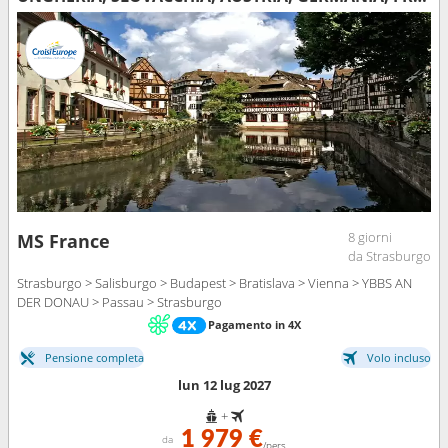
8 giorni
MS France
da Strasburgo
Strasburgo > Salisburgo > Budapest > Bratislava > Vienna > YBBS AN
DER DONAU > Passau > Strasburgo
Pagamento in 4X
Pensione completa
Volo incluso
lun 12 lug 2027
+
1 979 €
da
/pers