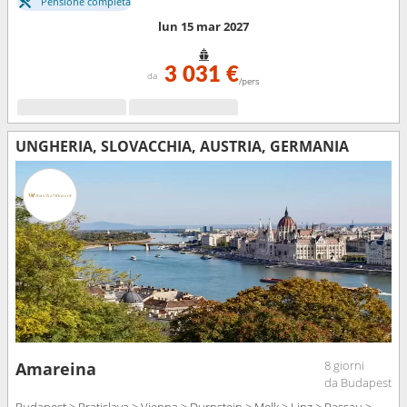
Pensione completa
lun 15 mar 2027
3 031 €
da
/pers
UNGHERIA, SLOVACCHIA, AUSTRIA, GERMANIA
8 giorni
Amareina
da Budapest
Budapest > Bratislava > Vienna > Durnstein > Melk > Linz > Passau >