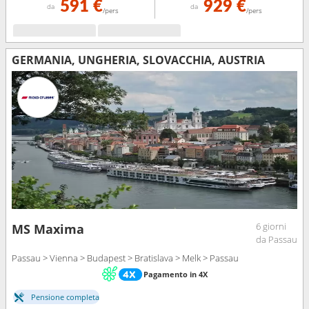
591 €
929 €
da
da
/pers
/pers
GERMANIA, UNGHERIA, SLOVACCHIA, AUSTRIA
6 giorni
MS Maxima
da Passau
Passau > Vienna > Budapest > Bratislava > Melk > Passau
Pagamento in 4X
Pensione completa