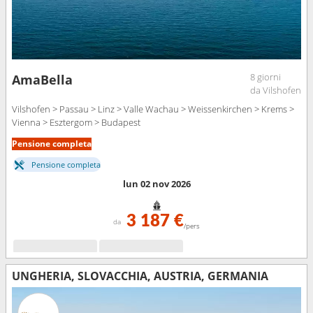
8 giorni
AmaBella
da Vilshofen
Vilshofen > Passau > Linz > Valle Wachau > Weissenkirchen > Krems >
Vienna > Esztergom > Budapest
Pensione completa
Pensione completa
lun 02 nov 2026
3 187 €
da
/pers
UNGHERIA, SLOVACCHIA, AUSTRIA, GERMANIA