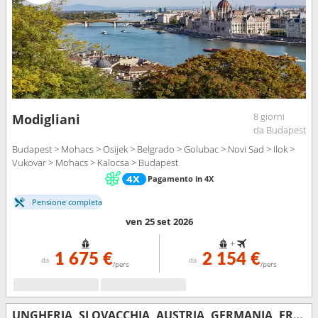
8 giorni
Modigliani
da Budapest
Budapest > Mohacs > Osijek > Belgrado > Golubac > Novi Sad > Ilok >
Vukovar > Mohacs > Kalocsa > Budapest
Pagamento in 4X
Pensione completa
ven 25 set 2026
+
1 675 €
2 154 €
da
da
/pers
/pers
UNGHERIA, SLOVACCHIA, AUSTRIA, GERMANIA, FRANCIA