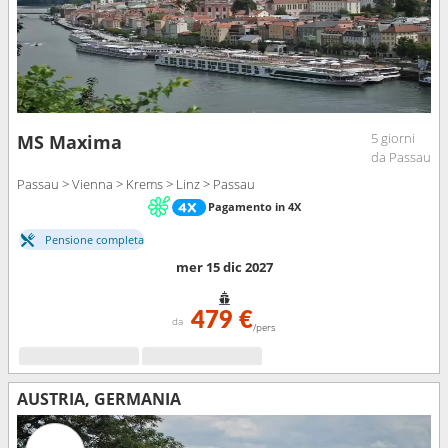
5 giorni
MS Maxima
da Passau
Passau > Vienna > Krems > Linz > Passau
Pagamento in 4X
Pensione completa
mer 15 dic 2027
479 €
da
/pers
AUSTRIA, GERMANIA