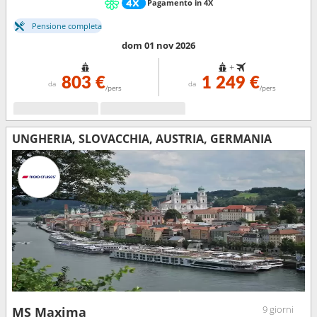
Pagamento in 4X
Pensione completa
dom 01 nov 2026
+
803 €
1 249 €
da
da
/pers
/pers
UNGHERIA, SLOVACCHIA, AUSTRIA, GERMANIA
9 giorni
MS Maxima