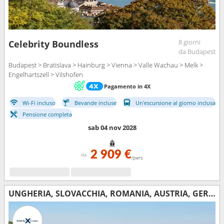
8 giorni
Celebrity Boundless
da Budapest
Budapest > Bratislava > Hainburg > Vienna > Valle Wachau > Melk >
Engelhartszell > Vilshofen
Pagamento in 4X
Wi-Fi incluso
Bevande incluse
Un'escursione al giorno inclusa
Pensione completa
sab 04 nov 2028
2 909 €
da
/pers
UNGHERIA, SLOVACCHIA, ROMANIA, AUSTRIA, GERMANIA