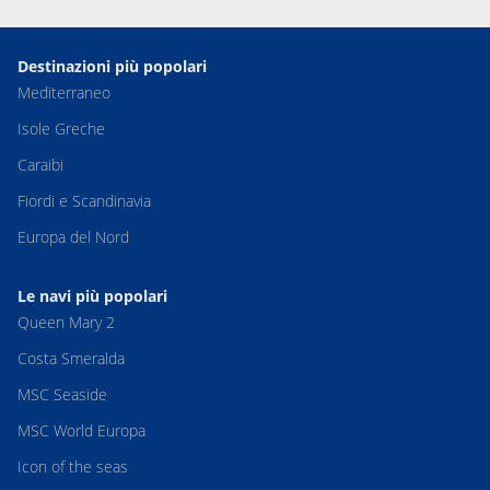
Destinazioni più popolari
Mediterraneo
Isole Greche
Caraibi
Fiordi e Scandinavia
Europa del Nord
Le navi più popolari
Queen Mary 2
Costa Smeralda
MSC Seaside
MSC World Europa
Icon of the seas