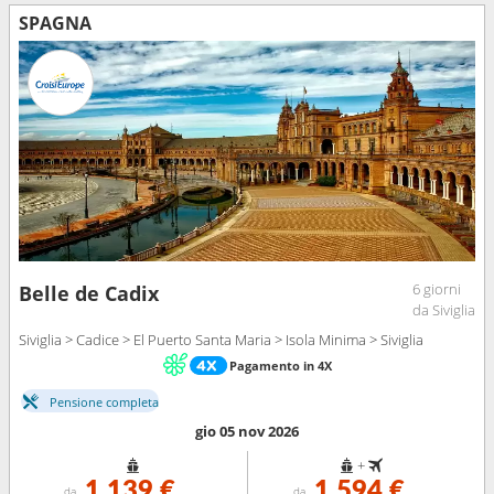
SPAGNA
6 giorni
Belle de Cadix
da Siviglia
Siviglia > Cadice > El Puerto Santa Maria > Isola Minima > Siviglia
Pagamento in 4X
Pensione completa
gio 05 nov 2026
+
1 139 €
1 594 €
da
da