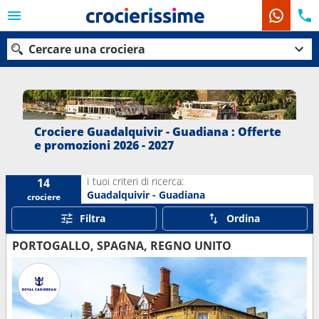
Cercare una crociera
Le nostre destinazioni
Crociere Guadalquivir - Guadiana : Offerte
e promozioni 2026 - 2027
Mesi di partenza
I tuoi criteri di ricerca:
14
Porti
Compagnie
Guadalquivir - Guadiana
crociere
Filtra
Ordina
Ricerca
PORTOGALLO, SPAGNA, REGNO UNITO