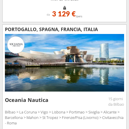
3 129 €
da
/pers
PORTOGALLO, SPAGNA, FRANCIA, ITALIA
15 giorni
Oceania Nautica
da Bilbao
Bilbao > La Coruna > Vigo > Lisbona > Portimao > Siviglia > Alicante >
Barcellona > Mahon > St Tropez > Firenze/Pisa (Livorno) > Civitavecchia
- Roma