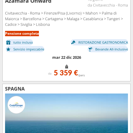
Azamara Onward
da Civitavecchia - Roma
Civitavecchia - Roma > Firenze/Pisa (Livorno) > Mahon > Palma di
Maiorca > Barcellona > Cartagena > Malaga > Casablanca > Tangeri >
Cadice > Siviglia > Lisbona
Pensione completa
tutto incluso
RISTORAZIONE GASTRONOMICA
Servizio impeccabile
Bevande All-Inclusive
mar 22 dic 2026
5 359 €
da
/pers
SPAGNA