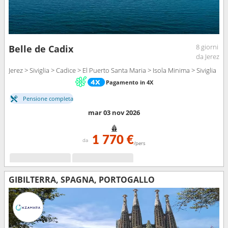
8 giorni
Belle de Cadix
da Jerez
Jerez > Siviglia > Cadice > El Puerto Santa Maria > Isola Minima > Siviglia
Pagamento in 4X
Pensione completa
mar 03 nov 2026
1 770 €
da
/pers
GIBILTERRA, SPAGNA, PORTOGALLO