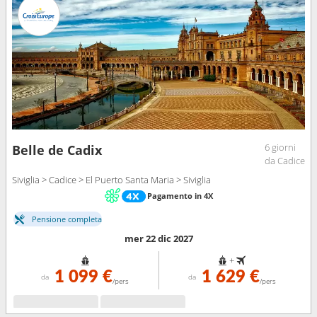
6 giorni
Belle de Cadix
da Cadice
Siviglia > Cadice > El Puerto Santa Maria > Siviglia
Pagamento in 4X
Pensione completa
mer 22 dic 2027
+
1 099 €
1 629 €
da
da
/pers
/pers