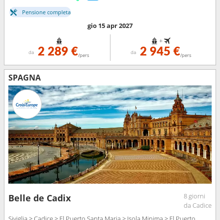
Pensione completa
gio 15 apr 2027
+
2 289 €
2 945 €
da
da
/pers
/pers
SPAGNA
8 giorni
Belle de Cadix
da Cadice
Siviglia > Cadice > El Puerto Santa Maria > Isola Minima > El Puerto