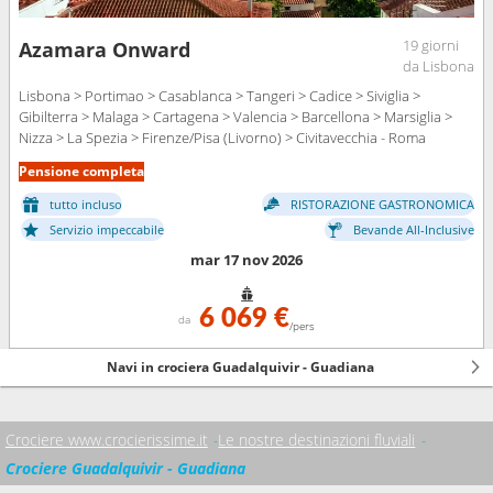
19 giorni
Azamara Onward
da Lisbona
Lisbona > Portimao > Casablanca > Tangeri > Cadice > Siviglia >
Gibilterra > Malaga > Cartagena > Valencia > Barcellona > Marsiglia >
Nizza > La Spezia > Firenze/Pisa (Livorno) > Civitavecchia - Roma
Pensione completa
tutto incluso
RISTORAZIONE GASTRONOMICA
Servizio impeccabile
Bevande All-Inclusive
mar 17 nov 2026
6 069 €
da
/pers
Navi in crociera Guadalquivir - Guadiana
Crociere www.crocierissime.it
Le nostre destinazioni fluviali
Crociere Guadalquivir - Guadiana