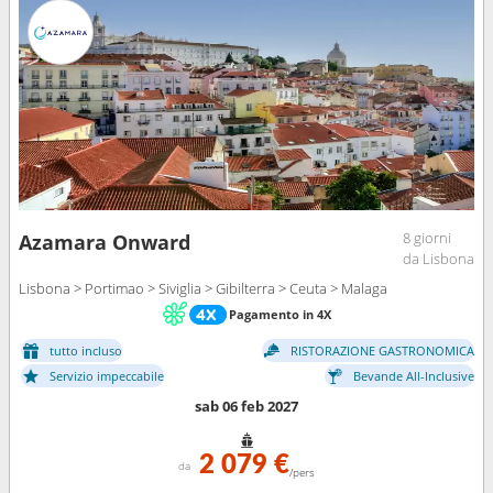
8 giorni
Azamara Onward
da Lisbona
Lisbona > Portimao > Siviglia > Gibilterra > Ceuta > Malaga
Pagamento in 4X
tutto incluso
RISTORAZIONE GASTRONOMICA
Servizio impeccabile
Bevande All-Inclusive
sab 06 feb 2027
2 079 €
da
/pers