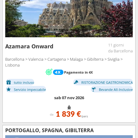
11 giorni
Azamara Onward
da Barcellona
Barcellona > Valencia > Cartagena > Malaga > Gibilterra > Siviglia >
Lisbona
Pagamento in 4X
tutto incluso
RISTORAZIONE GASTRONOMICA
Servizio impeccabile
Bevande All-Inclusive
sab 07 nov 2026
1 839 €
da
/pers
PORTOGALLO, SPAGNA, GIBILTERRA