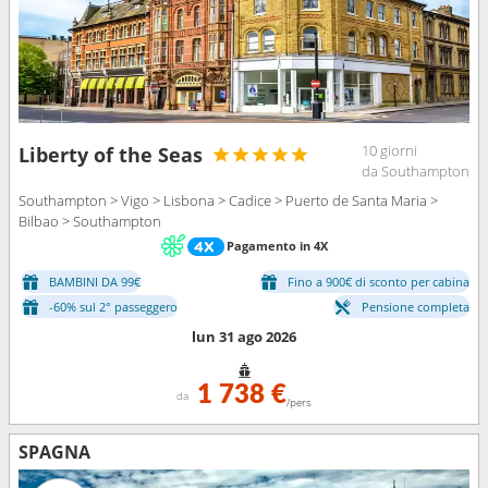
10 giorni
Liberty of the Seas
da Southampton
Southampton > Vigo > Lisbona > Cadice > Puerto de Santa Maria >
Bilbao > Southampton
Pagamento in 4X
BAMBINI DA 99€
Fino a 900€ di sconto per cabina
-60% sul 2° passeggero
Pensione completa
lun 31 ago 2026
1 738 €
da
/pers
SPAGNA