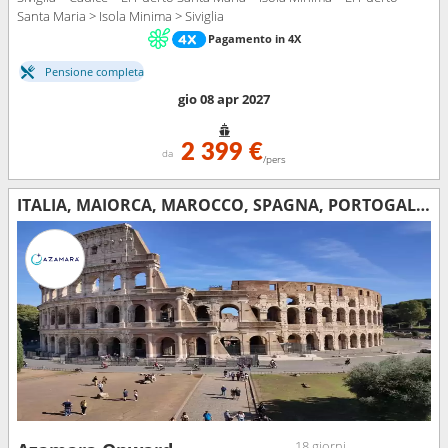
Santa Maria > Isola Minima > Siviglia
Pagamento in 4X
Pensione completa
gio 08 apr 2027
2 399 €
da
/pers
ITALIA, MAIORCA, MAROCCO, SPAGNA, PORTOGALLO
18 giorni