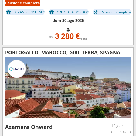
Pensione completa
BEVANDE INCLUSE*
CREDITO A BORDO*
Pensione completa
dom 30 ago 2026
3 280 €
da
/pers
PORTOGALLO, MAROCCO, GIBILTERRA, SPAGNA
12 giorni
Azamara Onward
da Lisbona