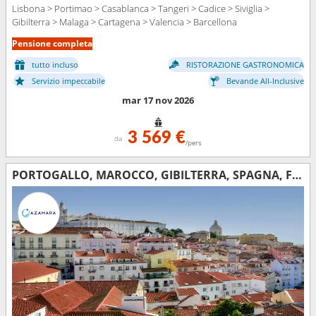
Lisbona > Portimao > Casablanca > Tangeri > Cadice > Siviglia >
Gibilterra > Malaga > Cartagena > Valencia > Barcellona
Pensione completa
tutto incluso
RISTORAZIONE GASTRONOMICA
Servizio impeccabile
Bevande All-Inclusive
mar 17 nov 2026
3 569 €
da
/pers
PORTOGALLO, MAROCCO, GIBILTERRA, SPAGNA, FRANCIA, ITALIA