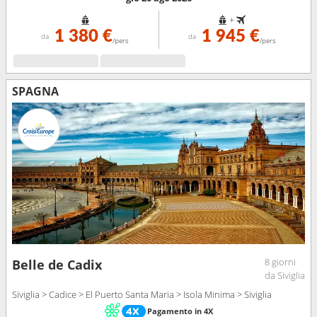
+
1 380 €
1 945 €
da
da
/pers
/pers
SPAGNA
8 giorni
Belle de Cadix
da Siviglia
Siviglia > Cadice > El Puerto Santa Maria > Isola Minima > Siviglia
Pagamento in 4X