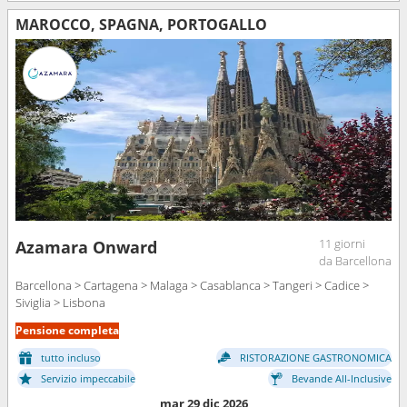
MAROCCO, SPAGNA, PORTOGALLO
11 giorni
Azamara Onward
da Barcellona
Barcellona > Cartagena > Malaga > Casablanca > Tangeri > Cadice >
Siviglia > Lisbona
Pensione completa
tutto incluso
RISTORAZIONE GASTRONOMICA
Servizio impeccabile
Bevande All-Inclusive
mar 29 dic 2026