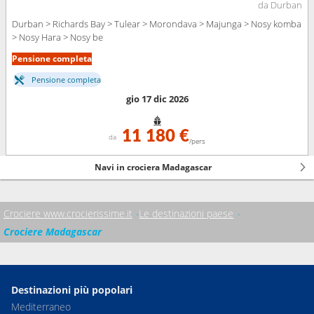
da Durban
Durban > Richards Bay > Tulear > Morondava > Majunga > Nosy komba
> Nosy Hara > Nosy be
Pensione completa
Pensione completa
gio 17 dic 2026
11 180 €
da
/pers
Navi in crociera Madagascar
Crociere www.crocierissime.it
Le destinazioni paese
Crociere Madagascar
Destinazioni più popolari
Mediterraneo