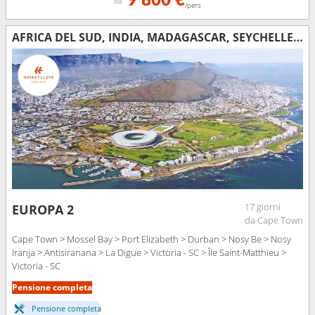
9 800 €
da
/pers
AFRICA DEL SUD, INDIA, MADAGASCAR, SEYCHELLES, ISLANDA
17 giorni
EUROPA 2
da Cape Town
Cape Town > Mossel Bay > Port Elizabeth > Durban > Nosy Be > Nosy
Iranja > Antisiranana > La Digue > Victoria - SC > Île Saint-Matthieu >
Victoria - SC
Pensione completa
Pensione completa