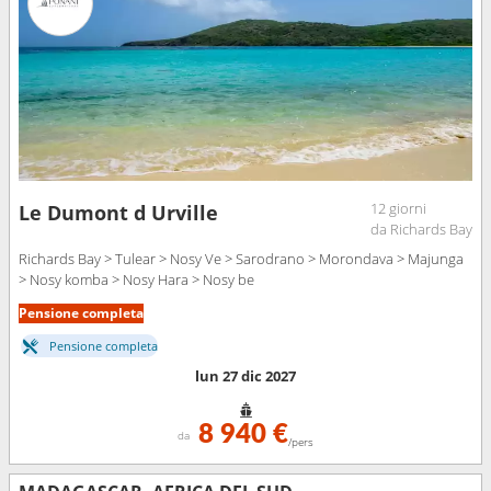
12 giorni
Le Dumont d Urville
da Richards Bay
Richards Bay > Tulear > Nosy Ve > Sarodrano > Morondava > Majunga
> Nosy komba > Nosy Hara > Nosy be
Pensione completa
Pensione completa
lun 27 dic 2027
8 940 €
da
/pers