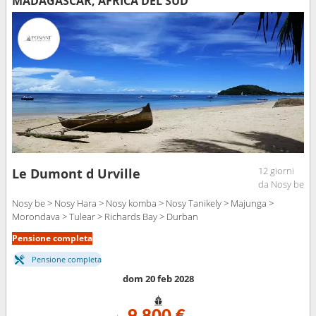
MADAGASCAR, AFRICA DEL SUD
12 giorni
Le Dumont d Urville
da Nosy be
Nosy be > Nosy Hara > Nosy komba > Nosy Tanikely > Majunga >
Morondava > Tulear > Richards Bay > Durban
Pensione completa
Pensione completa
dom 20 feb 2028