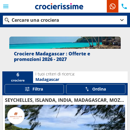
Cercare una crociera
Le nostre destinazioni
Crociere Madagascar : Offerte e
promozioni 2026 - 2027
Mesi di partenza
I tuoi criteri di ricerca:
6
Porti
Compagnie
Madagascar
crociere
Filtra
Ordina
Ricerca
SEYCHELLES, ISLANDA, INDIA, MADAGASCAR, MOZAMBICO, AFRICA DEL SUD