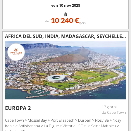
ven 10 nov 2028
10 240 €
da
/pers
AFRICA DEL SUD, INDIA, MADAGASCAR, SEYCHELLES, ISLANDA
17 giorni
EUROPA 2
da Cape Town
Cape Town > Mossel Bay > Port Elizabeth > Durban > Nosy Be > Nosy
Iranja > Antisiranana > La Digue > Victoria - SC > Île Saint-Matthieu >