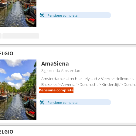
Pensione completa
BELGIO
AmaSiena
8 giorni
da Amsterdam
Amsterdam > Utrecht > Lelystad > Veere > Hellevoetslu
Bruxelles > Anversa > Dordrecht > Kinderdijk > Dord
Pensione completa
Pensione completa
BELGIO