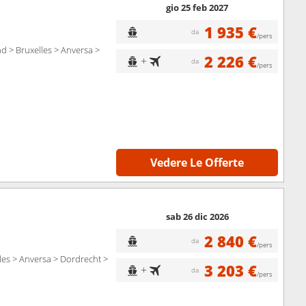
gio 25 feb 2027
1 935 €
da
/pers
d > Bruxelles > Anversa >
2 226 €
+
da
/pers
Vedere Le Offerte
sab 26 dic 2026
2 840 €
da
/pers
les > Anversa > Dordrecht >
3 203 €
+
da
/pers