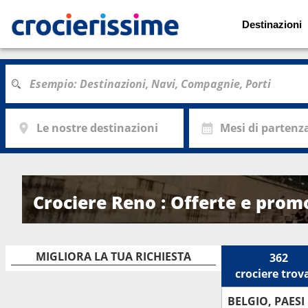
Destinazioni
Le nostre destinazioni
Mesi di partenz
Crociere Reno : Offerte e prom
MIGLIORA LA TUA RICHIESTA
362
crociere
trov
BELGIO, PAESI