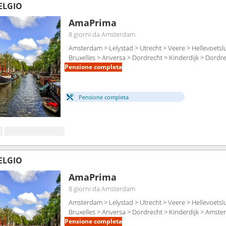
BELGIO
AmaPrima
8 giorni
da Amsterdam
Amsterdam > Lelystad > Utrecht > Veere > Hellevoetslu
Bruxelles > Anversa > Dordrecht > Kinderdijk > Dord
Pensione completa
Pensione completa
BELGIO
AmaPrima
8 giorni
da Amsterdam
Amsterdam > Lelystad > Utrecht > Veere > Hellevoetslu
Bruxelles > Anversa > Dordrecht > Kinderdijk > Amst
Pensione completa