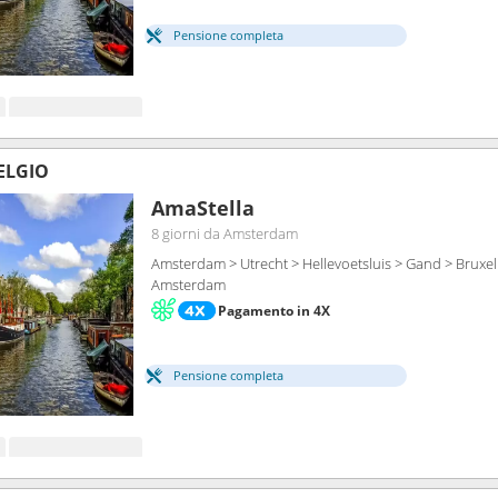
Pensione completa
BELGIO
AmaStella
8 giorni
da Amsterdam
Amsterdam > Utrecht > Hellevoetsluis > Gand > Bruxel
Amsterdam
Pagamento in 4X
Pensione completa