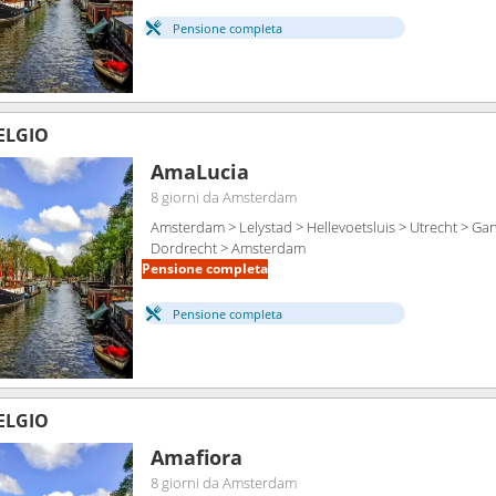
Pensione completa
BELGIO
AmaLucia
8 giorni
da Amsterdam
Amsterdam > Lelystad > Hellevoetsluis > Utrecht > Gan
Dordrecht > Amsterdam
Pensione completa
Pensione completa
BELGIO
Amafiora
8 giorni
da Amsterdam