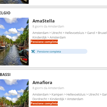
BELGIO
AmaStella
8 giorni
da Amsterdam
Amsterdam > Utrecht > Hellevoetsluis > Gand > Bruxel
Kinderdijk > Amsterdam
Pensione completa
Pensione completa
 BASSI
Amafiora
8 giorni
da Amsterdam
Amsterdam > Kampen > Hellevoetsluis > Utrecht > Gan
Dordrecht > Kinderdijk > Amsterdam
Pensione completa