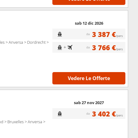
sab 12 dic 2026
3 387 €
da
/pers
les > Anversa > Dordrecht >
3 766 €
+
da
/pers
Vedere Le Offerte
sab 27 nov 2027
3 402 €
da
/pers
d > Bruxelles > Anversa >