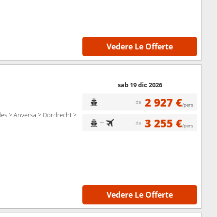
Vedere Le Offerte
sab 19 dic 2026
2 927 €
da
/pers
les > Anversa > Dordrecht >
3 255 €
+
da
/pers
Vedere Le Offerte