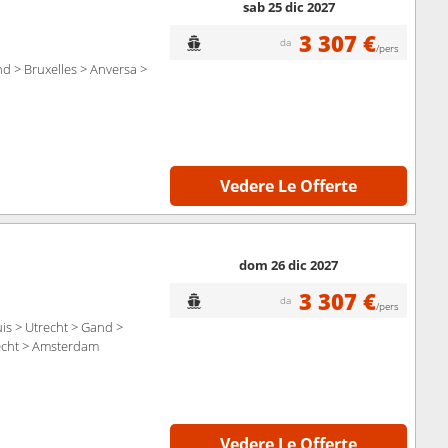
sab 25 dic 2027
3 307 €
da
/pers
d > Bruxelles > Anversa >
Vedere Le Offerte
dom 26 dic 2027
3 307 €
da
/pers
is > Utrecht > Gand >
recht > Amsterdam
Vedere Le Offerte