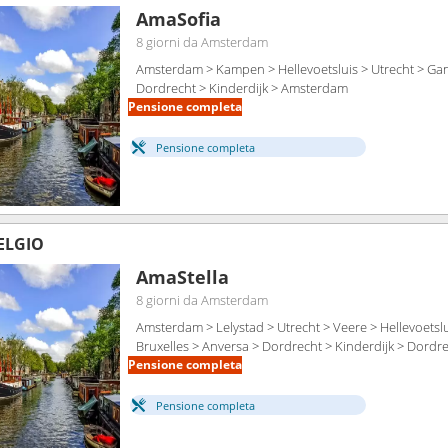
AmaSofia
8 giorni
da Amsterdam
Amsterdam > Kampen > Hellevoetsluis > Utrecht > Gan
Dordrecht > Kinderdijk > Amsterdam
Pensione completa
Pensione completa
BELGIO
AmaStella
8 giorni
da Amsterdam
Amsterdam > Lelystad > Utrecht > Veere > Hellevoetslu
Bruxelles > Anversa > Dordrecht > Kinderdijk > Dord
Pensione completa
Pensione completa