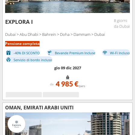
8 giorni
EXPLORA I
da Dubai
Dubai > Abu Dhabi > Bahrein > Doha > Dammam > Dubai
Pensione completa
-40% DI SCONTO
Bevande Premium Incluse
Wi-Fi Incluso
Servizio di bordo incluso
gio 09 dic 2027
4 985 €
da
/pers
OMAN, EMIRATI ARABI UNITI