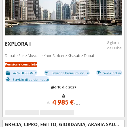
8 giorni
EXPLORA I
da Dubai
Dubai > Sur > Muscat > Khor Fakkan > Khasab > Dubai
Pensione completa
-40% DI SCONTO
Bevande Premium Incluse
Wi-Fi Incluso
Servizio di bordo incluso
gio 16 dic 2027
4 985 €
da
/pers
GRECIA, CIPRO, EGITTO, GIORDANIA, ARABIA SAUDITA, OMAN, QATAR, EMIRATI ARABI UNITI