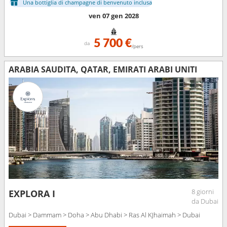
Una bottiglia di champagne di benvenuto inclusa
ven 07 gen 2028
5 700 €
da
/pers
ARABIA SAUDITA, QATAR, EMIRATI ARABI UNITI
8 giorni
EXPLORA I
da Dubai
Dubai > Dammam > Doha > Abu Dhabi > Ras Al KJhaimah > Dubai