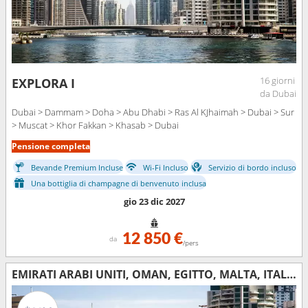
16 giorni
EXPLORA I
da Dubai
Dubai > Dammam > Doha > Abu Dhabi > Ras Al KJhaimah > Dubai > Sur
> Muscat > Khor Fakkan > Khasab > Dubai
Pensione completa
Bevande Premium Incluse
Wi-Fi Incluso
Servizio di bordo incluso
Una bottiglia di champagne di benvenuto inclusa
gio 23 dic 2027
12 850 €
da
/pers
EMIRATI ARABI UNITI, OMAN, EGITTO, MALTA, ITALIA