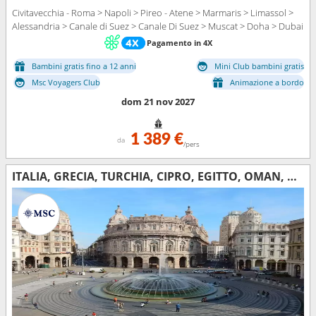
Civitavecchia - Roma > Napoli > Pireo - Atene > Marmaris > Limassol >
Alessandria > Canale di Suez > Canale Di Suez > Muscat > Doha > Dubai
Pagamento in 4X
Bambini gratis fino a 12 anni
Mini Club bambini gratis
Msc Voyagers Club
Animazione a bordo
dom 21 nov 2027
1 389 €
da
/pers
ITALIA, GRECIA, TURCHIA, CIPRO, EGITTO, OMAN, QATAR, EMIRATI ARABI UNITI