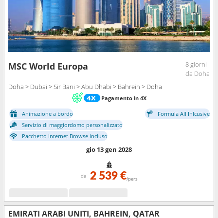
8 giorni
MSC World Europa
da Doha
Doha > Dubai > Sir Bani > Abu Dhabi > Bahrein > Doha
Pagamento in 4X
Animazione a bordo
Formula All Inlcusive
Servizio di maggiordomo personalizzato
Pacchetto Internet Browse incluso
gio 13 gen 2028
2 539 €
da
/pers
EMIRATI ARABI UNITI, BAHREIN, QATAR