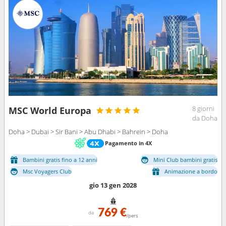
8 giorni
MSC World Europa
da Doha
Doha > Dubai > Sir Bani > Abu Dhabi > Bahrein > Doha
Pagamento in 4X
Bambini gratis fino a 12 anni
Mini Club bambini gratis
Msc Voyagers Club
Animazione a bordo
gio 13 gen 2028
769 €
da
/pers