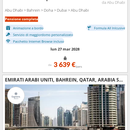
da Abu Dhabi
Abu Dhabi > Bahrein > Doha > Dubai > Abu Dhabi
Pensione completa
Animazione a bordo
Formula All Inlcusive
Servizio di maggiordomo personalizzato
Pacchetto Internet Browse incluso
lun 27 mar 2028
3 639 €
da
/pers
EMIRATI ARABI UNITI, BAHREIN, QATAR, ARABIA SAUDITA