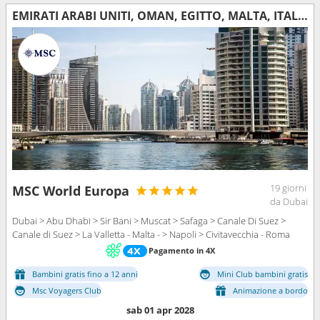
EMIRATI ARABI UNITI, OMAN, EGITTO, MALTA, ITALIA
19 giorni
MSC World Europa
da Dubai
Dubai > Abu Dhabi > Sir Bani > Muscat > Safaga > Canale Di Suez >
Canale di Suez > La Valletta - Malta - > Napoli > Civitavecchia - Roma
Pagamento in 4X
Bambini gratis fino a 12 anni
Mini Club bambini gratis
Msc Voyagers Club
Animazione a bordo
sab 01 apr 2028