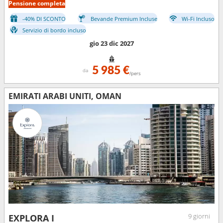
Pensione completa
-40% DI SCONTO
Bevande Premium Incluse
Wi-Fi Incluso
Servizio di bordo incluso
gio 23 dic 2027
5 985 €
da
/pers
EMIRATI ARABI UNITI, OMAN
9 giorni
EXPLORA I