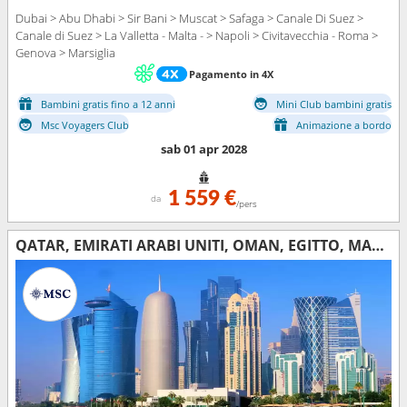
Dubai > Abu Dhabi > Sir Bani > Muscat > Safaga > Canale Di Suez >
Canale di Suez > La Valletta - Malta - > Napoli > Civitavecchia - Roma >
Genova > Marsiglia
Pagamento in 4X
Bambini gratis fino a 12 anni
Mini Club bambini gratis
Msc Voyagers Club
Animazione a bordo
sab 01 apr 2028
1 559 €
da
/pers
QATAR, EMIRATI ARABI UNITI, OMAN, EGITTO, MALTA, ITALIA