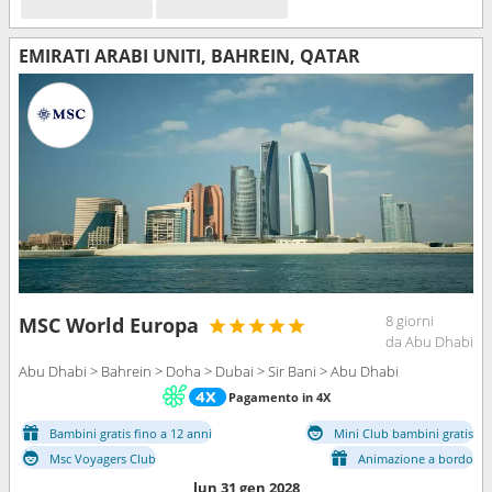
EMIRATI ARABI UNITI, BAHREIN, QATAR
8 giorni
MSC World Europa
da Abu Dhabi
Abu Dhabi > Bahrein > Doha > Dubai > Sir Bani > Abu Dhabi
Pagamento in 4X
Bambini gratis fino a 12 anni
Mini Club bambini gratis
Msc Voyagers Club
Animazione a bordo
lun 31 gen 2028