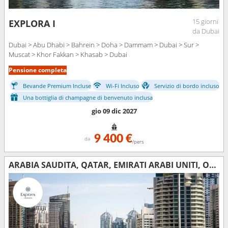
15 giorni
EXPLORA I
da Dubai
Dubai > Abu Dhabi > Bahrein > Doha > Dammam > Dubai > Sur >
Muscat > Khor Fakkan > Khasab > Dubai
Pensione completa
Bevande Premium Incluse
Wi-Fi Incluso
Servizio di bordo incluso
Una bottiglia di champagne di benvenuto inclusa
gio 09 dic 2027
9 400 €
da
/pers
ARABIA SAUDITA, QATAR, EMIRATI ARABI UNITI, OMAN