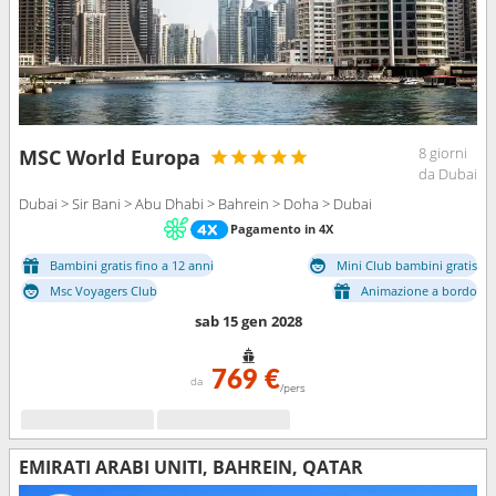
8 giorni
MSC World Europa
da Dubai
Dubai > Sir Bani > Abu Dhabi > Bahrein > Doha > Dubai
Pagamento in 4X
Bambini gratis fino a 12 anni
Mini Club bambini gratis
Msc Voyagers Club
Animazione a bordo
sab 15 gen 2028
769 €
da
/pers
EMIRATI ARABI UNITI, BAHREIN, QATAR