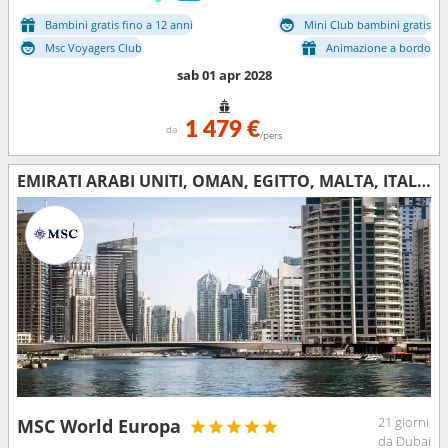
Bambini gratis fino a 12 anni
Mini Club bambini gratis
Msc Voyagers Club
Animazione a bordo
sab 01 apr 2028
1 479 €
da
/pers
EMIRATI ARABI UNITI, OMAN, EGITTO, MALTA, ITALIA, FRANCIA
21 giorni
MSC World Europa
da Dubai