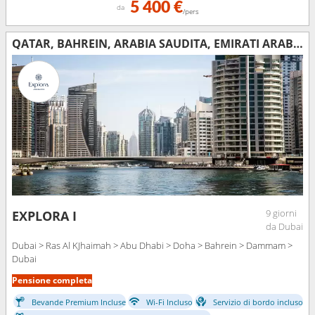
5 400 €
da
/pers
QATAR, BAHREIN, ARABIA SAUDITA, EMIRATI ARABI UNITI
9 giorni
EXPLORA I
da Dubai
Dubai > Ras Al KJhaimah > Abu Dhabi > Doha > Bahrein > Dammam >
Dubai
Pensione completa
Bevande Premium Incluse
Wi-Fi Incluso
Servizio di bordo incluso