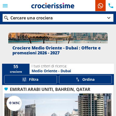
Cercare una crociera
Le nostre destinazioni
Crociere Medio Oriente - Dubai : Offerte e
promozioni 2026 - 2027
Mesi di partenza
I tuoi criteri di ricerca:
55
Porti
Compagnie
Medio Oriente - Dubai
crociere
Filtra
Ordina
Ricerca
EMIRATI ARABI UNITI, BAHREIN, QATAR