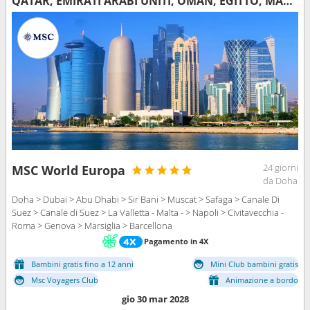
QATAR, EMIRATI ARABI UNITI, OMAN, EGITTO, MALTA, ITALIA, FRANCIA, SPAGNA
24 giorni
MSC World Europa
da Doha
Doha > Dubai > Abu Dhabi > Sir Bani > Muscat > Safaga > Canale Di
Suez > Canale di Suez > La Valletta - Malta - > Napoli > Civitavecchia -
Roma > Genova > Marsiglia > Barcellona
Pagamento in 4X
Bambini gratis fino a 12 anni
Mini Club bambini gratis
Msc Voyagers Club
Animazione a bordo
gio 30 mar 2028