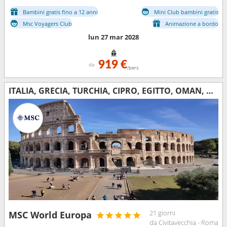
Bambini gratis fino a 12 anni
Mini Club bambini gratis
Msc Voyagers Club
Animazione a bordo
lun 27 mar 2028
919 €
da
/pers
ITALIA, GRECIA, TURCHIA, CIPRO, EGITTO, OMAN, QATAR, EMIRATI ARABI UNITI
21 giorni
MSC World Europa
da Civitavecchia - Roma