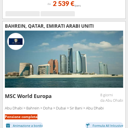
2 539 €
da
/pers
BAHREIN, QATAR, EMIRATI ARABI UNITI
8 giorni
MSC World Europa
da Abu Dhabi
Abu Dhabi > Bahrein > Doha > Dubai > Sir Bani > Abu Dhabi
Pensione completa
Animazione a bordo
Formula All Inlcusive