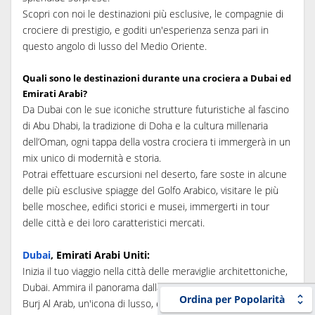
Scopri con noi le destinazioni più esclusive, le compagnie di
crociere di prestigio, e goditi un'esperienza senza pari in
questo angolo di lusso del Medio Oriente.
Quali sono le destinazioni durante una crociera a Dubai ed
Emirati Arabi?
Da Dubai con le sue iconiche strutture futuristiche al fascino
di Abu Dhabi, la tradizione di Doha e la cultura millenaria
dell’Oman, ogni tappa della vostra crociera ti immergerà in un
mix unico di modernità e storia.
Potrai effettuare escursioni nel deserto, fare soste in alcune
delle più esclusive spiagge del Golfo Arabico, visitare le più
belle moschee, edifici storici e musei, immergerti in tour
delle città e dei loro caratteristici mercati.
Dubai
, Emirati Arabi Uniti:
Inizia il tuo viaggio nella città delle meraviglie architettoniche,
Dubai. Ammira il panorama dalla cima del Burj Khalifa, visita il
Ordina per Popolarità
Burj Al Arab, un'icona di lusso, e immergiti nelle tradizioni