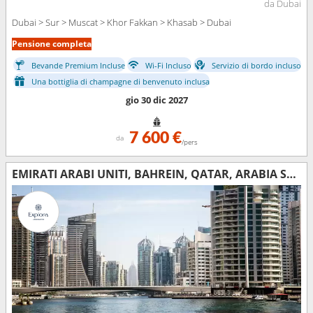
da Dubai
Dubai > Sur > Muscat > Khor Fakkan > Khasab > Dubai
Pensione completa
Bevande Premium Incluse
Wi-Fi Incluso
Servizio di bordo incluso
Una bottiglia di champagne di benvenuto inclusa
gio 30 dic 2027
7 600 €
da
/pers
EMIRATI ARABI UNITI, BAHREIN, QATAR, ARABIA SAUDITA, OMAN