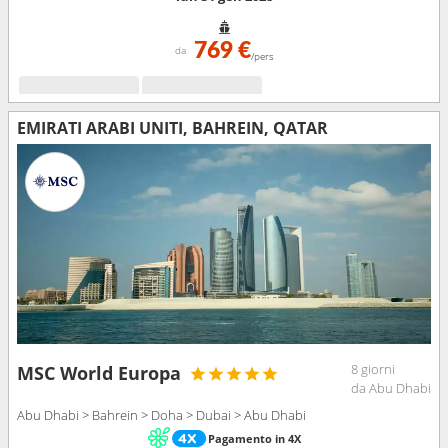
769 €
da
/pers
EMIRATI ARABI UNITI, BAHREIN, QATAR
8 giorni
MSC World Europa
da Abu Dhabi
Abu Dhabi > Bahrein > Doha > Dubai > Abu Dhabi
Pagamento in 4X