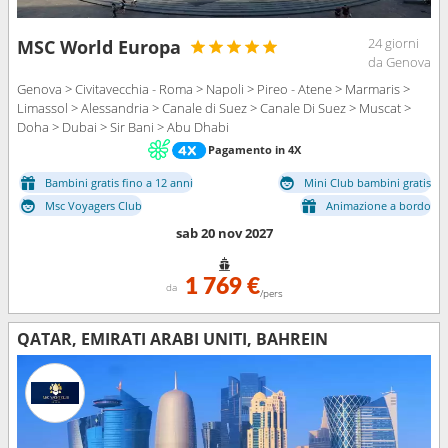
24 giorni
MSC World Europa
da Genova
Genova > Civitavecchia - Roma > Napoli > Pireo - Atene > Marmaris >
Limassol > Alessandria > Canale di Suez > Canale Di Suez > Muscat >
Doha > Dubai > Sir Bani > Abu Dhabi
Pagamento in 4X
Bambini gratis fino a 12 anni
Mini Club bambini gratis
Msc Voyagers Club
Animazione a bordo
sab 20 nov 2027
1 769 €
da
/pers
QATAR, EMIRATI ARABI UNITI, BAHREIN