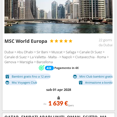
22 giorni
MSC World Europa
da Dubai
Dubai > Abu Dhabi > Sir Bani > Muscat > Safaga > Canale Di Suez >
Canale di Suez > La Valletta - Malta - > Napoli > Civitavecchia - Roma >
Genova > Marsiglia > Barcellona
Pagamento in 4X
Bambini gratis fino a 12 anni
Mini Club bambini gratis
Msc Voyagers Club
Animazione a bordo
sab 01 apr 2028
1 639 €
da
/pers