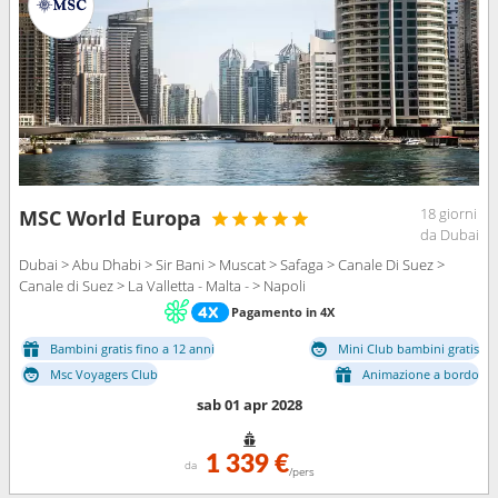
18 giorni
MSC World Europa
da Dubai
Dubai > Abu Dhabi > Sir Bani > Muscat > Safaga > Canale Di Suez >
Canale di Suez > La Valletta - Malta - > Napoli
Pagamento in 4X
Bambini gratis fino a 12 anni
Mini Club bambini gratis
Msc Voyagers Club
Animazione a bordo
sab 01 apr 2028
1 339 €
da
/pers