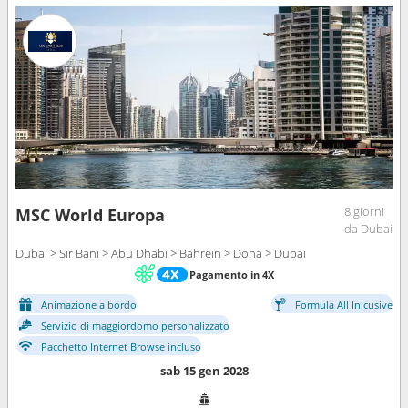
8 giorni
MSC World Europa
da Dubai
Dubai > Sir Bani > Abu Dhabi > Bahrein > Doha > Dubai
Pagamento in 4X
Animazione a bordo
Formula All Inlcusive
Servizio di maggiordomo personalizzato
Pacchetto Internet Browse incluso
sab 15 gen 2028