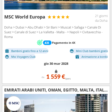
21 giorni
MSC World Europa
da Doha
Doha > Dubai > Abu Dhabi > Sir Bani > Muscat > Safaga > Canale Di
Suez > Canale di Suez > La Valletta - Malta - > Napoli > Civitavecchia -
Roma
Pagamento in 4X
Bambini gratis fino a 12 anni
Mini Club bambini gratis
Msc Voyagers Club
Animazione a bordo
gio 30 mar 2028
1 559 €
da
/pers
EMIRATI ARABI UNITI, OMAN, EGITTO, MALTA, ITALIA, FRANCIA, SPAGNA