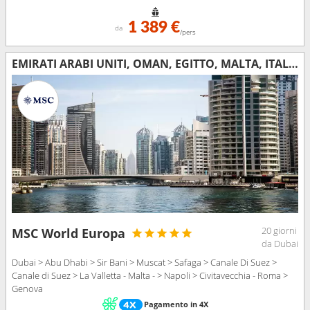
1 389 €
da
/pers
EMIRATI ARABI UNITI, OMAN, EGITTO, MALTA, ITALIA
20 giorni
MSC World Europa
da Dubai
Dubai > Abu Dhabi > Sir Bani > Muscat > Safaga > Canale Di Suez >
Canale di Suez > La Valletta - Malta - > Napoli > Civitavecchia - Roma >
Genova
Pagamento in 4X