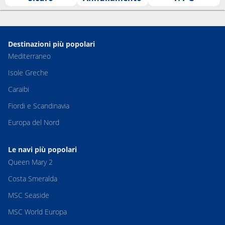
Destinazioni più popolari
Mediterraneo
Isole Greche
Caraibi
Fiordi e Scandinavia
Europa del Nord
Le navi più popolari
Queen Mary 2
Costa Smeralda
MSC Seaside
MSC World Europa