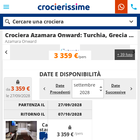
Cercare una crociera
Crociera Azamara Onward: Turchia, Grecia in partenza da Pireo - Atene
Azamara Onward
3 359 €
+ 39 foto
Le nostre destinazioni
/pers
Mesi di partenza
DATE E DISPONIBILITÀ
Porti
Compagnie
settembre
Date
Date
3 359 €
da
Precedenti
2028
Successive
le 27/09/2028
Ricerca
PARTENZA IL
27/09/2028
RITORNO IL
07/10/2028
Cabina
standard
Altre
3 359 €
/pers
Cabine