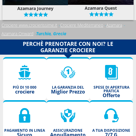
Azamara Quest
Azamara Journey
Crociere www.crocierissime.it
Crociere Mediterraneo
Azamara
Azamara Onward
Turchia, Grecia
PERCHÈ PRENOTARE CON NOI? LE
GARANZIE CROCIERE
PIÙ DI 10 000
LA GARANZIA DEL
SPESE DI APERTURA
crociere
Miglior Prezzo
PRATICA
Offerte
PAGAMENTO IN LINEA
ASSICURAZIONE
A TUA DISPOSIZIONE
Sicuro
Annullamento
7/7 G