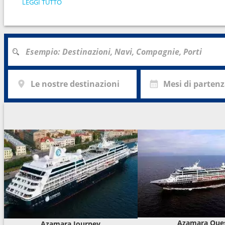
LEGGI TUTTO
Le nostre destinazioni
Mesi di parten
Azamara Que
Azamara Journey