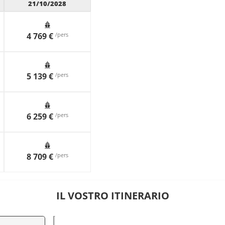
21/10/2028
4 769 €
/pers
5 139 €
/pers
6 259 €
/pers
8 709 €
/pers
IL VOSTRO ITINERARIO