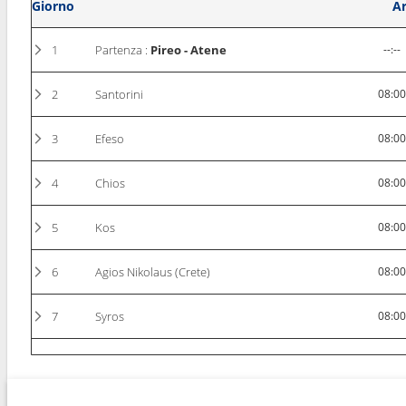
Giorno
Ar
1
Partenza :
Pireo - Atene
--:--
2
Santorini
08:0
3
Efeso
08:0
4
Chios
08:0
5
Kos
08:0
6
Agios Nikolaus (Crete)
08:0
7
Syros
08:0
8
Pireo - Atene
05:0
9
Monemvasia
08:0