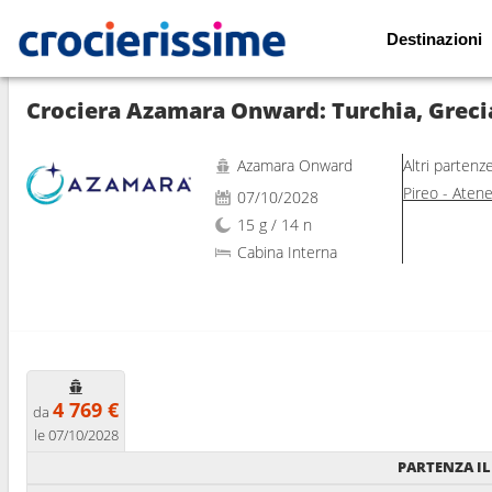
Destinazioni
Mostra le altre 39 foto
Crociera Azamara Onward: Turchia, Grecia
Azamara Onward
Altri partenz
Pireo - Aten
07/10/2028
15 g / 14 n
Cabina Interna
4 769 €
da
le 07/10/2028
PARTENZA IL