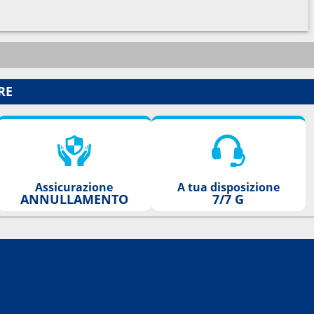
RE
Assicurazione
A tua disposizione
ANNULLAMENTO
7/7 G