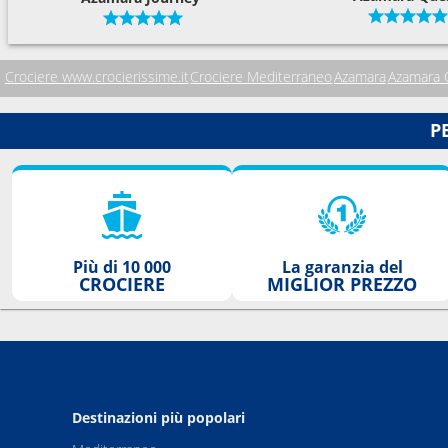
Crociere www.crocierissime.it
Crociere Mediterraneo
Azamara
Azamara 
P
Più di 10 000
La garanzia del
CROCIERE
MIGLIOR PREZZO
Destinazioni più popolari