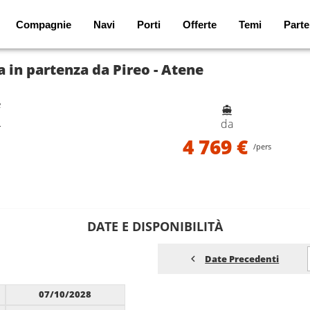
Compagnie
Navi
Porti
Offerte
Temi
Parte
 in partenza da Pireo - Atene
e
e
da
4 769 €
/pers
DATE E DISPONIBILITÀ
Date Precedenti
07/10/2028