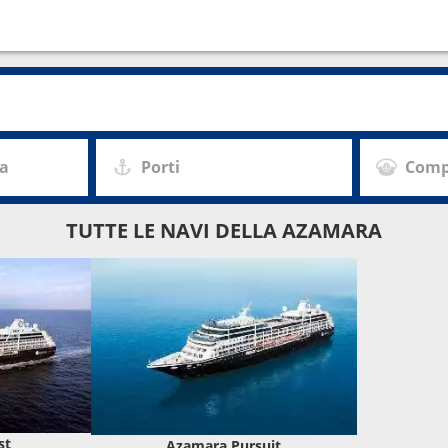
za
Porti
Comp
TUTTE LE NAVI DELLA AZAMARA
st
Azamara Pursuit