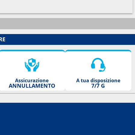
RE
Assicurazione
A tua disposizione
ANNULLAMENTO
7/7 G