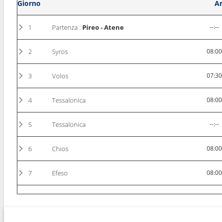
Giorno
Ar
1
Partenza :
Pireo - Atene
--:--
2
Syros
08:0
3
Volos
07:3
4
Tessalonica
08:0
5
Tessalonica
--:--
6
Chios
08:0
7
Efeso
08:0
8
Patmos
08:0
9
Mykonos
08:0