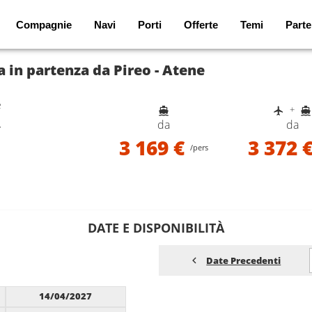
Compagnie
Navi
Porti
Offerte
Temi
Parte
 in partenza da Pireo - Atene
e
+
e
da
da
3 169 €
3 372 
/pers
DATE E DISPONIBILITÀ
Date Precedenti
14/04/2027