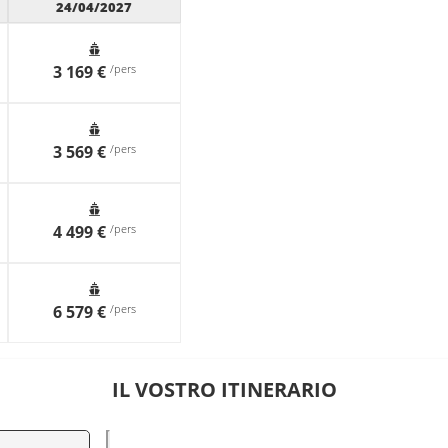
24/04/2027
3 169 €
/pers
3 569 €
/pers
4 499 €
/pers
6 579 €
/pers
IL VOSTRO ITINERARIO