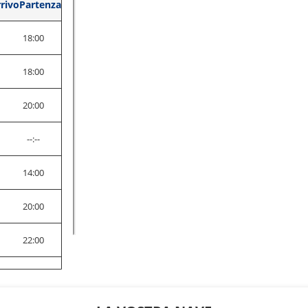
rivo
Partenza
18:00
0
18:00
0
20:00
0
--:--
14:00
0
20:00
0
22:00
0
18:00
0
22:00