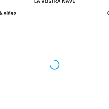
LA VOSTRA NAVE
0
18:00
& video
0
--:--