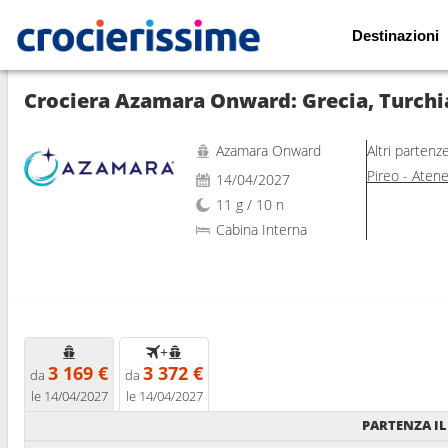
Destinazioni
Mostra le altre 39 foto
Crociera Azamara Onward: Grecia, Turchia
Azamara Onward
Altri partenz
Pireo - Aten
14/04/2027
11 g / 10 n
Cabina Interna
+
3 169 €
3 372 €
da
da
le 14/04/2027
le 14/04/2027
PARTENZA IL