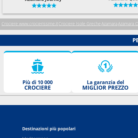
Crociere www.crocierissime.it
Crociere Isole Greche
Azamara
Azamara 
P
Più di 10 000
La garanzia del
CROCIERE
MIGLIOR PREZZO
Destinazioni più popolari