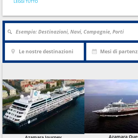
LEGGI TUTTO
Le nostre destinazioni
Mesi di parten
Azamara Que
Azamara Journey