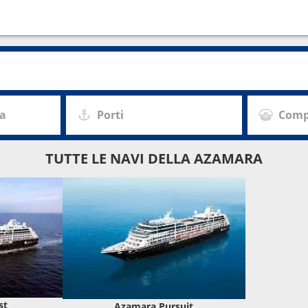
za
Porti
Comp
TUTTE LE NAVI DELLA AZAMARA
st
Azamara Pursuit