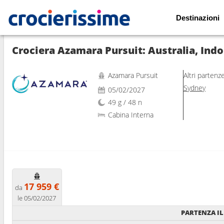
Destinazioni
Mostra le altre 26 foto
Azamara Pursuit
Altri partenz
Sydney
05/02/2027
49 g / 48 n
Cabina Interna
17 959 €
da
le 05/02/2027
PARTENZA IL