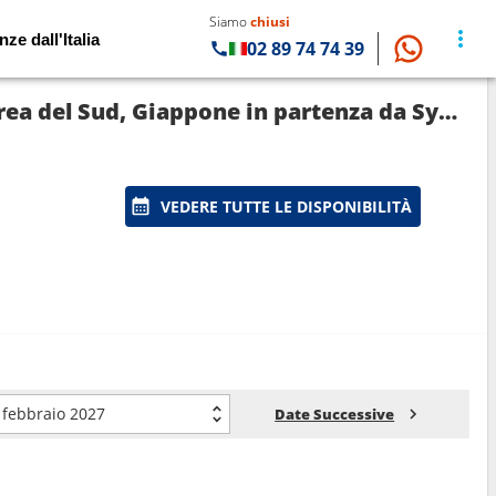
Siamo
chiusi
nze dall'Italia
02 89 74 74 39
Crociera Azamara Pursuit: Australia, Indonesia, Singapore, Vietnam, Cina, Taiwan, Corea del Sud, Giappone in partenza da Sydney
VEDERE TUTTE LE DISPONIBILITÀ
febbraio 2027
Date Successive