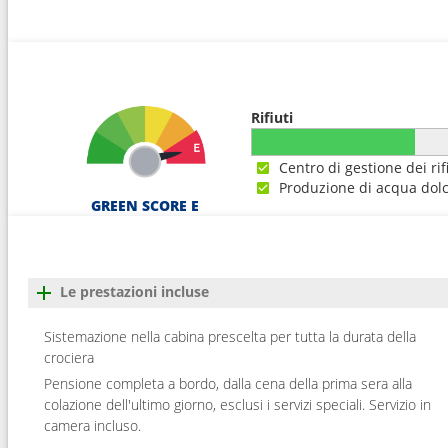
19
Singapore
08:0
20
Singapore
09:0
Rifiuti
21
Navigazione
--:--
Centro di gestione dei rif
Produzione di acqua dol
22
Ho Chi Minh
13:0
GREEN SCORE E
23
Ho Chi Minh
--:--
24
Navigazione
--:--
Le prestazioni incluse
25
Da Nang
08:0
Sistemazione nella cabina prescelta per tutta la durata della
crociera
Pensione completa a bordo, dalla cena della prima sera alla
26
Navigazione
--:--
colazione dell'ultimo giorno, esclusi i servizi speciali. Servizio in
camera incluso.
27
Hong Kong
08:0