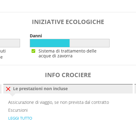
0
--:--
INIZIATIVE ECOLOGICHE
0
17:00
Danni
00:00
iuti
Sistema di trattamento delle
acque di zavorra
ce
0
--:--
16:00
INFO CROCIERE
00:00
Le prestazioni non incluse
0
20:00
Assicurazione di viaggio, se non prevista dal contratto
Escursioni
00:00
LEGGI TUTTO
0
--:--