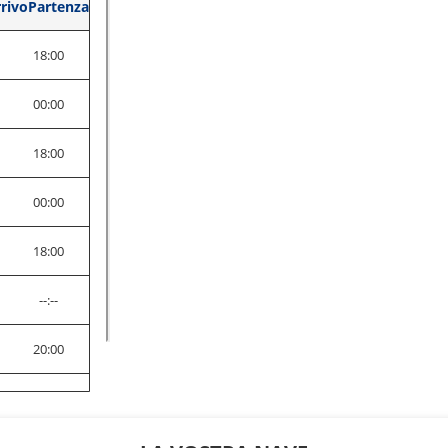
rivo
Partenza
18:00
00:00
0
18:00
00:00
0
18:00
0
--:--
20:00
00:00
00:00