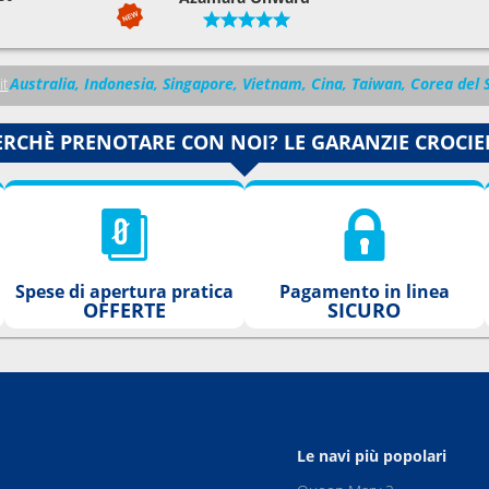
0
22:00
0
22:00
it
Australia, Indonesia, Singapore, Vietnam, Cina, Taiwan, Corea del
0
20:00
ERCHÈ PRENOTARE CON NOI? LE GARANZIE CROCIE
0
20:00
0
22:00
Spese di apertura pratica
Pagamento in linea
0
20:00
OFFERTE
SICURO
0
18:00
0
18:00
Le navi più popolari
0
18:00