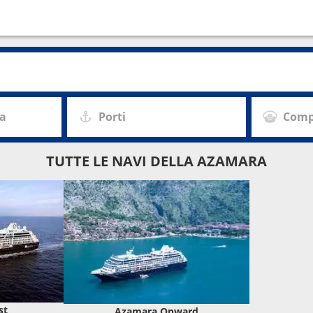
20:00
00:00
0
17:00
za
Porti
Comp
0
18:00
TUTTE LE NAVI DELLA AZAMARA
0
18:00
00:00
0
18:00
0
--:--
18:00
st
Azamara Onward