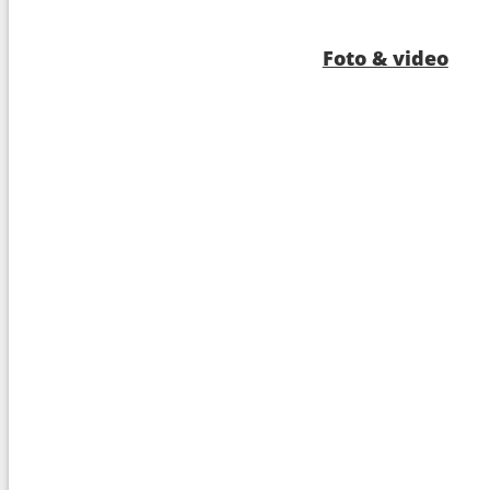
10
Navigazione
--:--
Foto & video
11
Darwin
07:0
12
Navigazione
--:--
13
Navigazione
--:--
14
Benoa
08:0
15
Navigazione
--:--
16
Semarang
07:0
17
Jakarta
10:0
18
Navigazione
--:--