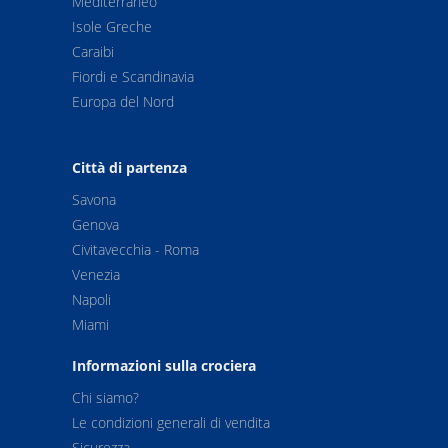
Mediterraneo
46
Aomori
08:0
Isole Greche
Caraibi
47
Navigazione
--:--
Fiordi e Scandinavia
Europa del Nord
48
Tokyo
08:0
49
Arrivo :
Tokyo
09:0
Città di partenza
Savona
Genova
Civitavecchia - Roma
Venezia
Napoli
Miami
Informazioni sulla crociera
Chi siamo?
Le condizioni generali di vendita
Sicurezza