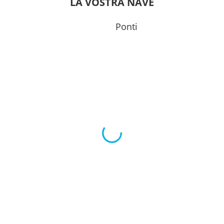
LA VOSTRA NAVE
00:00
Ponti
0
17:00
00:00
00:00
0
22:00
00:00
0
17:30
0
20:00
00:00