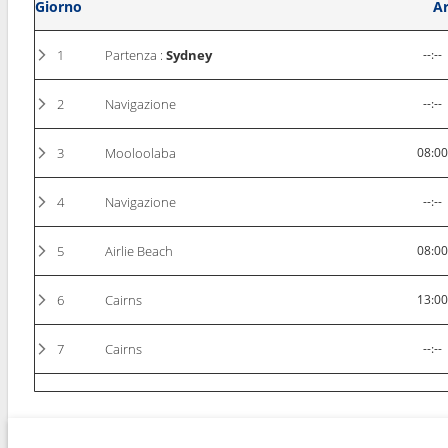
Giorno
Ar
1
Partenza :
Sydney
--:--
2
Navigazione
--:--
3
Mooloolaba
08:0
4
Navigazione
--:--
5
Airlie Beach
08:0
6
Cairns
13:0
7
Cairns
--:--
8
Navigazione
--:--
9
Navigazione
--:--