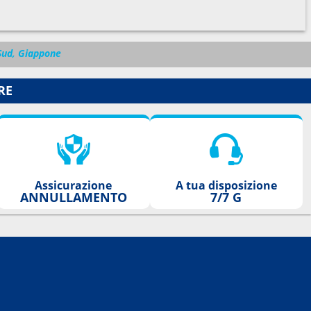
 Sud, Giappone
RE
Assicurazione
A tua disposizione
ANNULLAMENTO
7/7 G