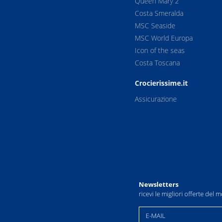
Queen Mary 2
0
16:00
Costa Smeralda
MSC Seaside
00:00
MSC World Europa
Icon of the seas
0
--:--
Costa Toscana
0
--:--
Crocierissime.it
Assicurazione
Newsletters
ricevi le migliori offerte del
E-MAIL