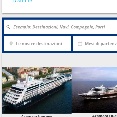
LEGGI TUTTO
28
Hong Kong
--:--
29
Navigazione
--:--
30
Taipei
07:3
Le nostre destinazioni
Mesi di parten
31
Miyako
09:0
32
Okinawa
07:3
33
Navigazione
--:--
34
Kochi
08:0
35
Kobe
06:0
36
Kobe
--:--
Azamara Que
Azamara Journey