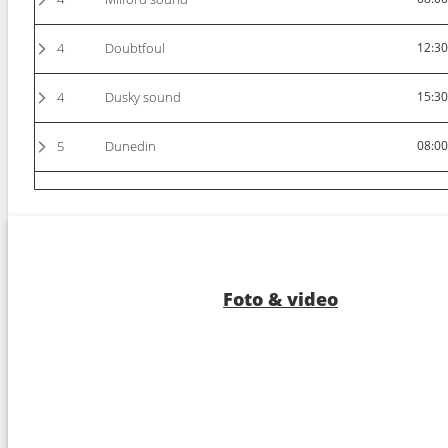
4
Doubtfoul
12:3
4
Dusky sound
15:3
5
Dunedin
08:0
6
Christchurch
08:0
7
Navigazione
--:--
8
Tauranga
05:4
Foto & video
9
Bay of Islands
07:0
10
Navigazione
--:--
11
Navigazione
--:--