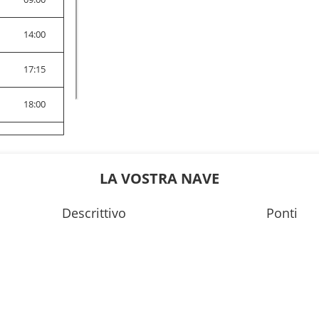
0
14:00
0
17:15
0
18:00
0
18:00
--:--
LA VOSTRA NAVE
5
16:45
Descrittivo
Ponti
0
17:00
--:--
--:--