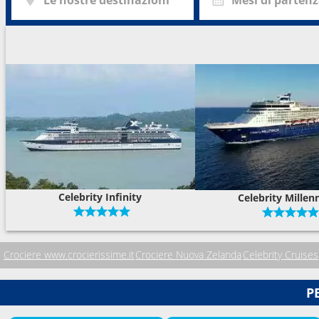
Celebrity Infinity
Celebrity Mille
Crociere www.crocierissime.it
Crociere Nuova Zelanda
Celebrity Cruises
P