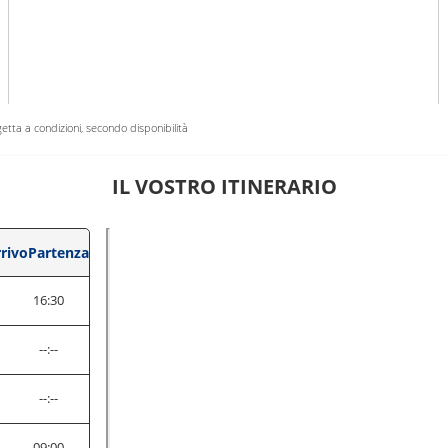
getta a condizioni, secondo disponibilità
IL VOSTRO ITINERARIO
rivo
Partenza
16:30
--:--
--:--
0
09:00