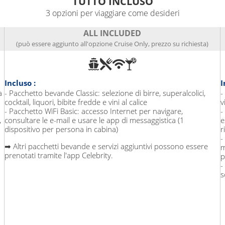
TUTTO INCLUSO
3 opzioni per viaggiare come desideri
ALL INCLUDED
(può essere aggiunto all'opzione Cruise Only, prezzo su richiesta)
Incluso :
I
a
- Pacchetto bevande Classic: selezione di birre, superalcolici,
-
cocktail, liquori, bibite fredde e vini al calice
v
- Pacchetto WiFi Basic: accesso Internet per navigare,
-
,
consultare le e-mail e usare le app di messaggistica (1
e
dispositivo per persona in cabina)
r
-
➡ Altri pacchetti bevande e servizi aggiuntivi possono essere
m
prenotati tramite l'app Celebrity.
p
-
s