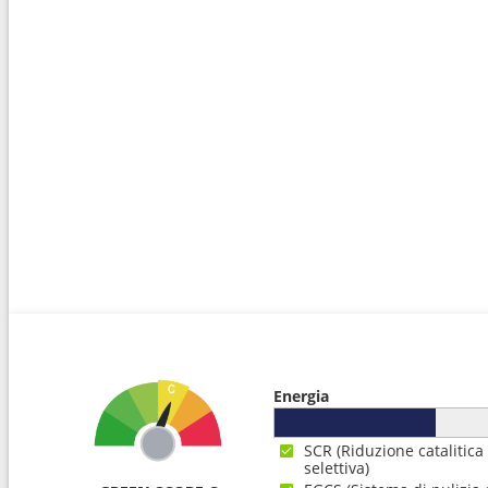
12
Arrivo :
Sydney
06:3
Energia
SCR (Riduzione catalitica
selettiva)