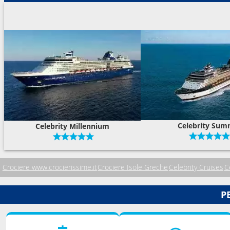
Celebrity Sum
Celebrity Millennium
Crociere www.crocierissime.it
Crociere Isole Greche
Celebrity Cruises
Ce
P