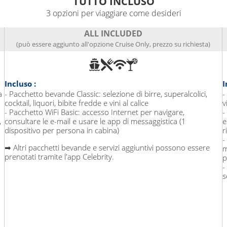
TUTTO INCLUSO
3 opzioni per viaggiare come desideri
ALL INCLUDED
(può essere aggiunto all'opzione Cruise Only, prezzo su richiesta)
Incluso :
I
a
- Pacchetto bevande Classic: selezione di birre, superalcolici,
-
cocktail, liquori, bibite fredde e vini al calice
v
- Pacchetto WiFi Basic: accesso Internet per navigare,
-
,
consultare le e-mail e usare le app di messaggistica (1
e
dispositivo per persona in cabina)
r
-
➡ Altri pacchetti bevande e servizi aggiuntivi possono essere
m
prenotati tramite l'app Celebrity.
p
-
s