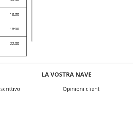
0
18:00
0
18:00
0
22:00
0
00:00
0
18:00
LA VOSTRA NAVE
0
00:00
scrittivo
Opinioni clienti