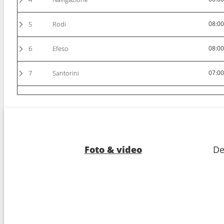
5
Rodi
08:0
6
Efeso
08:0
7
Santorini
07:0
8
Navigazione
00:0
9
Mykonos
07:0
10
Arrivo :
Pireo - Atene
05:0
Foto & video
De