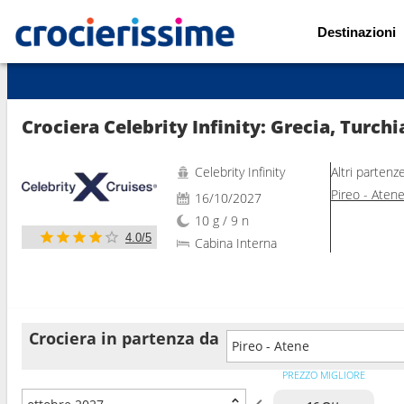
Destinazioni
Mostra le altre 26 foto
Crociera Celebrity Infinity: Grecia, Turchi
Celebrity Infinity
Altri partenz
Pireo - Aten
16/10/2027
10 g / 9 n
4.0/5
Cabina Interna
Crociera in partenza da
Pireo - Atene
PREZZO MIGLIORE