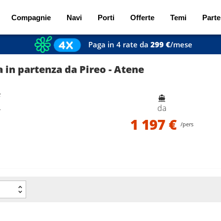
Compagnie
Navi
Porti
Offerte
Temi
Parte
Paga in 4 rate da
299 €
/mese
a in partenza da Pireo - Atene
e
e
da
1 197 €
/pers