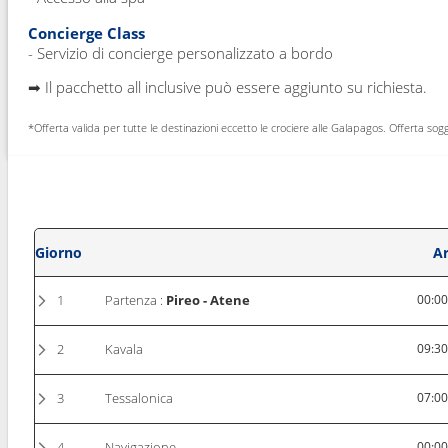
Concierge Class
- Servizio di concierge personalizzato a bordo
➡ Il pacchetto all inclusive può essere aggiunto su richiesta.
*Offerta valida per tutte le destinazioni eccetto le crociere alle Galapagos. Offerta sog
Giorno
Ar
1
Partenza :
Pireo - Atene
00:0
2
Kavala
09:3
3
Tessalonica
07:0
4
Navigazione
00:0