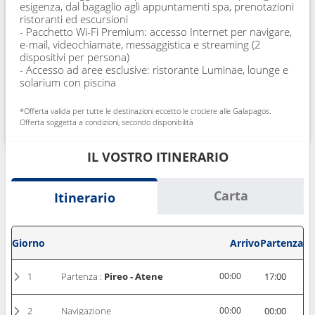
esigenza, dal bagaglio agli appuntamenti spa, prenotazioni
ristoranti ed escursioni
- Pacchetto Wi-Fi Premium: accesso Internet per navigare,
e-mail, videochiamate, messaggistica e streaming (2
dispositivi per persona)
- Accesso ad aree esclusive: ristorante Luminae, lounge e
solarium con piscina
*Offerta valida per tutte le destinazioni eccetto le crociere alle Galapagos.
Offerta soggetta a condizioni, secondo disponibilità
IL VOSTRO ITINERARIO
Carta
Itinerario
Giorno
Arrivo
Partenza
1
Partenza :
Pireo - Atene
00:00
17:00
2
Navigazione
00:00
00:00