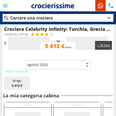
Cercare una crociera
Crociera Celebrity Infinity: Turchia, Grecia in partenza da Pireo - Atene
Celebrity Infinity
5 412 €
+ 26 foto
Le nostre destinazioni
/pers
Mesi di partenza
agosto 2026
Porti
Compagnie
PREZZO MIGLIORE
30 Ago
Ricerca
5 412 €
La mia categoria cabina