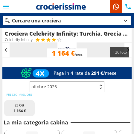
Cercare una crociera
Crociera Celebrity Infinity: Turchia, Grecia in partenza da Pireo - Atene
Celebrity Infinity
1 164 €
+ 26 foto
Le nostre destinazioni
/pers
Mesi di partenza
Paga in 4 rate da
291 €
/mese
Porti
Compagnie
ottobre 2026
Ricerca
PREZZO MIGLIORE
23 Ott
1 164 €
La mia categoria cabina