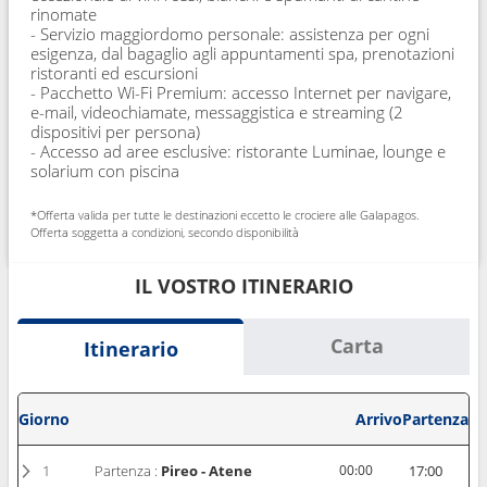
rinomate
- Servizio maggiordomo personale: assistenza per ogni
esigenza, dal bagaglio agli appuntamenti spa, prenotazioni
ristoranti ed escursioni
- Pacchetto Wi-Fi Premium: accesso Internet per navigare,
e-mail, videochiamate, messaggistica e streaming (2
dispositivi per persona)
- Accesso ad aree esclusive: ristorante Luminae, lounge e
solarium con piscina
*Offerta valida per tutte le destinazioni eccetto le crociere alle Galapagos.
Offerta soggetta a condizioni, secondo disponibilità
IL VOSTRO ITINERARIO
Carta
Itinerario
Giorno
Arrivo
Partenza
1
Partenza :
Pireo - Atene
00:00
17:00