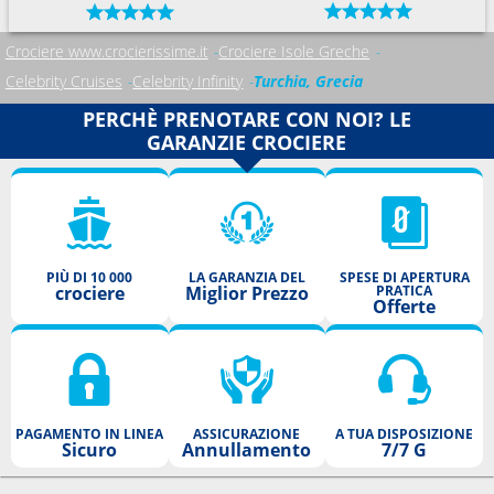
Crociere www.crocierissime.it
Crociere Isole Greche
Celebrity Cruises
Celebrity Infinity
Turchia, Grecia
PERCHÈ PRENOTARE CON NOI? LE
GARANZIE CROCIERE
PIÙ DI 10 000
LA GARANZIA DEL
SPESE DI APERTURA
crociere
Miglior Prezzo
PRATICA
Offerte
PAGAMENTO IN LINEA
ASSICURAZIONE
A TUA DISPOSIZIONE
Sicuro
Annullamento
7/7 G