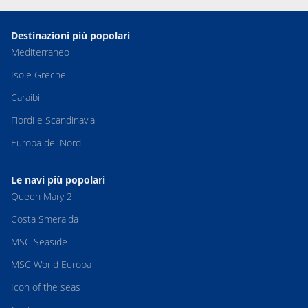
Destinazioni più popolari
Mediterraneo
Isole Greche
Caraibi
Fiordi e Scandinavia
Europa del Nord
Le navi più popolari
Queen Mary 2
Costa Smeralda
MSC Seaside
MSC World Europa
Icon of the seas