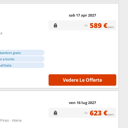
sab 17 apr 2027
589 €
da
/pers
ia
bambini gratis
e a bordo
ll'Italia
Vedere Le Offerte
ven 16 lug 2027
623 €
da
/pers
 Pireo - Atene