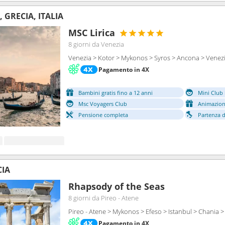
GRECIA, ITALIA
MSC Lirica
8 giorni
da Venezia
Venezia > Kotor > Mykonos > Syros > Ancona > Venez
Pagamento in 4X
Bambini gratis fino a 12 anni
Mini Club 
Msc Voyagers Club
Animazion
Pensione completa
Partenza da
CIA
Rhapsody of the Seas
8 giorni
da Pireo - Atene
Pireo - Atene > Mykonos > Efeso > Istanbul > Chania >
Pagamento in 4X