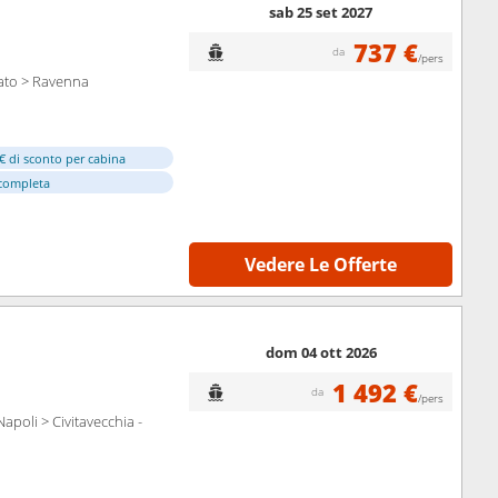
sab 25 set 2027
737 €
da
/pers
lato > Ravenna
€ di sconto per cabina
completa
Vedere Le Offerte
dom 04 ott 2026
1 492 €
da
/pers
apoli > Civitavecchia -