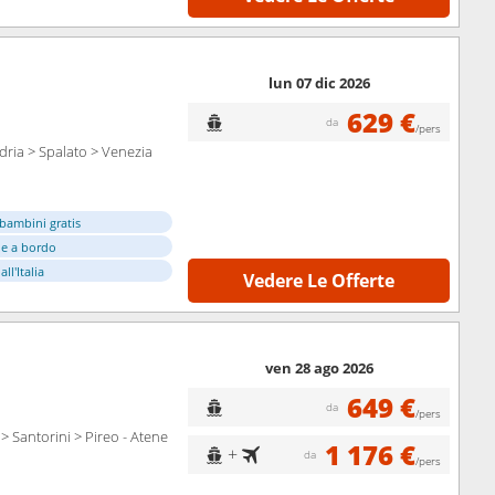
lun 07 dic 2026
629 €
da
/pers
dria > Spalato > Venezia
bambini gratis
e a bordo
ll'Italia
Vedere Le Offerte
ven 28 ago 2026
649 €
da
/pers
> Santorini > Pireo - Atene
1 176 €
+
da
/pers