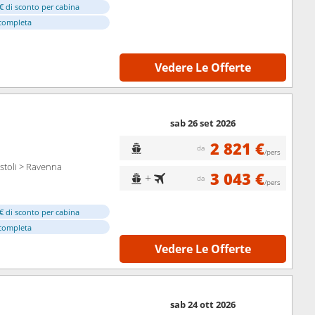
€ di sconto per cabina
completa
Vedere Le Offerte
sab 26 set 2026
2 821 €
da
/pers
stoli > Ravenna
3 043 €
+
da
/pers
€ di sconto per cabina
completa
Vedere Le Offerte
sab 24 ott 2026