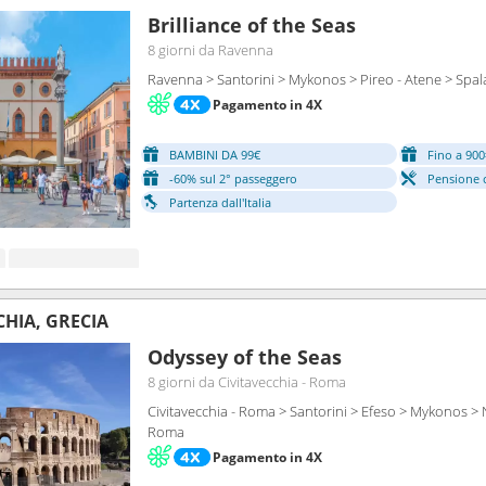
Brilliance of the Seas
8 giorni
da Ravenna
Ravenna > Santorini > Mykonos > Pireo - Atene > Spa
Pagamento in 4X
BAMBINI DA 99€
Fino a 900
-60% sul 2° passeggero
Pensione 
Partenza dall'Italia
CHIA, GRECIA
Odyssey of the Seas
8 giorni
da Civitavecchia - Roma
Civitavecchia - Roma > Santorini > Efeso > Mykonos > N
Roma
Pagamento in 4X