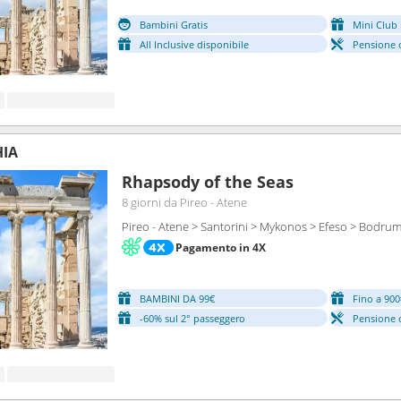
Bambini Gratis
Mini Club 
All Inclusive disponibile
Pensione 
HIA
Rhapsody of the Seas
8 giorni
da Pireo - Atene
Pireo - Atene > Santorini > Mykonos > Efeso > Bodrum 
Pagamento in 4X
BAMBINI DA 99€
Fino a 900
-60% sul 2° passeggero
Pensione 