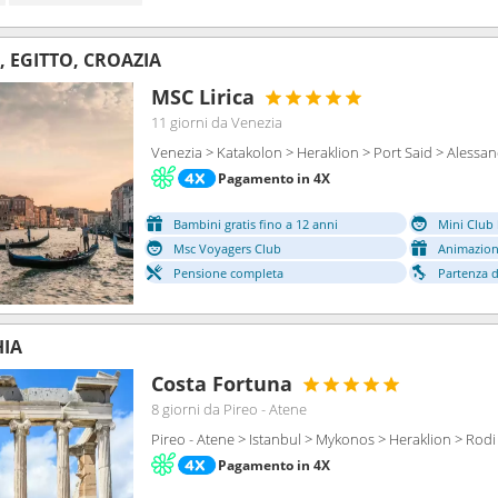
A, EGITTO, CROAZIA
MSC Lirica
11 giorni
da Venezia
Venezia > Katakolon > Heraklion > Port Said > Alessan
Pagamento in 4X
Bambini gratis fino a 12 anni
Mini Club 
Msc Voyagers Club
Animazion
Pensione completa
Partenza da
HIA
Costa Fortuna
8 giorni
da Pireo - Atene
Pireo - Atene > Istanbul > Mykonos > Heraklion > Rodi 
Pagamento in 4X