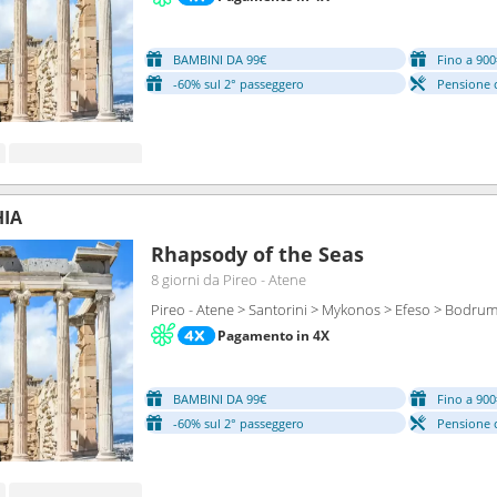
BAMBINI DA 99€
Fino a 900
-60% sul 2° passeggero
Pensione 
HIA
Rhapsody of the Seas
8 giorni
da Pireo - Atene
Pireo - Atene > Santorini > Mykonos > Efeso > Bodrum
Pagamento in 4X
BAMBINI DA 99€
Fino a 900
-60% sul 2° passeggero
Pensione 