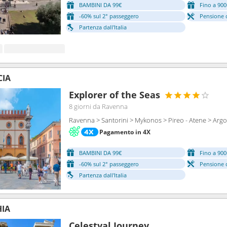
BAMBINI DA 99€
Fino a 900
-60% sul 2° passeggero
Pensione 
Partenza dall'Italia
CIA
Explorer of the Seas
8 giorni
da Ravenna
Ravenna > Santorini > Mykonos > Pireo - Atene > Argo
Pagamento in 4X
BAMBINI DA 99€
Fino a 900
-60% sul 2° passeggero
Pensione 
Partenza dall'Italia
HIA
Celestyal Journey