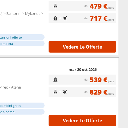
479 €
da
/pers
te) > Santorini > Mykonos >
717 €
+
da
/pers
cursioni offerto
completa
Vedere Le Offerte
mar 20 ott 2026
539 €
da
/pers
Pireo - Atene
829 €
+
da
/pers
bambini gratis
e a bordo
Vedere Le Offerte