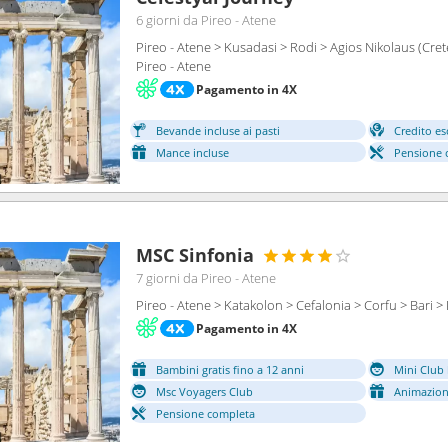
6 giorni
da Pireo - Atene
Pireo - Atene > Kusadasi > Rodi > Agios Nikolaus (Cre
Pireo - Atene
Pagamento in 4X
Bevande incluse ai pasti
Credito es
Mance incluse
Pensione 
MSC Sinfonia
7 giorni
da Pireo - Atene
Pireo - Atene > Katakolon > Cefalonia > Corfu > Bari > 
Pagamento in 4X
Bambini gratis fino a 12 anni
Mini Club 
Msc Voyagers Club
Animazion
Pensione completa