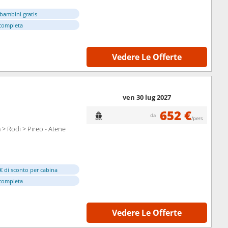
bambini gratis
completa
Vedere Le Offerte
ven 30 lug 2027
652 €
da
/pers
> Rodi > Pireo - Atene
€ di sconto per cabina
completa
Vedere Le Offerte