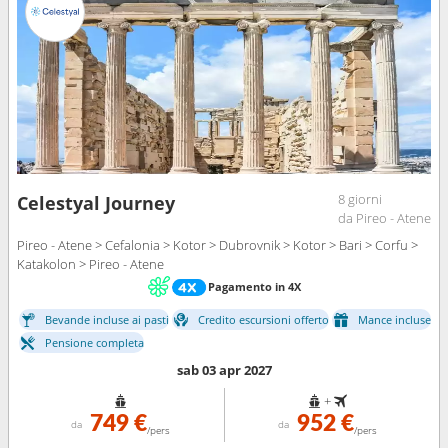
8 giorni
Celestyal Journey
da Pireo - Atene
Pireo - Atene > Cefalonia > Kotor > Dubrovnik > Kotor > Bari > Corfu >
Katakolon > Pireo - Atene
Pagamento in 4X
Bevande incluse ai pasti
Credito escursioni offerto
Mance incluse
Pensione completa
sab 03 apr 2027
+
749 €
952 €
da
da
/pers
/pers