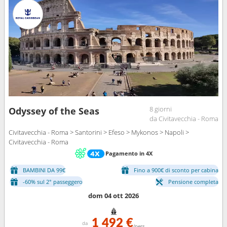
8 giorni
Odyssey of the Seas
da Civitavecchia - Roma
Civitavecchia - Roma > Santorini > Efeso > Mykonos > Napoli >
Civitavecchia - Roma
Pagamento in 4X
BAMBINI DA 99€
Fino a 900€ di sconto per cabina
-60% sul 2° passeggero
Pensione completa
dom 04 ott 2026
1 492 €
da
/pers