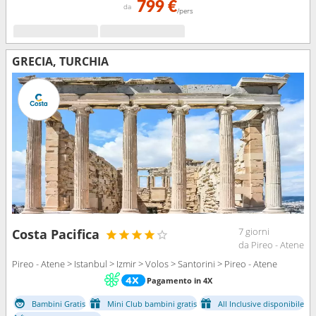
799 €
da
/pers
GRECIA, TURCHIA
7 giorni
Costa Pacifica
da Pireo - Atene
Pireo - Atene > Istanbul > Izmir > Volos > Santorini > Pireo - Atene
Pagamento in 4X
Bambini Gratis
Mini Club bambini gratis
All Inclusive disponibile