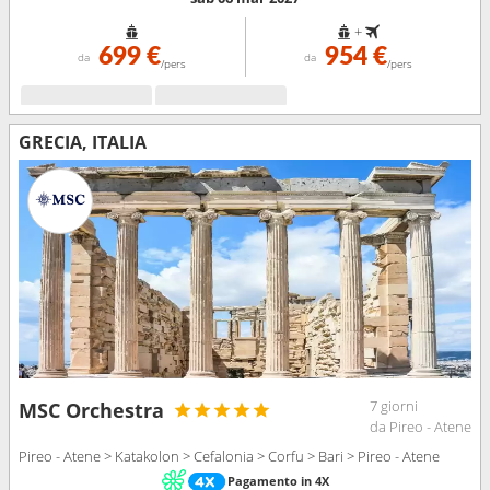
+
699 €
954 €
da
da
/pers
/pers
GRECIA, ITALIA
7 giorni
MSC Orchestra
da Pireo - Atene
Pireo - Atene > Katakolon > Cefalonia > Corfu > Bari > Pireo - Atene
Pagamento in 4X