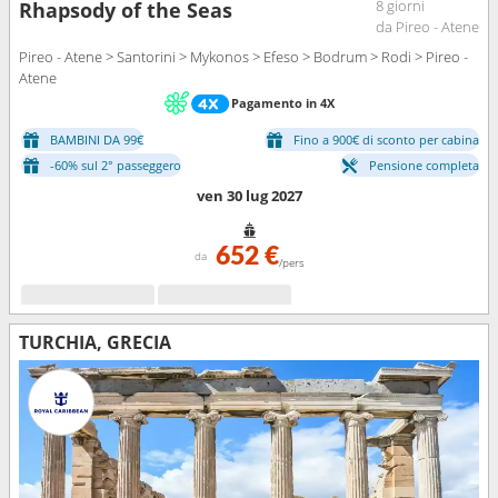
8 giorni
Rhapsody of the Seas
da Pireo - Atene
Pireo - Atene > Santorini > Mykonos > Efeso > Bodrum > Rodi > Pireo -
Atene
Pagamento in 4X
BAMBINI DA 99€
Fino a 900€ di sconto per cabina
-60% sul 2° passeggero
Pensione completa
ven 30 lug 2027
652 €
da
/pers
TURCHIA, GRECIA