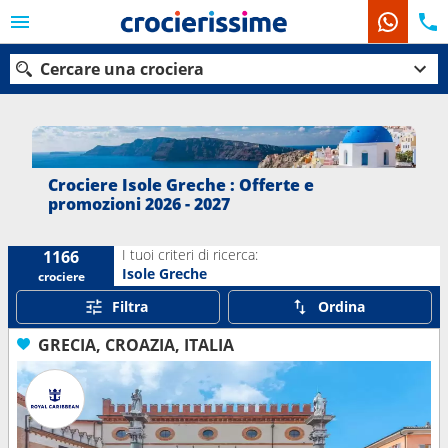
Cercare una crociera
Le nostre destinazioni
Crociere Isole Greche : Offerte e
promozioni 2026 - 2027
Mesi di partenza
I tuoi criteri di ricerca:
1166
Porti
Compagnie
Isole Greche
crociere
Filtra
Ordina
Ricerca
GRECIA, CROAZIA, ITALIA