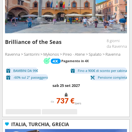
8 giorni
Brilliance of the Seas
da Ravenna
Ravenna > Santorini > Mykonos > Pireo - Atene > Spalato > Ravenna
Pagamento in 4X
BAMBINI DA 99€
Fino a 900€ di sconto per cabina
-60% sul 2° passeggero
Pensione completa
sab 25 set 2027
737 €
da
/pers
ITALIA, TURCHIA, GRECIA