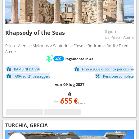
8 giorni
Rhapsody of the Seas
da Pireo - Atene
Pireo - Atene > Mykonos > Santorini > Efeso > Bodrum > Rodi > Pireo -
Atene
Pagamento in 4X
BAMBINI DA 99€
Fino a 900€ di sconto per cabina
-60% sul 2° passeggero
Pensione completa
ven 09 lug 2027
655 €
da
/pers
TURCHIA, GRECIA