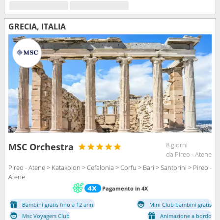
GRECIA, ITALIA
8 giorni
MSC Orchestra
da Pireo - Atene
Pireo - Atene > Katakolon > Cefalonia > Corfu > Bari > Santorini > Pireo -
Atene
Pagamento in 4X
Bambini gratis fino a 12 anni
Mini Club bambini gratis
Msc Voyagers Club
Animazione a bordo