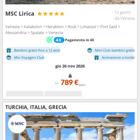
12 giorni
MSC Lirica
da Venezia
Venezia > Katakolon > Heraklion > Rodi > Limassol > Port Said >
Alessandria > Spalato > Venezia
Pagamento in 4X
Bambini gratis fino a 12 anni
Mini Club bambini gratis
Msc Voyagers Club
Animazione a bordo
gio 26 nov 2026
789 €
da
/pers
TURCHIA, ITALIA, GRECIA