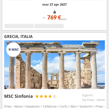
mar 27 apr 2027
769 €
da
/pers
GRECIA, ITALIA
8 giorni
MSC Sinfonia
da Pireo - Atene
Pireo - Atene > Katakolon > Cefalonia > Corfu > Bari > Santorini > Pireo -