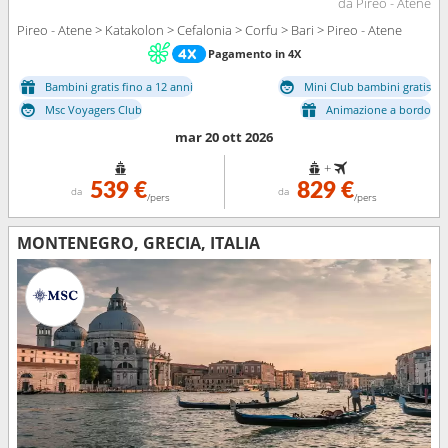
da Pireo - Atene
Pireo - Atene > Katakolon > Cefalonia > Corfu > Bari > Pireo - Atene
Pagamento in 4X
Bambini gratis fino a 12 anni
Mini Club bambini gratis
Msc Voyagers Club
Animazione a bordo
mar 20 ott 2026
+
539 €
829 €
da
da
/pers
/pers
MONTENEGRO, GRECIA, ITALIA