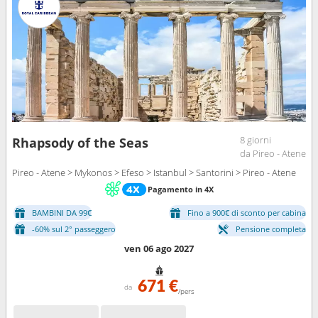
8 giorni
Rhapsody of the Seas
da Pireo - Atene
Pireo - Atene > Mykonos > Efeso > Istanbul > Santorini > Pireo - Atene
Pagamento in 4X
BAMBINI DA 99€
Fino a 900€ di sconto per cabina
-60% sul 2° passeggero
Pensione completa
ven 06 ago 2027
671 €
da
/pers