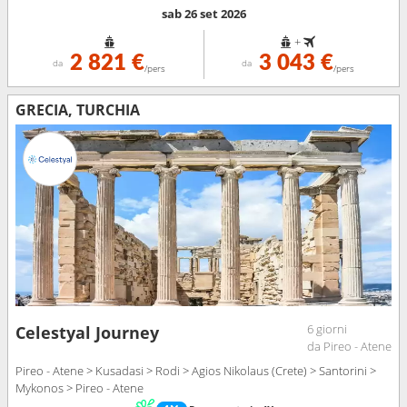
sab 26 set 2026
+
2 821 €
3 043 €
da
da
/pers
/pers
GRECIA, TURCHIA
6 giorni
Celestyal Journey
da Pireo - Atene
Pireo - Atene > Kusadasi > Rodi > Agios Nikolaus (Crete) > Santorini >
Mykonos > Pireo - Atene