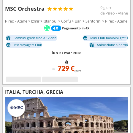
9 giorni
MSC Orchestra
da Pireo - Atene
Pireo - Atene > Izmir > Istanbul > Corfu > Bari > Santorini > Pireo - Atene
Pagamento in 4X
Bambini gratis fino a 12 anni
Mini Club bambini gratis
Msc Voyagers Club
Animazione a bordo
lun 27 mar 2028
729 €
da
/pers
ITALIA, TURCHIA, GRECIA