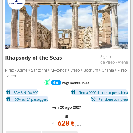
8 giorni
Rhapsody of the Seas
da Pireo - Atene
Pireo - Atene > Santorini > Mykonos > Efeso > Bodrum > Chania > Pireo
- Atene
Pagamento in 4X
BAMBINI DA 99€
Fino a 900€ di sconto per cabina
-60% sul 2° passeggero
Pensione completa
ven 20 ago 2027
628 €
da
/pers