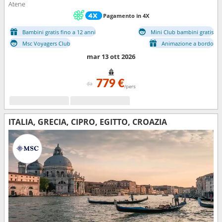
Atene
Pagamento in 4X
Bambini gratis fino a 12 anni
Mini Club bambini gratis
Msc Voyagers Club
Animazione a bordo
mar 13 ott 2026
779 €
da
/pers
ITALIA, GRECIA, CIPRO, EGITTO, CROAZIA