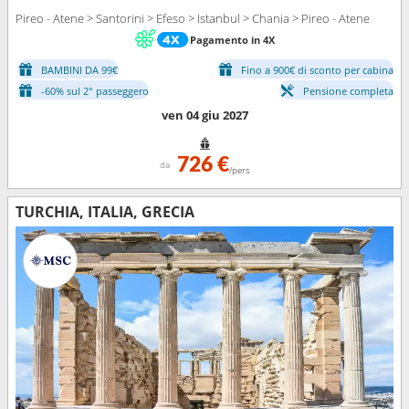
Pireo - Atene > Santorini > Efeso > Istanbul > Chania > Pireo - Atene
Pagamento in 4X
BAMBINI DA 99€
Fino a 900€ di sconto per cabina
-60% sul 2° passeggero
Pensione completa
ven 04 giu 2027
726 €
da
/pers
TURCHIA, ITALIA, GRECIA