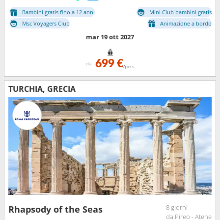
Bambini gratis fino a 12 anni
Mini Club bambini gratis
Msc Voyagers Club
Animazione a bordo
mar 19 ott 2027
699 €
da
/pers
TURCHIA, GRECIA
8 giorni
Rhapsody of the Seas
da Pireo - Atene