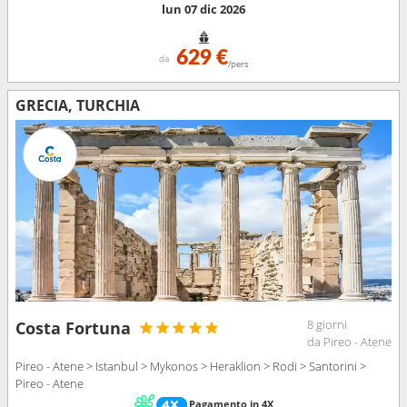
lun 07 dic 2026
629 €
da
/pers
GRECIA, TURCHIA
8 giorni
Costa Fortuna
da Pireo - Atene
Pireo - Atene > Istanbul > Mykonos > Heraklion > Rodi > Santorini >
Pireo - Atene
Pagamento in 4X