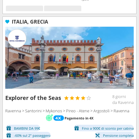
ITALIA, GRECIA
8 giorni
Explorer of the Seas
da Ravenna
Ravenna > Santorini > Mykonos > Pireo - Atene > Argostoli > Ravenna
Pagamento in 4X
BAMBINI DA 99€
Fino a 900€ di sconto per cabina
-60% sul 2° passeggero
Pensione completa