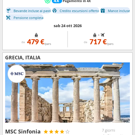
Pagamento in 4X
Bevande incluse ai pasti
Credito escursioni offerto
Mance incluse
Pensione completa
sab 24 ott 2026
+
479 €
717 €
da
da
/pers
/pers
GRECIA, ITALIA
7 giorni
MSC Sinfonia