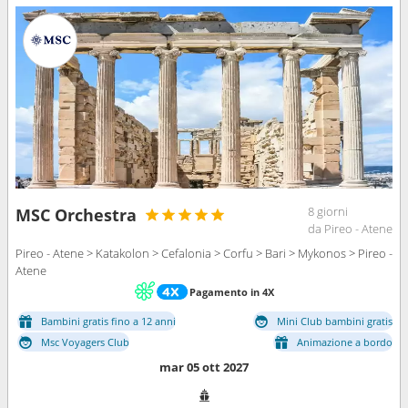
8 giorni
MSC Orchestra
da Pireo - Atene
Pireo - Atene > Katakolon > Cefalonia > Corfu > Bari > Mykonos > Pireo -
Atene
Pagamento in 4X
Bambini gratis fino a 12 anni
Mini Club bambini gratis
Msc Voyagers Club
Animazione a bordo
mar 05 ott 2027