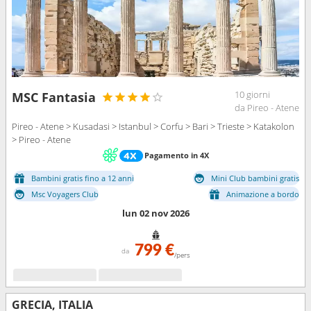
10 giorni
MSC Fantasia
da Pireo - Atene
Pireo - Atene > Kusadasi > Istanbul > Corfu > Bari > Trieste > Katakolon
> Pireo - Atene
Pagamento in 4X
Bambini gratis fino a 12 anni
Mini Club bambini gratis
Msc Voyagers Club
Animazione a bordo
lun 02 nov 2026
799 €
da
/pers
GRECIA, ITALIA