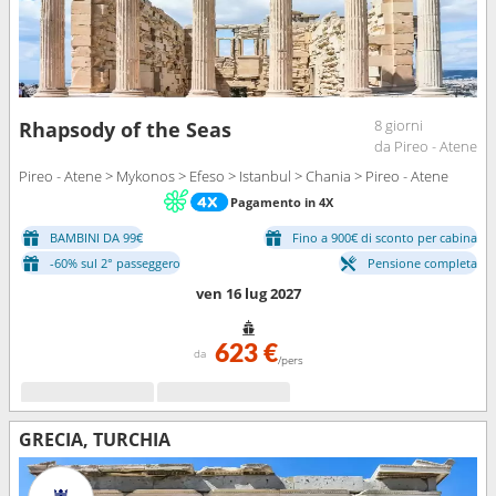
8 giorni
Rhapsody of the Seas
da Pireo - Atene
Pireo - Atene > Mykonos > Efeso > Istanbul > Chania > Pireo - Atene
Pagamento in 4X
BAMBINI DA 99€
Fino a 900€ di sconto per cabina
-60% sul 2° passeggero
Pensione completa
ven 16 lug 2027
623 €
da
/pers
GRECIA, TURCHIA