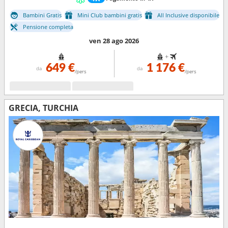
Bambini Gratis
Mini Club bambini gratis
All Inclusive disponibile
Pensione completa
ven 28 ago 2026
+
649 €
1 176 €
da
da
/pers
/pers
GRECIA, TURCHIA