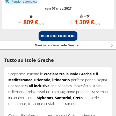
Pensione completa
ven 07 mag 2027
+
809 €
1 309 €
da
da
/pers
/pers
VEDI PIÙ CROCIERE
Navi in crociera Isole Greche
Tutto su Isole Greche
Scopriamo insieme le
crociere tra le Isole Greche e il
Mediterraneo Orientale
, l’
itinerario
perfetto per chi sogna
una vacanza
all inclusive
con panorami mozzafiato, storia
millenaria e relax assoluto. La navigazione procede tra scenari
incantevoli come
Mykonos
,
Santorini
,
Creta
e le perle
meno note, tra acque cristalline e tramonti.
Grazie alle informazioni aggiornate di Crocierissime su