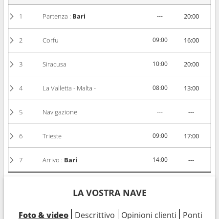
1
Partenza :
Bari
---
20:00
2
Corfu
09:00
16:00
3
Siracusa
10:00
20:00
4
La Valletta - Malta -
08:00
13:00
5
Navigazione
---
---
6
Trieste
09:00
17:00
7
Arrivo :
Bari
14:00
---
LA VOSTRA NAVE
Foto & video
Descrittivo
Opinioni clienti
Ponti
Ca