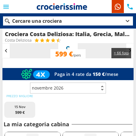
Cercare una crociera
Crociera Costa Deliziosa: Italia, Grecia, Malta in partenza da Bari
Costa Deliziosa
599 €
+ 66 foto
Le nostre destinazioni
/pers
Mesi di partenza
Paga in 4 rate da
150 €
/mese
Porti
Compagnie
novembre 2026
Ricerca
PREZZO MIGLIORE
15 Nov
599 €
La mia categoria cabina