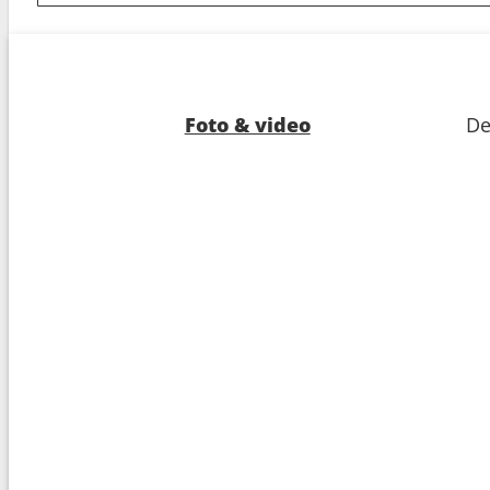
7
Kiel
08:0
8
Arrivo :
Copenhagen
10:0
Foto & video
De