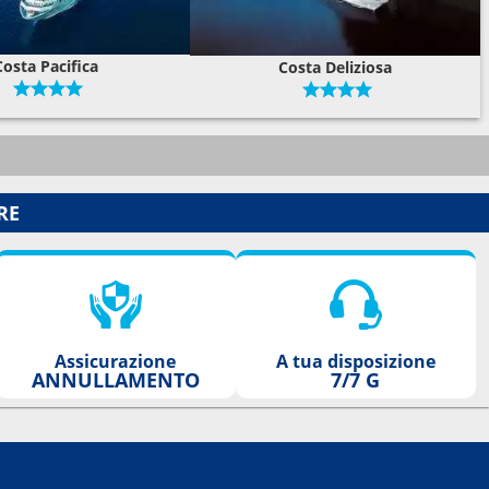
Costa Pacifica
Costa Deliziosa
RE
Assicurazione
A tua disposizione
ANNULLAMENTO
7/7 G