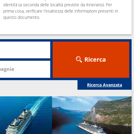
identità (a seconda delle località previste da itinerario). Per
prima cosa, verificare l'esattezza delle informazioni presenti in
questo documento.
Ricerca
agnie
Ricerca Avanzata