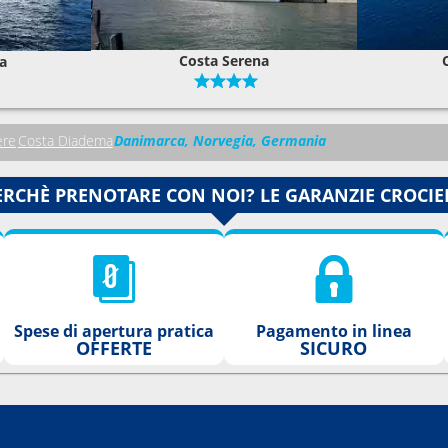
Costa Serena
a
ere
Costa Diadema
Danimarca, Norvegia, Germania
ERCHÈ PRENOTARE CON NOI? LE GARANZIE CROCIE
Spese di apertura pratica
Pagamento in linea
OFFERTE
SICURO