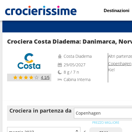
Destinazioni
Mostra le altre 56 foto
Crociera Costa Diadema: Danimarca, Nor
Costa Diadema
Altri partenz
Copenhagen
29/05/2027
Kiel
8 g / 7 n
4.1/5
Cabina Interna
Crociera in partenza da
Copenhagen
PREZZO MIGLIORE