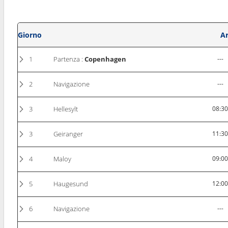
Giorno
Ar
1
Partenza :
Copenhagen
---
2
Navigazione
---
3
Hellesylt
08:3
3
Geiranger
11:3
4
Maloy
09:0
5
Haugesund
12:0
6
Navigazione
---