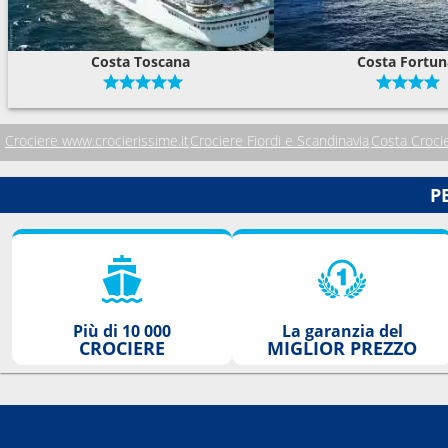
Costa Toscana
Costa Fortun
Crociere www.crocierissime.it
Crociere Fiordi e Scandinavia
Costa Croci
P
Più di 10 000
La garanzia del
CROCIERE
MIGLIOR PREZZO