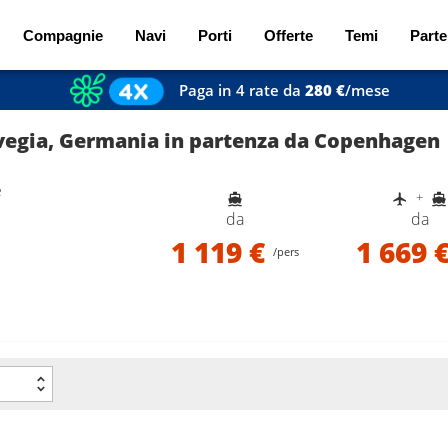
Compagnie
Navi
Porti
Offerte
Temi
Parte
Paga in 4 rate da
280 €
/mese
vegia, Germania in partenza da Copenhagen
e
+
da
da
1 119 €
1 669 
/pers