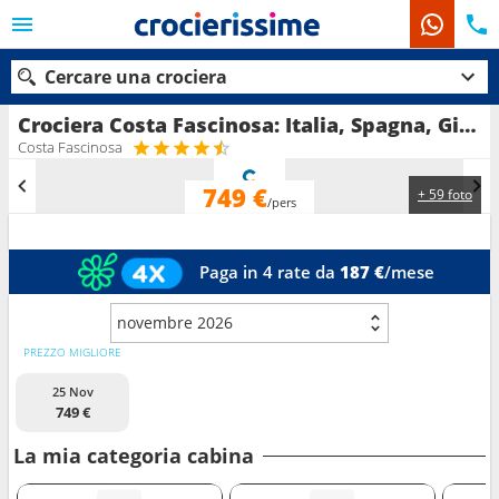
Cercare una crociera
Crociera Costa Fascinosa: Italia, Spagna, Gibilterra, Marocco, Francia in partenza da Savona
Costa Fascinosa
749 €
+ 59 foto
Le nostre destinazioni
/pers
Mesi di partenza
Paga in 4 rate da
187 €
/mese
Porti
Compagnie
novembre 2026
Ricerca
PREZZO MIGLIORE
25 Nov
749 €
La mia categoria cabina