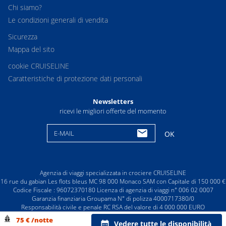
Chi siamo?
Le condizioni generali di vendita
Sicurezza
Mappa del sito
cookie CRUISELINE
Caratteristiche di protezione dati personali
Newsletters
ricevi le migliori offerte del momento
E-MAIL
OK
Agenzia di viaggi specializzata in crociere CRUISELINE
16 rue du gabian Les flots bleus MC 98 000 Monaco SAM con Capitale di 150 000 €
Codice Fiscale : 96072370180 Licenza di agenzia di viaggi n° 006 02 0007
Garanzia finanziaria Groupama N° di polizza 4000717380/0
Responsabilità civile e penale RC RSA del valore di 4 000 000 EURO
© CRUISELINE 2026 - all rights reserved
75 € /notte
Vedere tutte le disponibilità