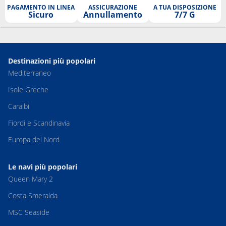
PAGAMENTO IN LINEA
ASSICURAZIONE
A TUA DISPOSIZIONE
Sicuro
Annullamento
7/7 G
Destinazioni più popolari
Mediterraneo
Isole Greche
Caraibi
Fiordi e Scandinavia
Europa del Nord
Le navi più popolari
Queen Mary 2
Costa Smeralda
MSC Seaside