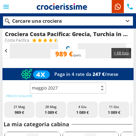
Cercare una crociera
Crociera Costa Pacifica: Grecia, Turchia in partenza da Pireo - Atene
Costa Pacifica
989 €
+ 68 foto
Le nostre destinazioni
/pers
Mesi di partenza
Paga in 4 rate da
247 €
/mese
Porti
Compagnie
maggio 2027
Ricerca
PREZZO MIGLIORE
21 Mag
28 Mag
4 Giu
11 Giu
989 €
1 089 €
1 089 €
1 089 €
La mia categoria cabina