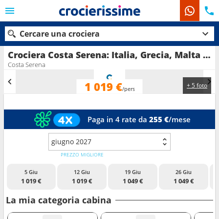
Cercare una crociera
Crociera Costa Serena: Italia, Grecia, Malta in partenza da Catania
Costa Serena
1 019 €
+ 5 foto
Le nostre destinazioni
/pers
Mesi di partenza
Paga in 4 rate da
255 €
/mese
Porti
Compagnie
giugno 2027
Ricerca
PREZZO MIGLIORE
5 Giu
12 Giu
19 Giu
26 Giu
1 019 €
1 019 €
1 049 €
1 049 €
La mia categoria cabina