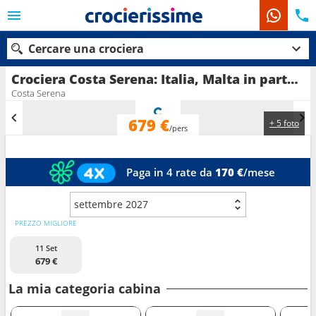
Cercare una crociera
Crociera Costa Serena: Italia, Malta in partenza da Catania
Costa Serena
679 €
+ 5 foto
Le nostre destinazioni
/pers
Mesi di partenza
Paga in 4 rate da
170 €
/mese
Porti
Compagnie
settembre 2027
Ricerca
PREZZO MIGLIORE
11 Set
679 €
La mia categoria cabina