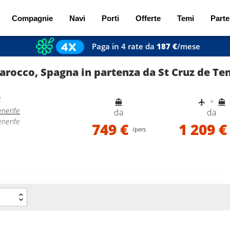
Compagnie
Navi
Porti
Offerte
Temi
Parte
Paga in 4 rate da
187 €
/mese
arocco, Spagna in partenza da St Cruz de Ten
e
+
enerife
da
da
enerife
749 €
1 209 €
/pers