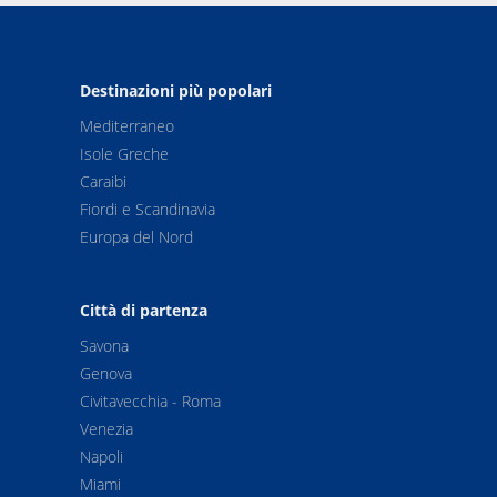
Destinazioni più popolari
Mediterraneo
Isole Greche
Caraibi
Fiordi e Scandinavia
Europa del Nord
Città di partenza
Savona
Genova
Civitavecchia - Roma
Venezia
Napoli
Miami