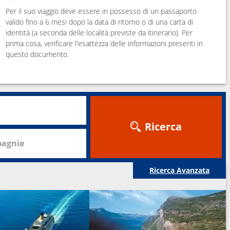
Per il suo viaggio deve essere in possesso di un passaporto
valido fino a 6 mesi dopo la data di ritorno o di una carta di
identità (a seconda delle località previste da itinerario). Per
prima cosa, verificare l'esattezza delle informazioni presenti in
questo documento.
Ricerca
agnie
Ricerca Avanzata