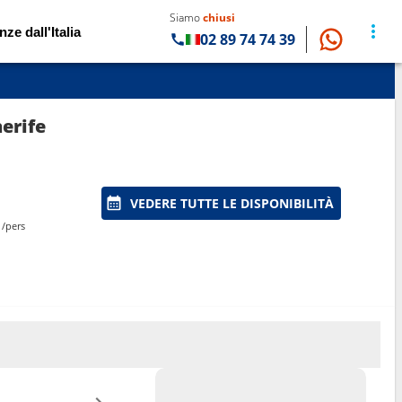
Siamo
chiusi
nze dall'Italia
02 89 74 74 39
erife
VEDERE TUTTE LE DISPONIBILITÀ
/pers