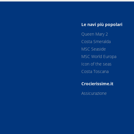
Le navi più popolari
Queen Mary 2
Costa Smeralda
MSC Seaside
MSC World Europa
Icon of the seas
Costa Toscana
Crocierissime.it
Assicurazione