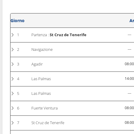
Giorno
Ar
1
Partenza :
St Cruz de Tenerife
---
2
Navigazione
---
3
Agadir
08:0
4
Las Palmas
14:0
5
Las Palmas
---
6
Fuerte Ventura
08:0
7
St Cruz de Tenerife
08:0