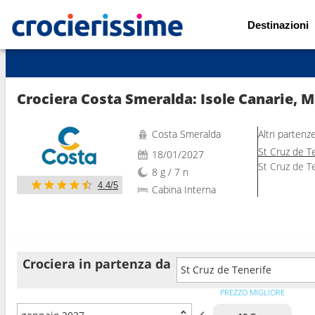
Destinazioni
Mostra le altre 81 foto
Crociera Costa Smeralda: Isole Canarie, M
Costa Smeralda
Altri partenz
St Cruz de T
18/01/2027
St Cruz de T
8 g / 7 n
4.4/5
Cabina Interna
Crociera in partenza da
St Cruz de Tenerife
PREZZO MIGLIORE