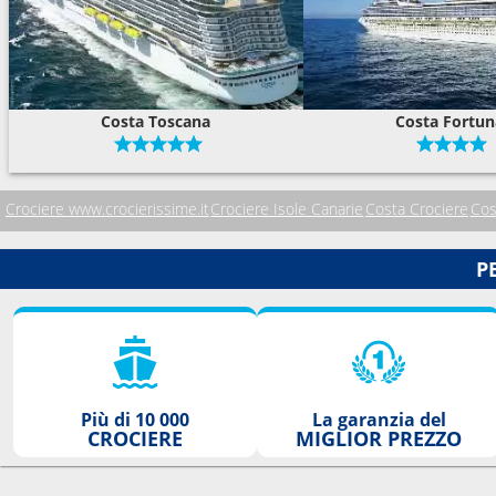
Costa Toscana
Costa Fortun
Crociere www.crocierissime.it
Crociere Isole Canarie
Costa Crociere
Cos
P
Più di 10 000
La garanzia del
CROCIERE
MIGLIOR PREZZO