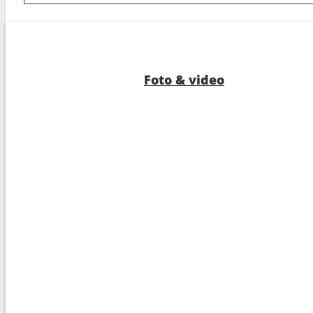
8
Arrivo :
St Cruz de Tenerife
---
Foto & video