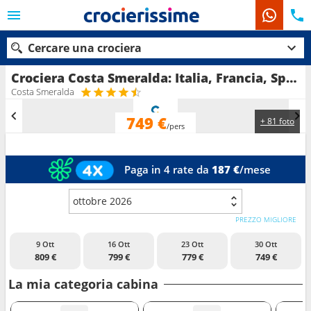
Cercare una crociera
Crociera Costa Smeralda: Italia, Francia, Spagna in partenza da Civitavecchia - Roma
Costa Smeralda
749 €
+ 81 foto
Le nostre destinazioni
/pers
Mesi di partenza
Paga in 4 rate da
187 €
/mese
Porti
Compagnie
ottobre 2026
Ricerca
PREZZO MIGLIORE
9 Ott
16 Ott
23 Ott
30 Ott
809 €
799 €
779 €
749 €
La mia categoria cabina