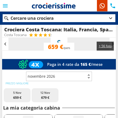
Cercare una crociera
Crociera Costa Toscana: Italia, Francia, Spagna, Isole Baleari in partenza da Civitavecchia - Roma
Costa Toscana
659 €
+ 56 foto
Le nostre destinazioni
/pers
Mesi di partenza
Paga in 4 rate da
165 €
/mese
Porti
Compagnie
novembre 2026
Ricerca
PREZZO MIGLIORE
5 Nov
12 Nov
659 €
679 €
La mia categoria cabina