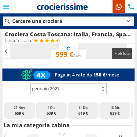
Cercare una crociera
Crociera Costa Toscana: Italia, Francia, Spagna, Isole Baleari in partenza da Civitavecchia - Roma
Costa Toscana
599 €
+ 56 foto
Le nostre destinazioni
/pers
Mesi di partenza
Paga in 4 rate da
150 €
/mese
Porti
Compagnie
gennaio 2027
Ricerca
27 Nov
4 Dic
11 Dic
18 Dic
659 €
639 €
619 €
839 €
La mia categoria cabina