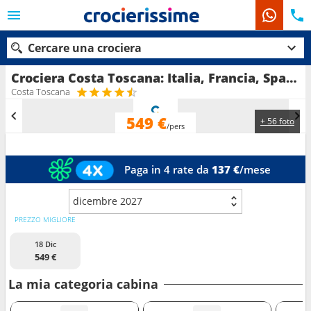
Cercare una crociera
Crociera Costa Toscana: Italia, Francia, Spagna in partenza da Savona
Costa Toscana
549 €
+ 56 foto
Le nostre destinazioni
/pers
Mesi di partenza
Paga in 4 rate da
137 €
/mese
Porti
Compagnie
dicembre 2027
Ricerca
PREZZO MIGLIORE
18 Dic
549 €
La mia categoria cabina