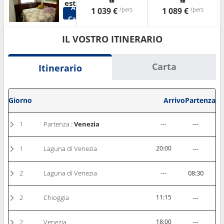
esterna
Altre
1 039 €
/pers
1 089 €
/pers
Cabine
IL VOSTRO ITINERARIO
Carta
Itinerario
Giorno
Arrivo
Partenza
1
Partenza :
Venezia
---
---
1
Laguna di Venezia
20:00
---
2
Laguna di Venezia
---
08:30
2
Chioggia
11:15
---
2
Venezia
18:00
---