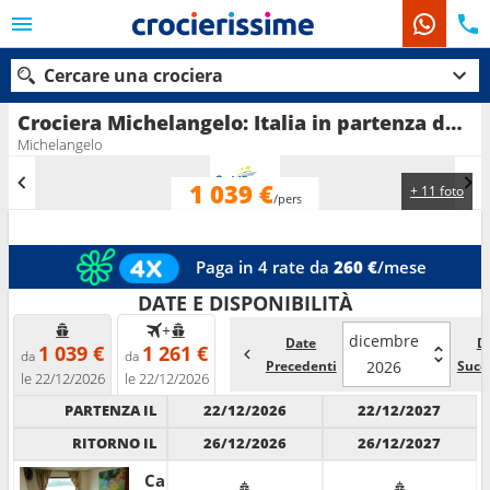
Cercare una crociera
Crociera Michelangelo: Italia in partenza da Venezia
Michelangelo
1 039 €
+ 11 foto
Le nostre destinazioni
/pers
Mesi di partenza
Paga in 4 rate da
260 €
/mese
Porti
Compagnie
DATE E DISPONIBILITÀ
+
dicembre
Date
D
Ricerca
1 039 €
1 261 €
da
da
Precedenti
2026
Succ
le 22/12/2026
le 22/12/2026
PARTENZA IL
22/12/2026
22/12/2027
RITORNO IL
26/12/2026
26/12/2027
Cabina