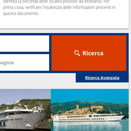
identità (a seconda delle località previste da itinerario). Per
prima cosa, verificare l'esattezza delle informazioni presenti in
questo documento.
Ricerca
agnie
Ricerca Avanzata