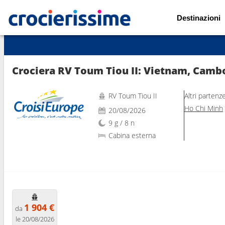
Destinazioni
Mostra le altre 5 foto
Crociera RV Toum Tiou II: Vietnam, Cambo
RV Toum Tiou II
Altri partenz
Ho Chi Minh
20/08/2026
9 g / 8 n
Cabina esterna
1 904 €
da
le 20/08/2026