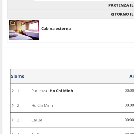
PARTENZA IL
RITORNO IL
Cabina esterna
Giorno
Ar
1
Partenza :
Ho Chi Minh
00:0
2
Ho Chi Minh
00:0
3
Cai Be
00:0