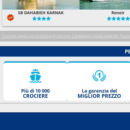
SB DAHABIEH KARNAK
Renoir
Crociere www.crocierissime.it
Crociere Cambogia
CroisiEurope
RV Toum 
P
Più di 10 000
La garanzia del
CROCIERE
MIGLIOR PREZZO