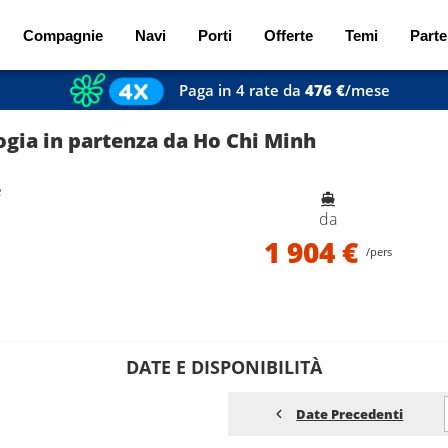
Compagnie
Navi
Porti
Offerte
Temi
Parte
Paga in 4 rate da
476 €
/mese
gia in partenza da Ho Chi Minh
e
da
1 904 €
/pers
DATE E DISPONIBILITÀ
Date Precedenti