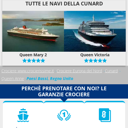
TUTTE LE NAVI DELLA CUNARD
Queen Mary 2
Queen Victoria
Crociere www.crocierissime.it
Crociere Europa del Nord
Cunard
Queen Anne
Paesi Bassi, Regno Unito
PERCHÈ PRENOTARE CON NOI? LE
GARANZIE CROCIERE