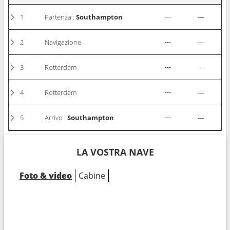
1
Partenza :
Southampton
---
---
2
Navigazione
---
---
3
Rotterdam
---
---
4
Rotterdam
---
---
5
Arrivo :
Southampton
---
---
LA VOSTRA NAVE
Foto & video
Cabine