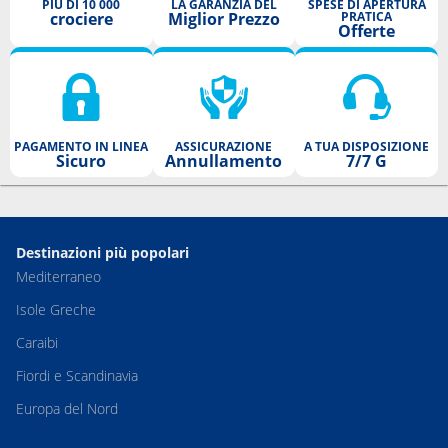
PIÙ DI 10 000
LA GARANZIA DEL
SPESE DI APERTURA
crociere
Miglior Prezzo
PRATICA
Offerte
PAGAMENTO IN LINEA
ASSICURAZIONE
A TUA DISPOSIZIONE
Sicuro
Annullamento
7/7 G
Destinazioni più popolari
Mediterraneo
Isole Greche
Caraibi
Fiordi e Scandinavia
Europa del Nord