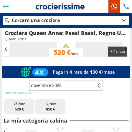
Cercare una crociera
Crociera Queen Anne: Paesi Bassi, Regno Unito in partenza da Southampton
Queen Anne
520 €
+ 42 foto
Le nostre destinazioni
/pers
Mesi di partenza
Paga in 4 rate da
130 €
/mese
Porti
Compagnie
novembre 2026
Ricerca
PREZZO MIGLIORE
25 Nov
12 Nov
520 €
850 €
La mia categoria cabina