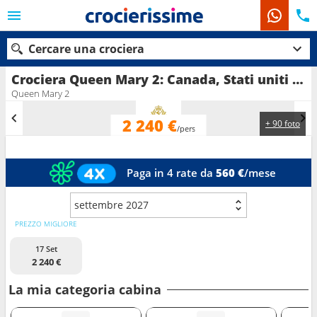
Cercare una crociera
Crociera Queen Mary 2: Canada, Stati uniti in partenza da New York
Queen Mary 2
2 240 €
+ 90 foto
Le nostre destinazioni
/pers
Mesi di partenza
Paga in 4 rate da
560 €
/mese
Porti
Compagnie
settembre 2027
Ricerca
PREZZO MIGLIORE
17 Set
2 240 €
La mia categoria cabina