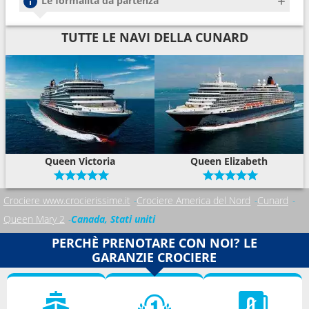
Le formalità da partenza
TUTTE LE NAVI DELLA CUNARD
Queen Victoria
Queen Elizabeth
Crociere www.crocierissime.it
Crociere America del Nord
Cunard
Queen Mary 2
Canada, Stati uniti
PERCHÈ PRENOTARE CON NOI? LE
GARANZIE CROCIERE