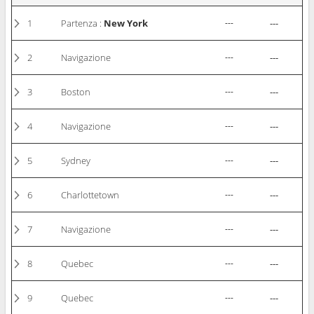
1
Partenza :
New York
---
---
2
Navigazione
---
---
3
Boston
---
---
4
Navigazione
---
---
5
Sydney
---
---
6
Charlottetown
---
---
7
Navigazione
---
---
8
Quebec
---
---
9
Quebec
---
---