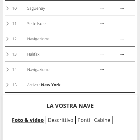
10
Saguenay
---
---
11
Sette Isole
---
---
12
Navigazione
---
---
13
Halifax
---
---
14
Navigazione
---
---
15
Arrivo :
New York
---
---
LA VOSTRA NAVE
Foto & video
Descrittivo
Ponti
Cabine