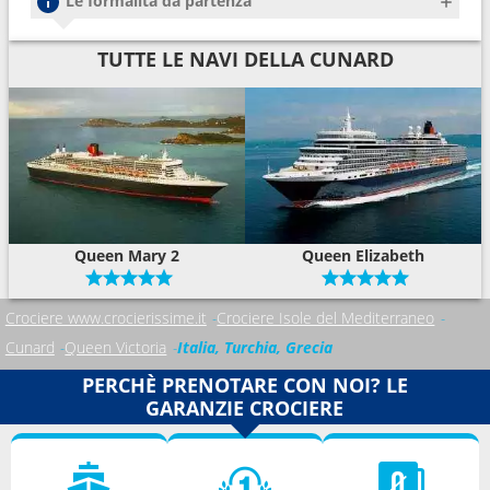
Le formalità da partenza
TUTTE LE NAVI DELLA CUNARD
Queen Mary 2
Queen Elizabeth
Crociere www.crocierissime.it
Crociere Isole del Mediterraneo
Cunard
Queen Victoria
Italia, Turchia, Grecia
PERCHÈ PRENOTARE CON NOI? LE
GARANZIE CROCIERE