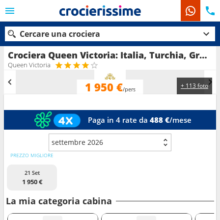
Cercare una crociera
Crociera Queen Victoria: Italia, Turchia, Grecia in partenza da Civitavecchia - Roma
Queen Victoria
1 950 €
+ 113 foto
Le nostre destinazioni
/pers
Mesi di partenza
Paga in 4 rate da
488 €
/mese
Porti
Compagnie
settembre 2026
Ricerca
PREZZO MIGLIORE
21 Set
1 950 €
La mia categoria cabina