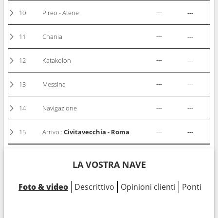
10
Pireo - Atene
---
---
11
Chania
---
---
12
Katakolon
---
---
13
Messina
---
---
14
Navigazione
---
---
15
Arrivo :
Civitavecchia - Roma
---
---
LA VOSTRA NAVE
Foto & video
Descrittivo
Opinioni clienti
Ponti
Ca