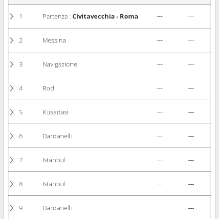
1
Partenza :
Civitavecchia - Roma
---
---
2
Messina
---
---
3
Navigazione
---
---
4
Rodi
---
---
5
Kusadasi
---
---
6
Dardanelli
---
---
7
Istanbul
---
---
8
Istanbul
---
---
9
Dardanelli
---
---