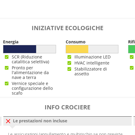
0
00:00
INIZIATIVE ECOLOGICHE
Energia
Consumo
Rif
SCR (Riduzione
Illuminazione LED
catalitica selettiva)
HVAC intelligente
Pronto per
Stabilizzatore di
l'alimentazione da
assetto
nave a terra
Vernice speciale e
configurazione dello
scafo
INFO CROCIERE
Le prestazioni non incluse
Le assicurazioni (annullamento e multirischio se non previste