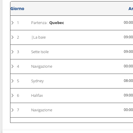
Giorno
Ar
1
Partenza :
Quebec
00:0
2
|La baie
09:0
3
Sette Isole
09:0
4
Navigazione
00:0
5
Sydney
08:0
6
Halifax
09:0
7
Navigazione
00:0
8
New York
08:0