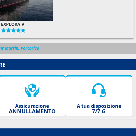
EXPLORA V
nt Martin, Portorico
RE
Assicurazione
A tua disposizione
ANNULLAMENTO
7/7 G