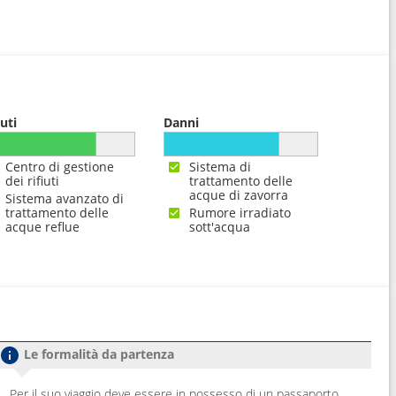
iuti
Danni
Centro di gestione
Sistema di
dei rifiuti
trattamento delle
acque di zavorra
Sistema avanzato di
trattamento delle
Rumore irradiato
acque reflue
sott'acqua
Le formalità da partenza
Per il suo viaggio deve essere in possesso di un passaporto