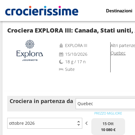
Destinazioni
Mostra le altre 63 foto
Crociera EXPLORA III: Canada, Stati uniti
EXPLORA III
Altri partenz
Quebec
15/10/2026
18 g / 17 n
Suite
Crociera in partenza da
Quebec
PREZZO MIGLIORE
ottobre 2026
15 Ott
10 080 €