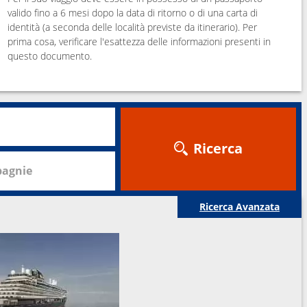
valido fino a 6 mesi dopo la data di ritorno o di una carta di
identità (a seconda delle località previste da itinerario). Per
prima cosa, verificare l'esattezza delle informazioni presenti in
questo documento.
Ricerca
agnie
Ricerca Avanzata