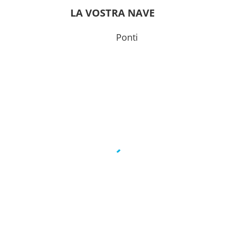
0
00:00
LA VOSTRA NAVE
0
00:00
Ponti
0
17:00
0
00:00
0
00:00
0
17:00
0
19:00
0
18:00
0
18:00