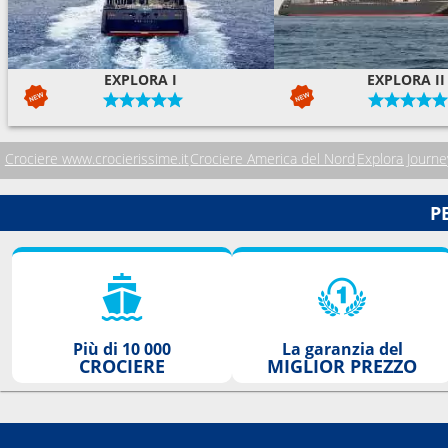
EXPLORA I
EXPLORA II
Crociere www.crocierissime.it
Crociere America del Nord
Explora Journe
P
Più di 10 000
La garanzia del
CROCIERE
MIGLIOR PREZZO