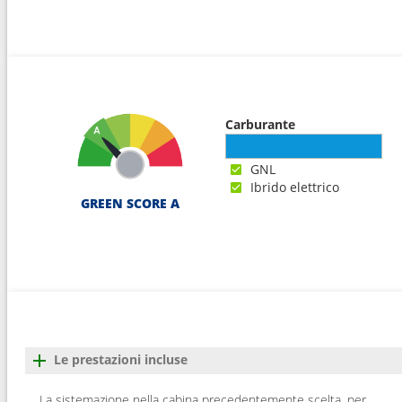
18
Arrivo :
San Juan
08:0
Carburante
GNL
Ibrido elettrico
GREEN SCORE A
Le prestazioni incluse
La sistemazione nella cabina precedentemente scelta, per