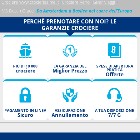
Crociere www.crocierissime.it
Crociere Reno
Giver Viaggi
MS Dutch Grace
Da Amsterdam a Basilea nel cuore dell’Europa
PERCHÈ PRENOTARE CON NOI? LE
GARANZIE CROCIERE
PIÙ DI 10 000
LA GARANZIA DEL
SPESE DI APERTURA
crociere
Miglior Prezzo
PRATICA
Offerte
PAGAMENTO IN LINEA
ASSICURAZIONE
A TUA DISPOSIZIONE
Sicuro
Annullamento
7/7 G