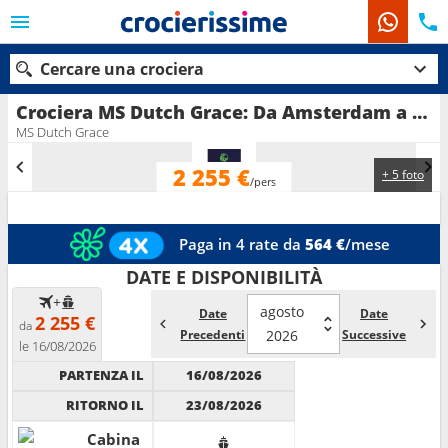
Cercare una crociera
Crociera MS Dutch Grace: Da Amsterdam a Basilea nel cuore dell’Europa in partenza da Amsterdam
MS Dutch Grace
2 255 €
+ 5 foto
Le nostre destinazioni
/pers
Mesi di partenza
Paga in 4 rate da
564 €
/mese
Porti
Compagnie
DATE E DISPONIBILITÀ
+
agosto
Date
Date
Ricerca
2 255 €
da
Precedenti
2026
Successive
le 16/08/2026
PARTENZA IL
16/08/2026
RITORNO IL
23/08/2026
Cabina