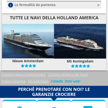
Le formalità da partenza
TUTTE LE NAVI DELLA HOLLAND AMERICA
Nieuw Amsterdam
MS Koningsdam
Crociere www.crocierissime.it
Crociere America del Nord
Holland America
MS Volendam
Canada, Stati uniti
PERCHÈ PRENOTARE CON NOI? LE
GARANZIE CROCIERE