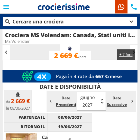
Cercare una crociera
Crociera MS Volendam: Canada, Stati uniti in partenza da Montreal
MS Volendam
2 669 €
+ 7 foto
Le nostre destinazioni
/pers
Mesi di partenza
Paga in 4 rate da
667 €
/mese
Porti
Compagnie
DATE E DISPONIBILITÀ
giugno
Date
Date
Ricerca
2 669 €
da
Precedenti
2027
Successive
le 08/06/2027
PARTENZA IL
08/06/2027
RITORNO IL
19/06/2027
Cabina