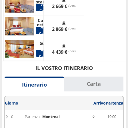
standard
Altre
2 669 €
/pers
Cabine
Cabina
esterna
Altre
2 869 €
/pers
Cabine
Suite
Altre
4 439 €
/pers
Cabine
IL VOSTRO ITINERARIO
Carta
Itinerario
Giorno
Arrivo
Partenza
0
Partenza :
Montreal
0
19:00