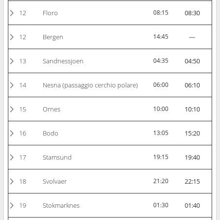
12
Floro
08:15
08:30
12
Bergen
14:45
---
13
Sandnessjoen
04:35
04:50
14
Nesna (passaggio cerchio polare)
06:00
06:10
15
Ornes
10:00
10:10
16
Bodo
13:05
15:20
17
Stamsund
19:15
19:40
18
Svolvaer
21:20
22:15
19
Stokmarknes
01:30
01:40