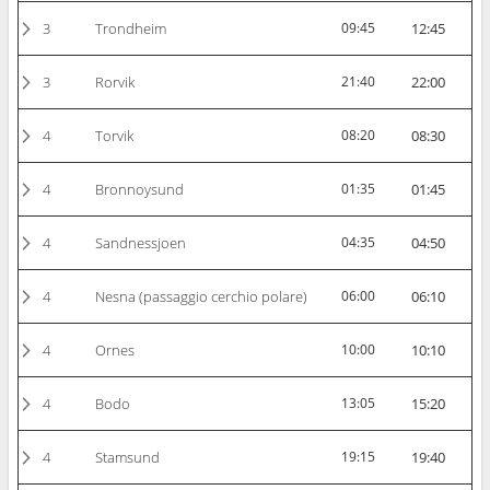
3
Trondheim
09:45
12:45
3
Rorvik
21:40
22:00
4
Torvik
08:20
08:30
4
Bronnoysund
01:35
01:45
4
Sandnessjoen
04:35
04:50
4
Nesna (passaggio cerchio polare)
06:00
06:10
4
Ornes
10:00
10:10
4
Bodo
13:05
15:20
4
Stamsund
19:15
19:40