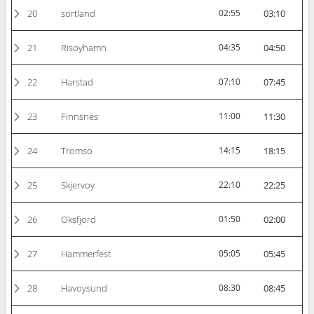
20
sortland
02:55
03:10
21
Risoyhamn
04:35
04:50
22
Harstad
07:10
07:45
23
Finnsnes
11:00
11:30
24
Tromso
14:15
18:15
25
Skjervoy
22:10
22:25
26
Oksfjord
01:50
02:00
27
Hammerfest
05:05
05:45
28
Havoysund
08:30
08:45