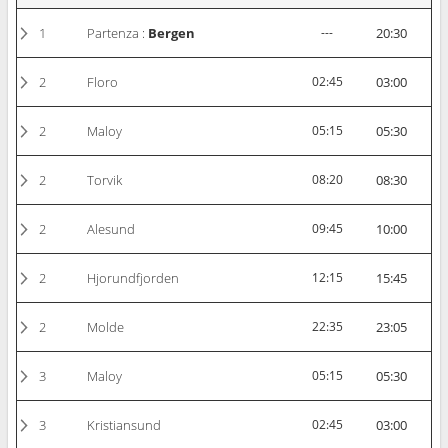
1
Partenza :
Bergen
---
20:30
2
Floro
02:45
03:00
2
Maloy
05:15
05:30
2
Torvik
08:20
08:30
2
Alesund
09:45
10:00
2
Hjorundfjorden
12:15
15:45
2
Molde
22:35
23:05
3
Maloy
05:15
05:30
3
Kristiansund
02:45
03:00