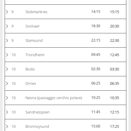
9
Stokmarknes
14:15
15:15
9
Svolvaer
18:30
20:30
9
Stamsund
22:15
22:30
10
Trondheim
09:45
12:45
10
Bodo
02:30
03:30
10
Ornes
06:25
06:35
10
Nesna (passaggio cerchio polare)
10:25
10:35
10
Sandnessjoen
11:45
12:15
10
Bronnoysund
15:00
17:25