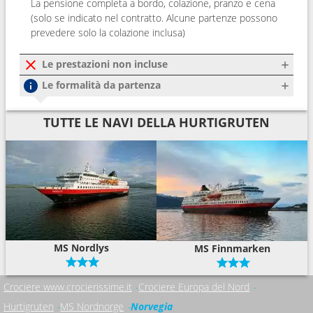
La pensione completa a bordo, colazione, pranzo e cena
(solo se indicato nel contratto. Alcune partenze possono
prevedere solo la colazione inclusa)
Le prestazioni non incluse
Le formalità da partenza
TUTTE LE NAVI DELLA HURTIGRUTEN
MS Nordlys
MS Finnmarken
Crociere www.crocierissime.it
Crociere Europa del Nord
Hurtigruten
MS Nordnorge
Norvegia