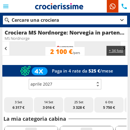
Cercare una crociera
Crociera MS Nordnorge: Norvegia in partenza da Bergen
MS Nordnorge
2 100 €
+ 34 foto
Le nostre destinazioni
/pers
Mesi di partenza
Paga in 4 rate da
525 €
/mese
Porti
Compagnie
aprile 2027
Ricerca
3 Set
14 Set
25 Set
6 Ott
6 317 €
3 016 €
3 328 €
5 750 €
La mia categoria cabina