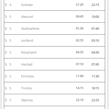
4
Svolvaer
21:20
22:15
5
Alesund
09:45
10:00
5
Stokmarknes
01:30
01:40
5
sortland
02:55
03:10
5
Risoyhamn
04:35
04:50
5
Harstad
07:10
07:45
5
Finnsnes
11:00
11:30
5
Tromso
14:15
18:15
5
Skjervoy
22:10
22:25