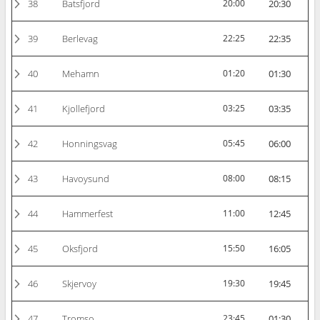
38
Batsfjord
20:00
20:30
39
Berlevag
22:25
22:35
40
Mehamn
01:20
01:30
41
Kjollefjord
03:25
03:35
42
Honningsvag
05:45
06:00
43
Havoysund
08:00
08:15
44
Hammerfest
11:00
12:45
45
Oksfjord
15:50
16:05
46
Skjervoy
19:30
19:45
47
Tromso
23:45
01:30