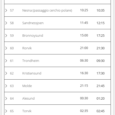
57
Nesna (passaggio cerchio polare)
10:25
10:35
58
Sandnessjoen
11:45
12:15
59
Bronnoysund
15:00
17:25
60
Rorvik
21:00
21:30
61
Trondheim
06:30
09:30
62
Kristiansund
16:30
17:30
63
Molde
21:15
21:45
64
Alesund
00:30
01:20
65
Torvik
02:35
02:45