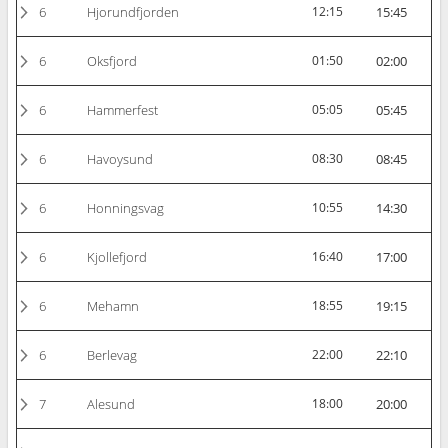
6
Hjorundfjorden
12:15
15:45
6
Oksfjord
01:50
02:00
6
Hammerfest
05:05
05:45
6
Havoysund
08:30
08:45
6
Honningsvag
10:55
14:30
6
Kjollefjord
16:40
17:00
6
Mehamn
18:55
19:15
6
Berlevag
22:00
22:10
7
Alesund
18:00
20:00