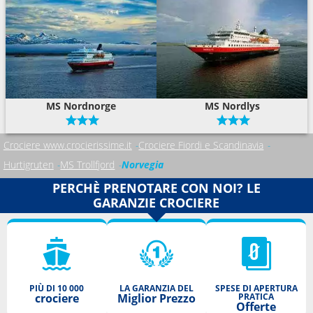
MS Nordnorge
MS Nordlys
Crociere www.crocierissime.it
Crociere Fiordi e Scandinavia
Hurtigruten
MS Trollfjord
Norvegia
PERCHÈ PRENOTARE CON NOI? LE
GARANZIE CROCIERE
PIÙ DI 10 000
LA GARANZIA DEL
SPESE DI APERTURA
crociere
Miglior Prezzo
PRATICA
Offerte