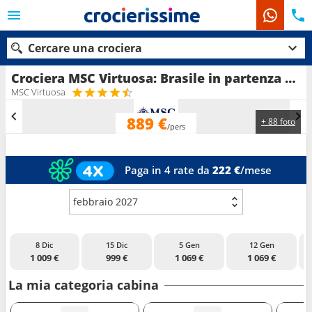
Cercare una crociera
Crociera MSC Virtuosa: Brasile in partenza da Salvador di Bahia
MSC Virtuosa
889 €
+ 88 foto
Le nostre destinazioni
/pers
Mesi di partenza
Paga in 4 rate da
222 €
/mese
Porti
Compagnie
febbraio 2027
Ricerca
8 Dic
15 Dic
5 Gen
12 Gen
1 009 €
999 €
1 069 €
1 069 €
La mia categoria cabina