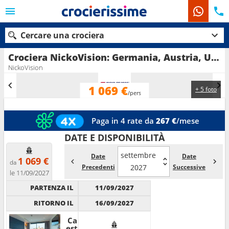
Cercare una crociera
Crociera NickoVision: Germania, Austria, Ungheria, Slovacchia in partenza da Passau
NickoVision
1 069 €
+ 5 foto
Le nostre destinazioni
/pers
Mesi di partenza
Paga in 4 rate da
267 €
/mese
DATE E DISPONIBILITÀ
Porti
Compagnie
settembre
Date
Date
1 069 €
Ricerca
da
Precedenti
2027
Successive
le 11/09/2027
PARTENZA IL
11/09/2027
RITORNO IL
16/09/2027
Cabina
esterna