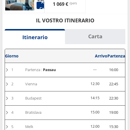
Altre
1 069 €
/pers
Cabine
IL VOSTRO ITINERARIO
Carta
Itinerario
Giorno
Arrivo
Partenza
1
Partenza :
Passau
---
16:00
2
Vienna
12:30
22:45
3
Budapest
14:15
22:30
4
Bratislava
15:00
19:00
5
Melk
12:00
15:30