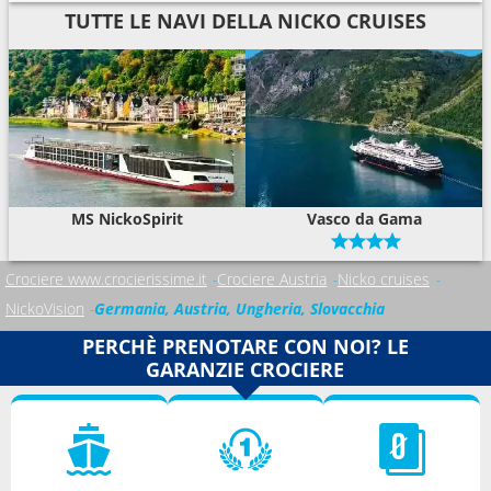
TUTTE LE NAVI DELLA NICKO CRUISES
MS NickoSpirit
Vasco da Gama
Crociere www.crocierissime.it
Crociere Austria
Nicko cruises
NickoVision
Germania, Austria, Ungheria, Slovacchia
PERCHÈ PRENOTARE CON NOI? LE
GARANZIE CROCIERE