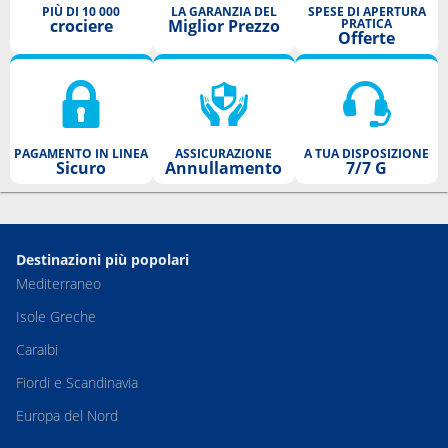
PIÙ DI 10 000
LA GARANZIA DEL
SPESE DI APERTURA
crociere
Miglior Prezzo
PRATICA
Offerte
PAGAMENTO IN LINEA
ASSICURAZIONE
A TUA DISPOSIZIONE
Sicuro
Annullamento
7/7 G
Destinazioni più popolari
Mediterraneo
Isole Greche
Caraibi
Fiordi e Scandinavia
Europa del Nord