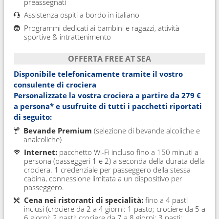
preassegnati
Assistenza ospiti a bordo in italiano
Programmi dedicati ai bambini e ragazzi, attività
sportive & intrattenimento
OFFERTA FREE AT SEA
Disponibile telefonicamente tramite il vostro
consulente di crociera
Personalizzate la vostra crociera a partire da
279 €
a persona* e usufruite di tutti i pacchetti riportati
di seguito:
Bevande Premium
(selezione di bevande alcoliche e
analcoliche)
Internet:
pacchetto Wi-Fi incluso fino a 150 minuti a
persona (passeggeri 1 e 2) a seconda della durata della
crociera. 1 credenziale per passeggero della stessa
cabina, connessione limitata a un dispositivo per
passeggero.
Cena nei ristoranti di specialità:
fino a 4 pasti
inclusi (crociere da 2 a 4 giorni: 1 pasto; crociere da 5 a
6 giorni: 2 pasti; crociere da 7 a 8 giorni: 3 pasti;