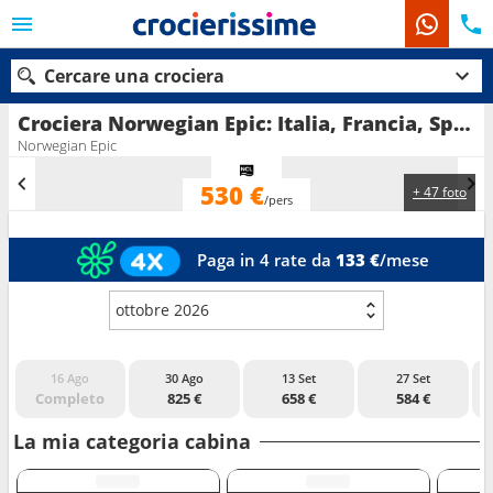
Cercare una crociera
Crociera Norwegian Epic: Italia, Francia, Spagna in partenza da Civitavecchia - Roma
Norwegian Epic
530 €
+ 47 foto
Le nostre destinazioni
/pers
Mesi di partenza
Paga in 4 rate da
133 €
/mese
Porti
Compagnie
ottobre 2026
PR
Ricerca
16 Ago
30 Ago
13 Set
27 Set
Completo
825 €
658 €
584 €
La mia categoria cabina