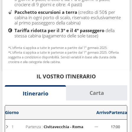
crociere di 9 giorni e oltre: 4 pasti)
Pacchetto escursioni a terra
(credito di 50$ per
cabina in ogni porto di scalo, riservato esclusivamente
al primo passeggero della cabina)
Tariffa ridotta per il 3° e il 4° passeggero
della
stessa cabina (pagamento delle sole tasse)
*L'offerta si applica a tutte le partenze a partire dal 1° gennaio 2025.
*L'offerta si applica a tutte le partenze a partire dal 1° gennaio 2025. Offerta
soggetta a condizioni e disponibilità. Servizi variabili in base alla durata della
crociera e alla categoria della cabina.
IL VOSTRO ITINERARIO
Carta
Itinerario
Giorno
Arrivo
Partenza
1
Partenza :
Civitavecchia - Roma
---
17:00