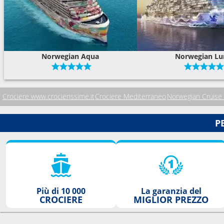
Norwegian Aqua
Norwegian Lu
Crociere www.crocierissime.it
Crociere Mediterraneo
Norwegian Cruise 
P
Più di 10 000
La garanzia del
CROCIERE
MIGLIOR PREZZO