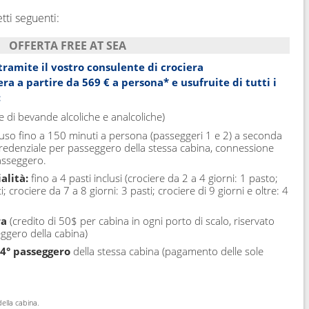
tti seguenti:
OFFERTA FREE AT SEA
ramite il vostro consulente di crociera
era a partire da
569 €
a persona* e usufruite di tutti i
:
e di bevande alcoliche e analcoliche)
luso fino a 150 minuti a persona (passeggeri 1 e 2) a seconda
 credenziale per passeggero della stessa cabina, connessione
passeggero.
alità:
fino a 4 pasti inclusi (crociere da 2 a 4 giorni: 1 pasto;
; crociere da 7 a 8 giorni: 3 pasti; crociere di 9 giorni e oltre: 4
ra
(credito di 50$ per cabina in ogni porto di scalo, riservato
ggero della cabina)
l 4° passeggero
della stessa cabina (pagamento delle sole
della cabina.