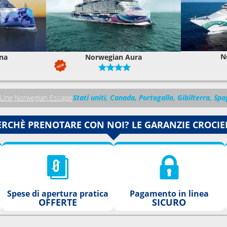
N
na
Norwegian Aura
Line
Norwegian Escape
Stati uniti, Canada, Portogallo, Gibilterra, Sp
ERCHÈ PRENOTARE CON NOI? LE GARANZIE CROCIE
Spese di apertura pratica
Pagamento in linea
OFFERTE
SICURO