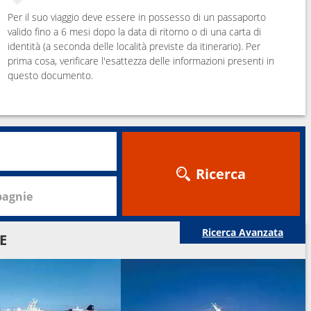
Per il suo viaggio deve essere in possesso di un passaporto
valido fino a 6 mesi dopo la data di ritorno o di una carta di
identità (a seconda delle località previste da itinerario). Per
prima cosa, verificare l'esattezza delle informazioni presenti in
questo documento.
Ricerca
agnie
Ricerca Avanzata
E