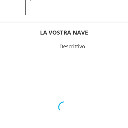
---
0
18:00
---
LA VOSTRA NAVE
0
17:00
Descrittivo
---
0
19:00
0
23:59
0
17:00
0
22:30