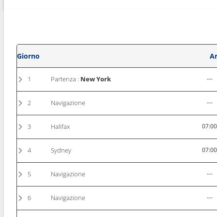
Giorno
Ar
1
Partenza :
New York
---
2
Navigazione
---
3
Halifax
07:0
4
Sydney
07:0
5
Navigazione
---
6
Navigazione
---