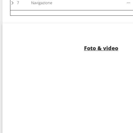
7
Navigazione
---
8
Punta Delgada
11:0
9
Navigazione
---
10
Funchal
07:0
Foto & video
11
Navigazione
---
12
Gibilterra
07:0
13
Motril
07:0
14
Melilla
07:0
15
Ibiza
12:3