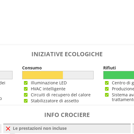
0
18:00
0
---
INIZIATIVE ECOLOGICHE
Consumo
Rifiuti
dei
Illuminazione LED
Centro di g
HVAC intelligente
Produzione
Circuiti di recupero del calore
Sistema av
o
trattament
Stabilizzatore di assetto
INFO CROCIERE
Le prestazioni non incluse