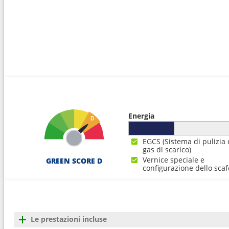
16
Palma di Maiorca
07:0
17
Arrivo :
Barcellona
07:0
Energia
EGCS (Sistema di pulizia 
gas di scarico)
Vernice speciale e
GREEN SCORE D
configurazione dello scaf
Le prestazioni incluse