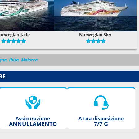
orwegian Jade
Norwegian Sky
agna, Ibiza, Maiorca
RE
Assicurazione
A tua disposizione
ANNULLAMENTO
7/7 G