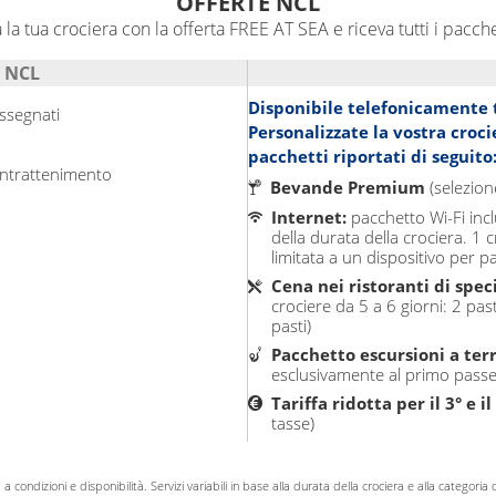
OFFERTE NCL
 la tua crociera con la offerta FREE AT SEA e riceva tutti i pacche
 NCL
Disponibile telefonicamente t
assegnati
Personalizzate la vostra croci
pacchetti riportati di seguito
 intrattenimento
Bevande Premium
(selezion
Internet:
pacchetto Wi-Fi inc
della durata della crociera. 1
limitata a un dispositivo per 
Cena nei ristoranti di speci
crociere da 5 a 6 giorni: 2 pasti
pasti)
Pacchetto escursioni a ter
esclusivamente al primo passe
Tariffa ridotta per il 3° e i
tasse)
condizioni e disponibilità. Servizi variabili in base alla durata della crociera e alla categoria 