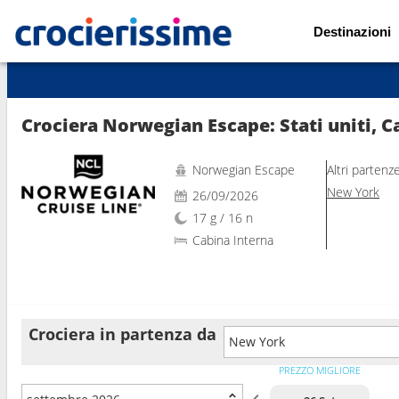
Destinazioni
Mostra le altre 55 foto
Crociera Norwegian Escape: Stati uniti, C
Norwegian Escape
Altri partenz
New York
26/09/2026
17 g / 16 n
Cabina Interna
Crociera in partenza da
New York
PREZZO MIGLIORE