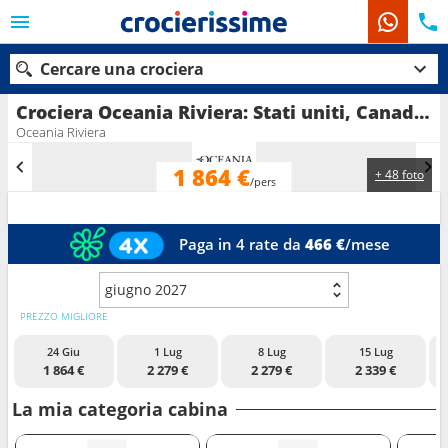
Cercare una crociera
Crociera Oceania Riviera: Stati uniti, Canada in partenza da Seattle
Oceania Riviera
1 864 €
+ 48 foto
Le nostre destinazioni
/pers
Mesi di partenza
Paga in 4 rate da
466 €
/mese
Porti
Compagnie
giugno 2027
Ricerca
PREZZO MIGLIORE
24 Giu
1 Lug
8 Lug
15 Lug
1 864 €
2 279 €
2 279 €
2 339 €
La mia categoria cabina