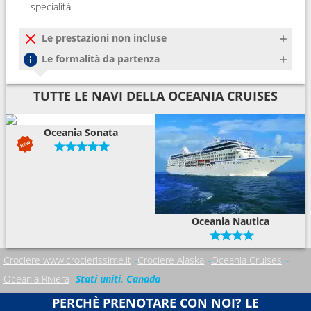
specialità
Le prestazioni non incluse
Le formalità da partenza
TUTTE LE NAVI DELLA OCEANIA CRUISES
Oceania Sonata
Oceania Nautica
Crociere www.crocierissime.it
Crociere Alaska
Oceania Cruises
Oceania Riviera
Stati uniti, Canada
PERCHÈ PRENOTARE CON NOI? LE