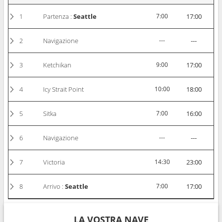
1
Partenza :
Seattle
7:00
17:00
2
Navigazione
---
---
3
Ketchikan
9:00
17:00
4
Icy Strait Point
10:00
18:00
5
Sitka
7:00
16:00
6
Navigazione
---
---
7
Victoria
14:30
23:00
8
Arrivo :
Seattle
7:00
17:00
LA VOSTRA NAVE