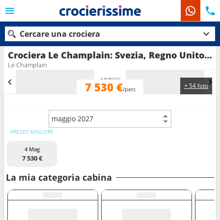
Cercare una crociera
Crociera Le Champlain: Svezia, Regno Unito, Norvegia, Groenlandia, Danimarca in partenza da Glasgow
Le Champlain
7 530 €
+ 54 foto
Le nostre destinazioni
/pers
Mesi di partenza
maggio 2027
Porti
Compagnie
PREZZO MIGLIORE
4 Mag
Ricerca
7 530 €
La mia categoria cabina