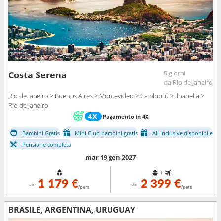
9 giorni
Costa Serena
da Rio de Janeiro
Rio de Janeiro > Buenos Aires > Montevideo > Camboriú > Ilhabella >
Rio de Janeiro
Pagamento in 4X
Bambini Gratis
Mini Club bambini gratis
All Inclusive disponibile
Pensione completa
mar 19 gen 2027
+
1 179 €
2 399 €
da
da
/pers
/pers
BRASILE, ARGENTINA, URUGUAY