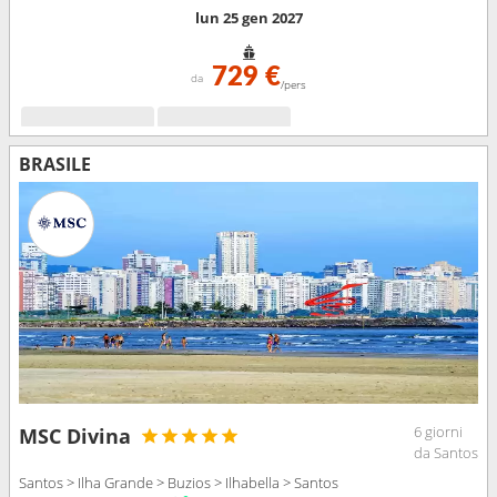
lun 25 gen 2027
729 €
da
/pers
BRASILE
6 giorni
MSC Divina
da Santos
Santos > Ilha Grande > Buzios > Ilhabella > Santos