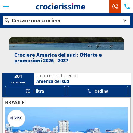
Cercare una crociera
Le nostre destinazioni
Crociere America del sud : Offerte e
promozioni 2026 - 2027
Mesi di partenza
I tuoi criteri di ricerca:
301
Porti
Compagnie
America del sud
crociere
Filtra
Ordina
Ricerca
BRASILE