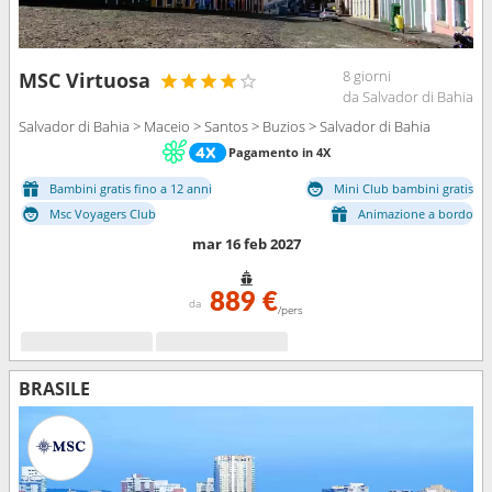
8 giorni
MSC Virtuosa
da Salvador di Bahia
Salvador di Bahia > Maceio > Santos > Buzios > Salvador di Bahia
Pagamento in 4X
Bambini gratis fino a 12 anni
Mini Club bambini gratis
Msc Voyagers Club
Animazione a bordo
mar 16 feb 2027
889 €
da
/pers
BRASILE