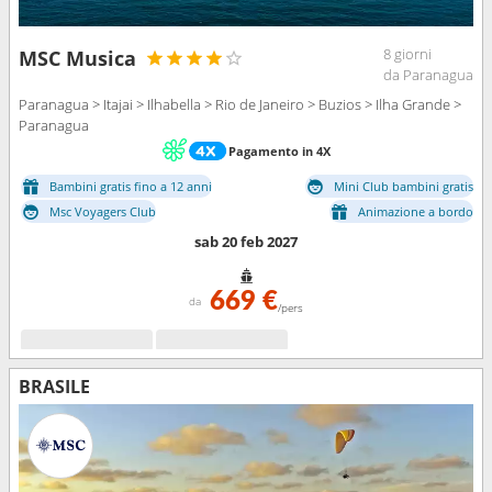
8 giorni
MSC Musica
da Paranagua
Paranagua > Itajai > Ilhabella > Rio de Janeiro > Buzios > Ilha Grande >
Paranagua
Pagamento in 4X
Bambini gratis fino a 12 anni
Mini Club bambini gratis
Msc Voyagers Club
Animazione a bordo
sab 20 feb 2027
669 €
da
/pers
BRASILE