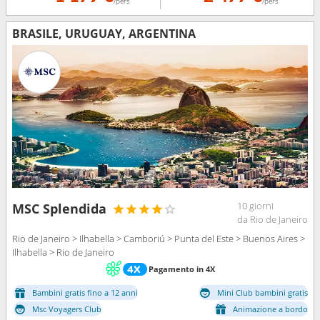
/pers
/pers
BRASILE, URUGUAY, ARGENTINA
10 giorni
MSC Splendida
da Rio de Janeiro
Rio de Janeiro > Ilhabella > Camboriú > Punta del Este > Buenos Aires >
Ilhabella > Rio de Janeiro
Pagamento in 4X
Bambini gratis fino a 12 anni
Mini Club bambini gratis
Msc Voyagers Club
Animazione a bordo