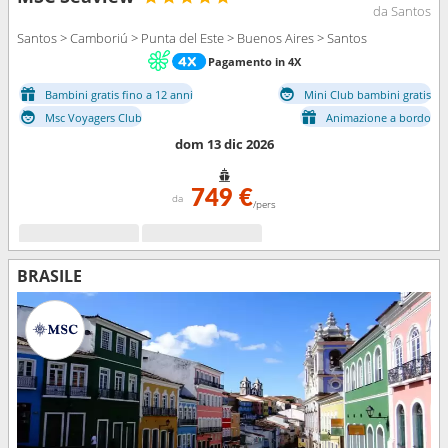
da Santos
Santos > Camboriú > Punta del Este > Buenos Aires > Santos
Pagamento in 4X
Bambini gratis fino a 12 anni
Mini Club bambini gratis
Msc Voyagers Club
Animazione a bordo
dom 13 dic 2026
749 €
da
/pers
BRASILE