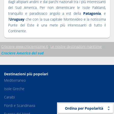
dagli altipiani andini e dai parchi nazionali tra i più interessanti
del Sud America. Per non dimenticare le Isole Falkland,
tranquillo e paradisiaco angolo a est della
Patagonia
, e
l’
Uruguay
che con la sua capitale Montevideo e la notissima
Punte del Este è una mete più interessanti di tutto il
Continente.
Crociere www.crocierissime.it
Le nostre destinazioni marittime
Crociere America del sud
Destinazioni più popolari
Mediterraneo
Isole Greche
Caraibi
Fiordi e Scandinavia
Ordina per Popolarità
Europa del Nord