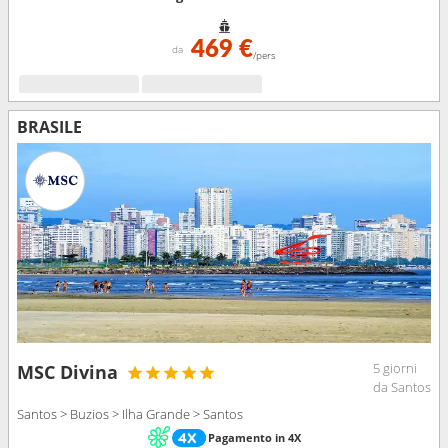
469 €
da
/pers
BRASILE
5 giorni
MSC Divina
da Santos
Santos > Buzios > Ilha Grande > Santos
Pagamento in 4X