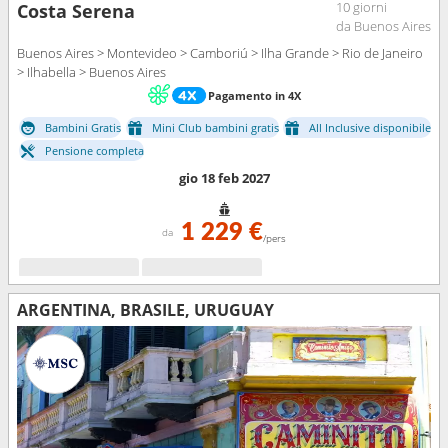
10 giorni
Costa Serena
da Buenos Aires
Buenos Aires > Montevideo > Camboriú > Ilha Grande > Rio de Janeiro
> Ilhabella > Buenos Aires
Pagamento in 4X
Bambini Gratis
Mini Club bambini gratis
All Inclusive disponibile
Pensione completa
gio 18 feb 2027
1 229 €
da
/pers
ARGENTINA, BRASILE, URUGUAY