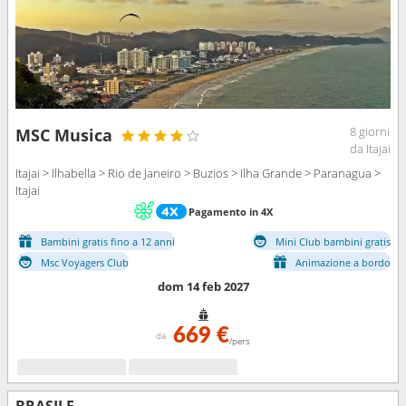
8 giorni
MSC Musica
da Itajai
Itajai > Ilhabella > Rio de Janeiro > Buzios > Ilha Grande > Paranagua >
Itajai
Pagamento in 4X
Bambini gratis fino a 12 anni
Mini Club bambini gratis
Msc Voyagers Club
Animazione a bordo
dom 14 feb 2027
669 €
da
/pers