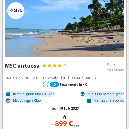
8 giorni
MSC Virtuosa
da Maceio
Maceio > Santos > Buzios > Salvador di Bahia > Maceio
Pagamento in 4X
Bambini gratis fino a 12 anni
Mini Club bambini gratis
Msc Voyagers Club
Animazione a bordo
mer 10 feb 2027
899 €
da
/pers