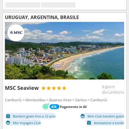
URUGUAY, ARGENTINA, BRASILE
8 giorni
MSC Seaview
da Camboriú
Camboriú > Montevideo > Buenos Aires > Santos > Camboriú
Pagamento in 4X
Bambini gratis fino a 12 anni
Mini Club bambini gratis
Msc Voyagers Club
Animazione a bordo