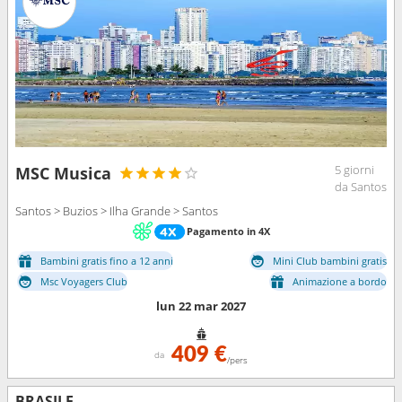
5 giorni
MSC Musica
da Santos
Santos > Buzios > Ilha Grande > Santos
Pagamento in 4X
Bambini gratis fino a 12 anni
Mini Club bambini gratis
Msc Voyagers Club
Animazione a bordo
lun 22 mar 2027
409 €
da
/pers
BRASILE