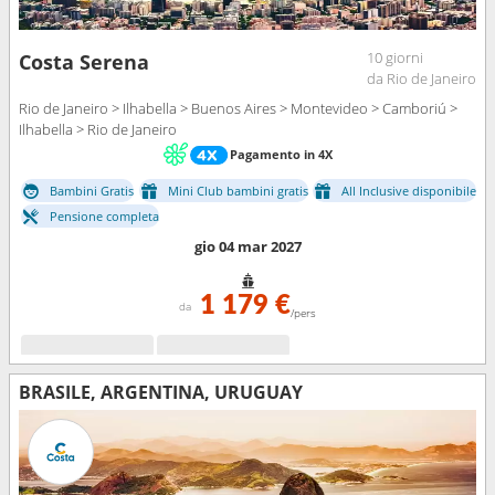
10 giorni
Costa Serena
da Rio de Janeiro
Rio de Janeiro > Ilhabella > Buenos Aires > Montevideo > Camboriú >
Ilhabella > Rio de Janeiro
Pagamento in 4X
Bambini Gratis
Mini Club bambini gratis
All Inclusive disponibile
Pensione completa
gio 04 mar 2027
1 179 €
da
/pers
BRASILE, ARGENTINA, URUGUAY