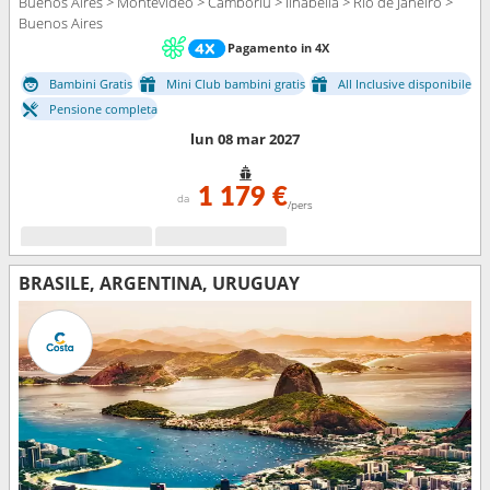
Buenos Aires > Montevideo > Camboriú > Ilhabella > Rio de Janeiro >
Buenos Aires
Pagamento in 4X
Bambini Gratis
Mini Club bambini gratis
All Inclusive disponibile
Pensione completa
lun 08 mar 2027
1 179 €
da
/pers
BRASILE, ARGENTINA, URUGUAY