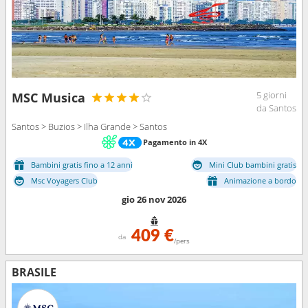
5 giorni
MSC Musica
da Santos
Santos > Buzios > Ilha Grande > Santos
Pagamento in 4X
Bambini gratis fino a 12 anni
Mini Club bambini gratis
Msc Voyagers Club
Animazione a bordo
gio 26 nov 2026
409 €
da
/pers
BRASILE