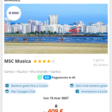
5 giorni
MSC Musica
da Santos
Santos > Buzios > Ilha Grande > Santos
Pagamento in 4X
Bambini gratis fino a 12 anni
Mini Club bambini gratis
Msc Voyagers Club
Animazione a bordo
lun 15 mar 2027
409 €
da