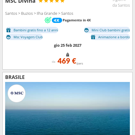
MSC Divina
da Santos
Santos > Buzios > Ilha Grande > Santos
Pagamento in 4X
Bambini gratis fino a 12 anni
Mini Club bambini gratis
Msc Voyagers Club
Animazione a bordo
gio 25 feb 2027
469 €
da
/pers
BRASILE