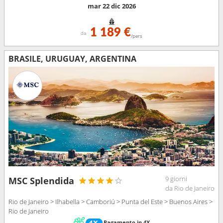
mar 22 dic 2026
1 189 €
da
/pers
BRASILE, URUGUAY, ARGENTINA
9 giorni
MSC Splendida
da Rio de Janeiro
Rio de Janeiro > Ilhabella > Camboriú > Punta del Este > Buenos Aires >
Rio de Janeiro
Pagamento in 4X