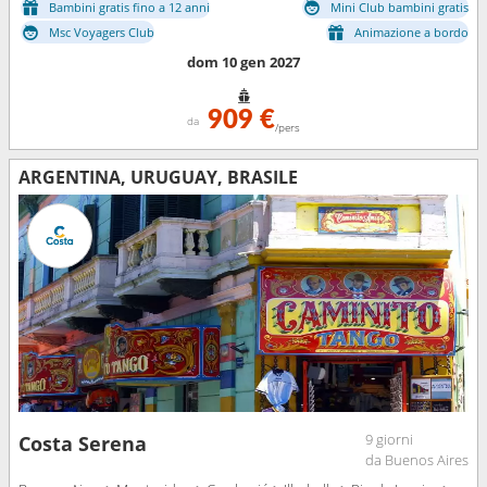
Bambini gratis fino a 12 anni
Mini Club bambini gratis
Msc Voyagers Club
Animazione a bordo
dom 10 gen 2027
909 €
da
/pers
ARGENTINA, URUGUAY, BRASILE
9 giorni
Costa Serena
da Buenos Aires