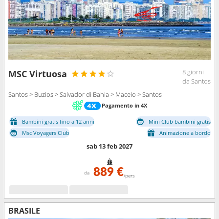
8 giorni
MSC Virtuosa
da Santos
Santos > Buzios > Salvador di Bahia > Maceio > Santos
Pagamento in 4X
Bambini gratis fino a 12 anni
Mini Club bambini gratis
Msc Voyagers Club
Animazione a bordo
sab 13 feb 2027
889 €
da
/pers
BRASILE