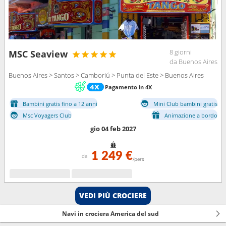
8 giorni
MSC Seaview
da Buenos Aires
Buenos Aires > Santos > Camboriú > Punta del Este > Buenos Aires
Pagamento in 4X
Bambini gratis fino a 12 anni
Mini Club bambini gratis
Msc Voyagers Club
Animazione a bordo
gio 04 feb 2027
1 249 €
da
/pers
VEDI PIÙ CROCIERE
Navi in crociera America del sud