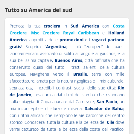
Tutto su America del sud
Prenota la tua
crociera
in
Sud America
con
Costa
Crociere
,
Msc Crociere
Royal Caribbean
e
Holland
America
, approfitta delle
promozioni
e i
ragazzi partono
gratis
! Scoprirai l’
Argentina
, il più “europeo” dei paesi
latinoamericani, associato di solito al tango e ai gauchos, e la
sua bellissima capitale,
Buenos Aires
, città raffinata che ha
conservato quasi del tutto i tratti salienti della cultura
europea. Navigherai verso il
Brasile
, terra con mille
sfaccettature, amata per la natura rigogliosa e il mix culturale,
segnata dagli incredibili contrasti sociali delle sue città:
Rio
de Janeiro
, resa unica dai ritmi del samba che risuonano
sulla spiaggia di Copacabana e dal Carnevale;
San Paolo
, un
mix inconcepibile di sfarzo e miseria;
Salvador
de Bahia
,
con i ritmi africani che riempiono le vie barocche del centro
storico. Conoscerai tutta la cultura e la bellezza del
Cile
dove
verrai catturato da tutta la bellezza della costa del Pacifico,