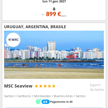
lun 11 gen 2027
899 €
da
/pers
URUGUAY, ARGENTINA, BRASILE
8 giorni
MSC Seaview
da Santos
Santos > Camboriú > Montevideo > Buenos Aires > Santos
Pagamento in 4X