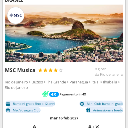
BRASILE
8 giorni
MSC Musica
da Rio de Janeiro
Rio de Janeiro > Buzios > Ilha Grande > Paranagua > Itajai > Ilhabella >
Rio de Janeiro
Pagamento in 4X
Bambini gratis fino a 12 anni
Mini Club bambini gratis
Msc Voyagers Club
Animazione a bordo
mar 16 feb 2027
+