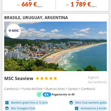
669 €
1 789 €
da
da
/pers
/pers
BRASILE, URUGUAY, ARGENTINA
8 giorni
MSC Seaview
da Camboriú
Camboriú > Punta del Este > Buenos Aires > Santos > Camboriú
Pagamento in 4X
Bambini gratis fino a 12 anni
Mini Club bambini gratis
Msc Voyagers Club
Animazione a bordo