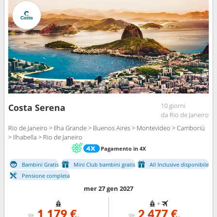
10 giorni
Costa Serena
da Rio de Janeiro
Rio de Janeiro > Ilha Grande > Buenos Aires > Montevideo > Camboriú
> Ilhabella > Rio de Janeiro
Pagamento in 4X
Bambini Gratis
Mini Club bambini gratis
All Inclusive disponibile
Pensione completa
mer 27 gen 2027
+
1 179 €
2 477 €
da
da