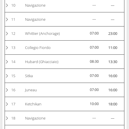
10
Navigazione
---
---
11
Navigazione
---
---
12
Whittier (Anchorage)
07:00
23:00
13
Collegio Fiordo
07:00
11:00
14
Hubard (Ghiacciaio)
08:30
13:30
15
Sitka
07:00
16:00
16
Juneau
07:00
16:00
17
Ketchikan
10:00
18:00
18
Navigazione
---
---