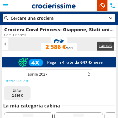
Cercare una crociera
Crociera Coral Princess: Giappone, Stati uniti, Canada in partenza da Tokyo
Coral Princess
2 586 €
+ 40 foto
Le nostre destinazioni
/pers
Mesi di partenza
Paga in 4 rate da
647 €
/mese
Porti
Compagnie
aprile 2027
PREZZO MIGLIORE
Ricerca
23 Apr
2 586 €
La mia categoria cabina