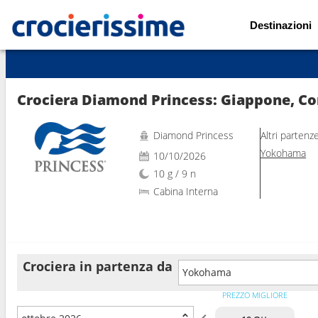
Destinazioni
Mostra le altre 44 foto
Crociera Diamond Princess: Giappone, Co
Diamond Princess
Altri partenz
Yokohama
10/10/2026
10 g / 9 n
Cabina Interna
Crociera in partenza da
Yokohama
PREZZO MIGLIORE