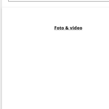
8
Nagasaki
16:0
9
Navigazione
---
10
Arrivo :
Yokohama
---
Foto & video