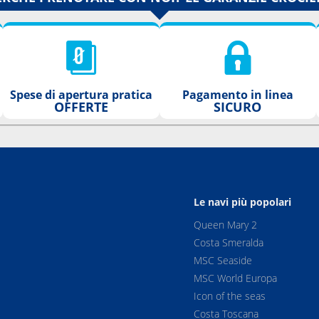
Spese di apertura pratica
Pagamento in linea
OFFERTE
SICURO
Le navi più popolari
Queen Mary 2
Costa Smeralda
MSC Seaside
MSC World Europa
Icon of the seas
Costa Toscana