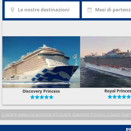
Le nostre destinazioni
Mesi di parten
Royal Prince
Discovery Princess
Crociere www.crocierissime.it
Crociere Giappone
Princess Cruises
Diam
P