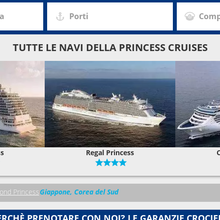
za
Porti
Comp
TUTTE LE NAVI DELLA PRINCESS CRUISES
ss
Regal Princess
ond Princess
Giappone, Corea del Sud
ERCHÈ PRENOTARE CON NOI? LE GARANZIE CROCIE