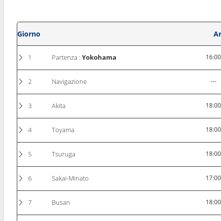
Giorno
Ar
1
Partenza :
Yokohama
16:0
2
Navigazione
---
3
Akita
18:0
4
Toyama
18:0
5
Tsuruga
18:0
6
Sakai-Minato
17:0
7
Busan
18:0