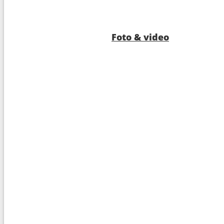
9
Navigazione
---
10
Taipei
07:0
Foto & video
11
Ishigaki
07:0
12
Navigazione
---
13
Nagasaki
07:0
14
Navigazione
---
15
Tokyo
06:3
16
Toba
07:0
17
Kochi
09:0