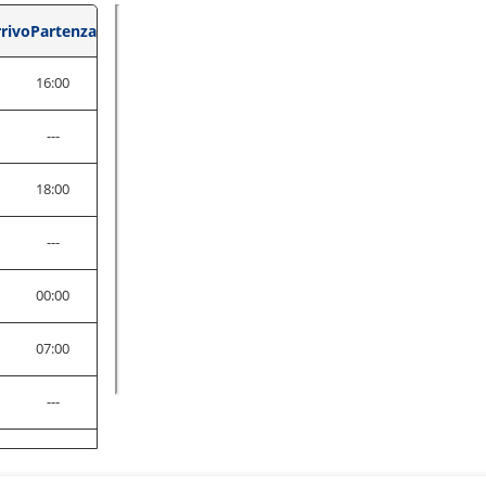
rivo
Partenza
0
16:00
---
0
18:00
---
0
00:00
0
07:00
---
0
23:00