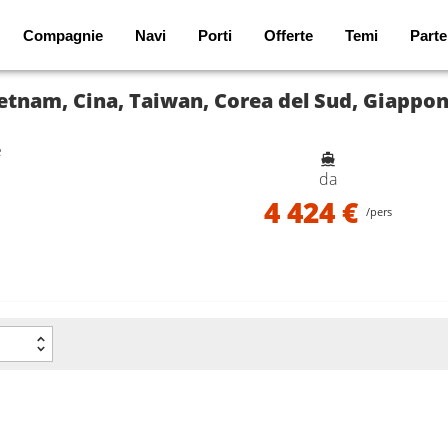
Compagnie
Navi
Porti
Offerte
Temi
Parte
ietnam, Cina, Taiwan, Corea del Sud, Giappo
e
da
4 424 €
/pers