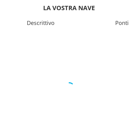
---
LA VOSTRA NAVE
0
16:00
Descrittivo
Ponti
0
19:00
---
0
16:00
---
0
15:00
0
16:00
0
17:00