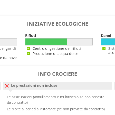
---
0
16:00
INIZIATIVE ECOLOGICHE
0
16:00
Rifiuti
Danni
0
16:00
dei gas di
Centro di gestione dei rifiuti
Sis
acq
Produzione di acqua dolce
0
19:00
ne da nave
0
16:00
INFO CROCIERE
0
23:00
Le prestazioni non incluse
---
Le assicurazioni (annullamento e multirischio se non previste
da contratto)
0
00:00
Le bibite al bar ed al ristorante (se non previste da contratto)