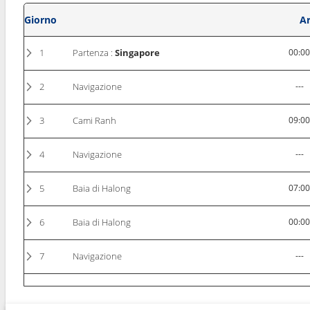
Giorno
Ar
1
Partenza :
Singapore
00:0
2
Navigazione
---
3
Cami Ranh
09:0
4
Navigazione
---
5
Baia di Halong
07:0
6
Baia di Halong
00:0
7
Navigazione
---
8
Hong Kong
07:0