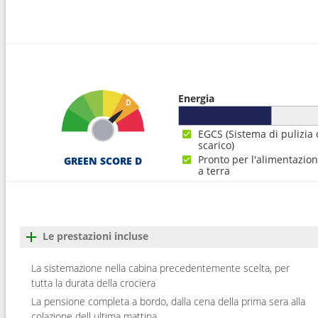
18
Navigazione
---
19
Busan
07:0
20
Nagasaki
07:0
Energia
21
Kagoshima
07:0
EGCS (Sistema di pulizia 
scarico)
22
Matsuyama
10:0
Pronto per l'alimentazio
GREEN SCORE D
a terra
23
Aburatsu
07:0
24
Kobe
09:0
Le prestazioni incluse
25
Navigazione
---
La sistemazione nella cabina precedentemente scelta, per
tutta la durata della crociera
26
Arrivo :
Tokyo
06:3
La pensione completa a bordo, dalla cena della prima sera alla
colazione dell ultima mattina.