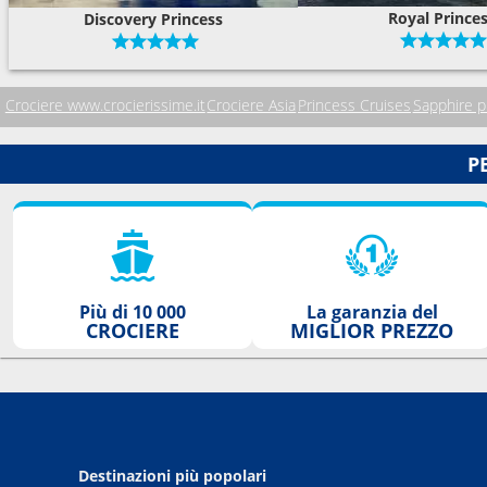
Royal Prince
Discovery Princess
Crociere www.crocierissime.it
Crociere Asia
Princess Cruises
Sapphire p
P
Più di 10 000
La garanzia del
CROCIERE
MIGLIOR PREZZO
Destinazioni più popolari