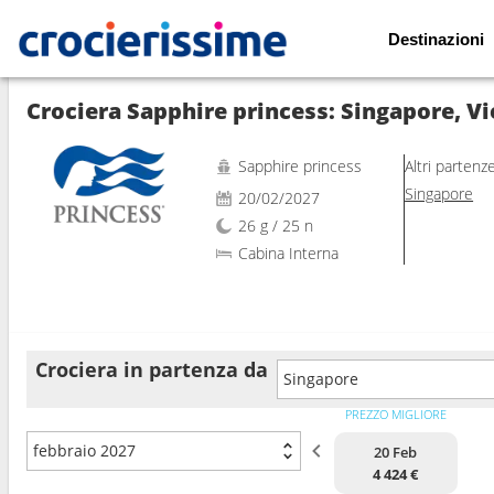
Destinazioni
Mostra le altre 39 foto
Crociera Sapphire princess: Singapore, V
Sapphire princess
Altri partenz
Singapore
20/02/2027
26 g / 25 n
Cabina Interna
Crociera in partenza da
Singapore
PREZZO MIGLIORE
febbraio 2027
20 Feb
4 424 €