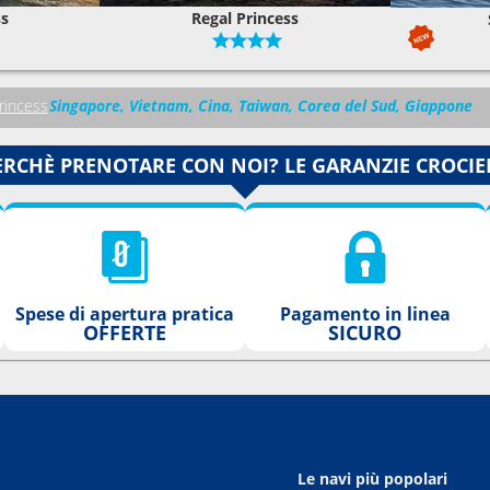
ss
Regal Princess
rincess
Singapore, Vietnam, Cina, Taiwan, Corea del Sud, Giappone
ERCHÈ PRENOTARE CON NOI? LE GARANZIE CROCIE
Spese di apertura pratica
Pagamento in linea
OFFERTE
SICURO
Le navi più popolari